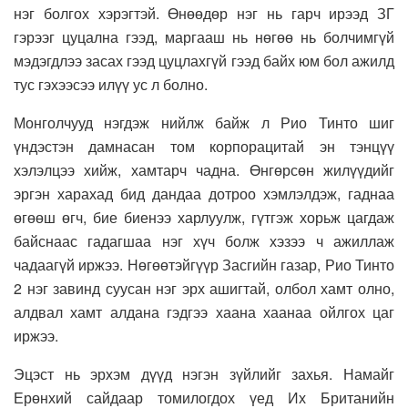
нэг болгох хэрэгтэй. Өнөөдөр нэг нь гарч ирээд ЗГ
гэрээг цуцална гээд, маргааш нь нөгөө нь болчимгүй
мэдэгдлээ засах гээд цуцлахгүй гээд байх юм бол ажилд
тус гэхээсээ илүү ус л болно.
Монголчууд нэгдэж нийлж байж л Рио Тинто шиг
үндэстэн дамнасан том корпорацитай эн тэнцүү
хэлэлцээ хийж, хамтарч чадна. Өнгөрсөн жилүүдийг
эргэн харахад бид дандаа дотроо хэмлэлдэж, гаднаа
өгөөш өгч, бие биенээ харлуулж, гүтгэж хорьж цагдаж
байснаас гадагшаа нэг хүч болж хэзээ ч ажиллаж
чадаагүй иржээ. Нөгөөтэйгүүр Засгийн газар, Рио Тинто
2 нэг завинд суусан нэг эрх ашигтай, олбол хамт олно,
алдвал хамт алдана гэдгээ хаана хаанаа ойлгох цаг
иржээ.
Эцэст нь эрхэм дүүд нэгэн зүйлийг захья. Намайг
Ерөнхий сайдаар томилогдох үед Их Британийн