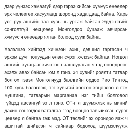
дээр үүнээс хамаагүй дээр гэрээ хийсэн хүмүүс өнөөдөр
эрх чөлөөгөө хасуулаад шоронд хадагдаад байна. Харь
улс руу ашгийн тал хувь нь урсаж байсан Эрдэнэтийг
сонголтгүй нөхцлөөр Монголдоо буцааж авчирсан
хүмүүс ч өнөөдөр ялтан болоод сууж байна.
Хэлэлцээ хийгээд хичнээн ахиц дэвшил гаргасан ч
эрхэм дүүг попуудын өлөн сүрэг хүлээж байгаа. Ногдол
ашгийн хугацааг хичнээн наашлуулсан ч тэд өнөөдрөөс
эхэлж авах байсан юм л гэнэ. 34 хувийг роялти татвар
болгох гэвэл Монголчууд баялгийн ордоо Рио Тинтод
100 хувь бэлэглэж, тэг хувьтай хоосон хоцорлоо л гэж
мушгина, татварын маргаанаа нэг тийш болговол
гүйцэд авсангүй ээ л гэнэ. ОТ-г л шүүмжлэх нь миний
дахин сонгогдох баталгаа гээд бооцоо тавьчихсан сүрэг
цөөвөр л байгаа гэж мэд. ОТ төслийг эх орондоо яаж ч
ашигтай шийдсэн ч сайнаар бодоход шүүмжлүүлж