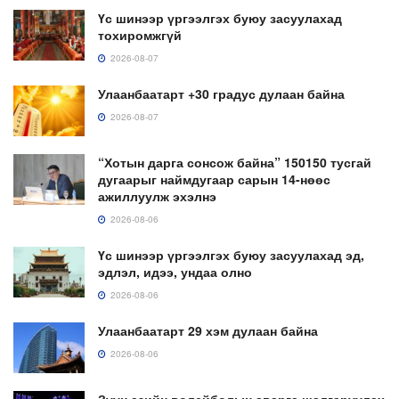
Үс шинээр үргээлгэх буюу засуулахад
тохиромжгүй
2026-08-07
Улаанбаатарт +30 градус дулаан байна
2026-08-07
“Хотын дарга сонсож байна” 150150 тусгай
дугаарыг наймдугаар сарын 14-нөөс
ажиллуулж эхэлнэ
2026-08-06
Үс шинээр үргээлгэх буюу засуулахад эд,
эдлэл, идээ, ундаа олно
2026-08-06
Улаанбаатарт 29 хэм дулаан байна
2026-08-06