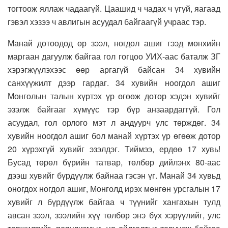
тогтоож яллаж чадаагүй. Цаашид ч чадах ч үгүй, яагаад
гэвэл хэзээ ч авлигын асуудал байгаагүй учраас тэр.
Манай дотоодод өр зээл, ногдол ашиг гээд мөнхийн
маргаан дагуулж байгаа гол гогцоо УИХ-аас баталж ЗГ
хэрэгжүүлэхээс өөр аргагүй байсан 34 хувийн
санхүүжилт дээр гардаг. 34 хувийн ноогдол ашиг
Монголын талын хүртэх үр өгөөж дотор хэдэн хувийг
эзэлж байгааг хүмүүс тэр бүр анзаардаггүй. Гол
асуудал, гол орлого мэт л андуурч улс төрждөг. 34
хувийн ноогдол ашиг бол манай хүртэх үр өгөөж дотор
20 хүрэхгүй хувийг эзэлдэг. Тиймээ, ердөө 17 хувь!
Бусад төрөл бүрийн татвар, төлбөр дийлэнх 80-аас
дээш хувийг бүрдүүлж байнаа гэсэн үг. Манай 34 хувьд
оногдох ногдол ашиг, Монголд ирэх мөнгөн урсгалын 17
хувийг л бүрдүүлж байгаа ч түүнийг хангахын тулд
авсан зээл, зээлийн хүү төлбөр энэ бүх хэрүүлийг, улс