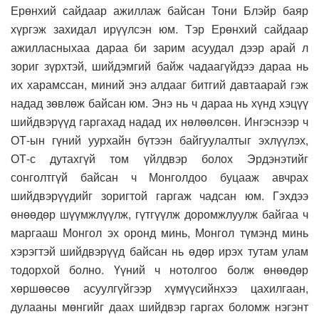
Ерөнхий сайдаар ажиллаж байсан Тони Блэйр баяр
хүргэж захидал ирүүлсэн юм. Тэр Ерөнхий сайдаар
ажилласныхаа дараа би зарим асуудал дээр арай л
зориг зүрхтэй, шийдэмгий байж чадаагүйдээ дараа нь
их харамссан, миний энэ алдааг битгий давтаарай гэж
надад зөвлөж байсан юм. Энэ нь ч дараа нь хүнд хэцүү
шийдвэрүүд гаргахад надад их нөлөөлсөн. Ингэснээр ч
ОТ-ын гүний уурхайн бүтээн байгуулалтыг эхлүүлэх,
ОТ-с дутахгүй том үйлдвэр болох Эрдэнэтийг
сонголтгүй байсан ч Монголдоо буцааж авчрах
шийдвэрүүдийг зоригтой гаргаж чадсан юм. Гэхдээ
өнөөдөр шүүмжлүүлж, гүтгүүлж доромжлуулж байгаа ч
маргааш Монгол эх оронд минь, Монгол түмэнд минь
хэрэгтэй шийдвэрүүд байсан нь өдөр ирэх тутам улам
тодорхой болно. Үүний ч нотолгоо болж өнөөдөр
хөршөөсөө асуулгүйгээр хүмүүсийнхээ цахилгаан,
дулааны мөнгийг даах шийдвэр гаргах боломж нэгэнт