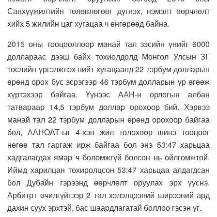
Санхүүжилтийн төлөвлөгөөг дүгнэх, нэмэлт өөрчлөлт
хийх 5 жилийн цаг хугацаа ч өнгөрөөд байна.
2015 оны тооцооллоор манай тал зэсийн үнийг 6000
доллараас дээш байх тохиолдолд Монгол Улсын ЗГ
төслийн үргэлжлэх нийт хугацаанд 22 тэрбум долларын
өрөнд орох бус эсрэгээр 46 тэрбум долларын үр өгөөж
хүртэхээр байгаа. Үүнээс ААН-н орлогын албан
татвараар 14,5 тэрбум доллар орохоор бий. Хэрвээ
манай тал 22 тэрбум долларын өрөнд орохоор байгаа
бол, ААНОАТ-ыг 4-хэн жил төлөхөөр шинэ тооцоог
нөгөө тал гаргаж ирж байгаа бол энэ 53:47 харьцаа
хадгалагдах ямар ч боломжгүй болсон нь ойлгомжтой.
Иймд харилцан тохиролцсон 53:47 харьцаа алдагдсан
бол Дубайн гэрээнд өөрчлөлт оруулах эрх үүснэ.
Арбитрт очилгүйгээр 2 тал хэлэлцээний ширээний ард
дахин суух эрхтэй, бас шаардлагатай боллоо гэсэн үг.