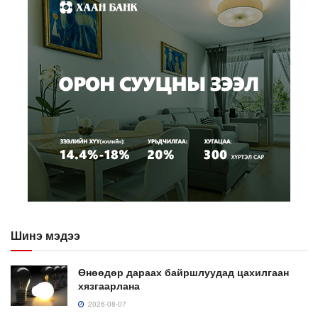
Шинэ мэдээ
Өнөөдөр дараах байршлуудад цахилгаан
хязгаарлана
2026-08-07