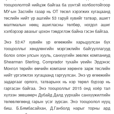
тооцоололтой нийцэж байгаа ба үүнтэй холбоотойгоор
МУ-ын Засгийн газар нь ОТ төсөл хэрэгжих хугацаанд
төслийн нийт үр ашгийн 53 гаруй хувийг татвар, ашигт
малтмалын нөөц ашигласны төлбөр, ногдол ашиг
хэлбэрээр авахыг цохон тэмдэглэж байна гэсэн байгаа.
Энэ 53:47 хувийн үр өгөөжийн харьцуулсан бүх
тооцооллыг хөндлөнгийн мэргэжлийн байгууллагууд
болох олон улсын хууль, санхүүгийн зөвлөх компаниуд
Shearman Sterling, Comprador тухайн үеийн Эрдэнэс
Монгол төрийн өмчийн компани хөрөнгө зарж төслийн
нийт үргэлжлэх хугацаанд гаргуулсан. Энэ үр өгөөжийн
задаргааг орлого, татварынх нь нэр төрөл бүрээр нь
гаргасан байгаа. Энэ тооцооллыг 2015 онд хоёр тал
хүлээн зөвшөөрч Дубайд Далд уурхайн санхүүжилтийн
төлөвлөгөөнд гарын үсэг зурсан. Энэ тооцоолол нууц
биш. Б.Бямбасайхан, Д.Ганболд нарыг торны ард