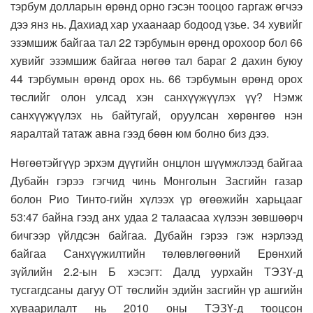
тэрбум долларын өрөнд орно гэсэн тооцоо гаргаж өгчээ
дээ янз нь. Дахиад хар ухаанаар бодоод үзье. 34 хувийг
эзэмшиж байгаа тал 22 тэрбумын өрөнд орохоор бол 66
хувийг эзэмшиж байгаа нөгөө тал бараг 2 дахин буюу
44 тэрбумын өрөнд орох нь. 66 тэрбумын өрөнд орох
төслийг олон улсад хэн санхүүжүүлэх үү? Нэмж
санхүүжүүлэх нь байтугай, оруулсан хөрөнгөө нэн
яаралтай татаж авна гээд бөөн юм болно биз дээ.
Нөгөөтэйгүүр эрхэм дүүгийн онцлон шүүмжлээд байгаа
Дубайн гэрээ гэгчид чинь Монголын Засгийн газар
болон Рио Тинто-гийн хүлээх үр өгөөжийн харьцааг
53:47 байна гээд анх удаа 2 талаасаа хүлээн зөвшөөрч
бичгээр үйлдсэн байгаа. Дубайн гэрээ гэж нэрлээд
байгаа Санхүүжилтийн төлөвлөгөөний Ерөнхий
зүйлийн 2.2-ын Б хэсэгт: Далд уурхайн ТЭЗҮ-д
тусгагдсаны дагуу ОТ төслийн эдийн засгийн үр ашгийн
хуваарилалт нь 2010 оны ТЭЗҮ-д тооцсон