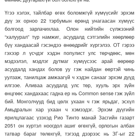
Үгээ хэлэх, тайлбар өгөх боломжгүй хүмүүсийг эрхэм
дүү эх орноо 22 тэрбумын өрөнд унагаасан хүмүүс
болгоод зарлачихлаа. Олон нийтийн сүлжээний
“халуурал” түр намжиг, асуудалд сэтгэлийн хөөрлөөр
бүү хандаасай гэсэндээ өнөөдрийг хүргэлээ. ОТ гэрээ
гэхээр л үсчдэг хэдэн популист улс төрчдөөс, мөн
мэдээлэл, мэдлэг дутмаг хүмүүсээс арай өөрөөр
асуудалд хандах болов уу гэж найдан өөртэй чинь
уулзаж, танилцаж амжаагүй ч хэдэн санааг эрхэм дүүд
илгээе. Аливаа асуудалд улс төр, хууль эрх зүйн
өнцгөөс хандахаас гадна ер нь Common sense гэж зүйл
бий. Монголчууд бид цөлх ухаан ч гэж ярьдаг, эсхүл
Амьдралын хар ухаан ч хэмээдэг. Эрхэм дүүгийн
ярилцлагаас үзэхэд Рио Тинто манай Засгийн газарт
2051 он хүртэл ноогдол ашиг өгөхгүй, орлогын албан
татвар бараг төлөхгүй, тэгээд дээрээс нь ЗГ-ыг 22