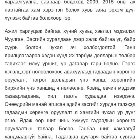
хараалгуулна, саараар бодоход 2009, 2015 оны ах
нартайгаа хам хэрэгтэн болох хувь заяа эрхэм дүүг
хүлээж байгаа болохоор тэр.
Ажил хариуцаж байгаа хүний хувьд хэвлэл мэдээлэл
Чуулган, Засгийн хуралдаан дээр хэлж байгаа үг, байр
суурь болгон чухал ач холбогдолтой. Ганц
ярилцлагаараа хэдэн хүнд 22 тэрбум долларын төлбөр
тавихаас илүү уршиг, үр дагавар гарч болно. Гэрээ
хэлэлцээрт нөлөөлөхөөс авахуулаад гадаадын хөрөнгө
оруулалт, төгрөг долларын үнэ ханш, хөрөнгийн
биржийн үнэ ханшид ч нөлөөлнө. Ковид өвчин мэдээж
хазаарлагдана, хил гааль худалдаа нээгдэнэ.
Өнөөдрийн манай агшсан эдийн засгийг хурдан тэлэхэд
гадаадын хөрөнгө оруулалт л хамгийн чухал үр дүнг
өгнө. Ядаж өөр шиг чинь хүмүүс гадаадын хөрөнгө
оруулалтын талаар Босоо Ганбаа шиг хамаагүй
хандмааргүй байна. Гадагшаа дуугарч байгаа сувгаа