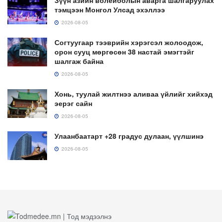
Зүүн азийн волейболын аварга шалгаруулах
тэмцээн Монгол Улсад эхэллээ
2026-08-05
Согтуугаар тээврийн хэрэгсэл жолоодож,
орон сууц мөргөсөн 38 настай эмэгтэйг
шалгаж байна
2026-08-05
Хонь, туулай жилтнээ аливаа үйлийг хийхэд
эерэг сайн
2026-08-05
Улаанбаатарт +28 градус дулаан, үүлшинэ
2026-08-05