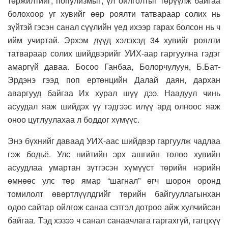
төржилтийг, популизмыг, үл ойлголтыг төрүүлж байгаа
болохоор уг хувийг өөр роялти татвараар солих нь
зүйтэй гэсэн санал сүүлийн үед ихээр гарах болсон нь ч
ийм учиртай. Эрхэм дүүд хэлэхэд 34 хувийг роялти
татвараар солих шийдвэрийг УИХ-аар гаргуулна гэдэг
амаргүй даваа. Босоо Ганбаа, Болорчулуун, Б.Бат-
Эрдэнэ гээд поп ертөнцийн Далай даян, дархан
аваргууд байгаа Их хурал шүү дээ. Наадуул чинь
асуудал яаж шийдэх үү гэдгээс илүү ард олноос яаж
оноо цуглуулахаа л боддог хүмүүс.
Энэ бүхнийг даваад УИХ-аас шийдвэр гаргуулж чадлаа
гэж бодьё. Улс нийтийн эрх ашгийн төлөө хувийн
асуудлаа умартан зүтгэсэн хүмүүст төрийн нэрийн
өмнөөс улс төр ямар “шагнал” өгч шорон оронд
томилолт өвөртлүүлдгийг төрийн байгууллагынхан
одоо сайтар ойлгож санаа сэтгэл дотроо айж хулчийсан
байгаа. Тэд хэзээ ч санал санаачлага гаргахгүй, гагцхүү