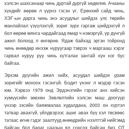
хэлсэн шахсанаар чинь дуртай дургүй хөдөлнө. Ачааны
хүндийг өөрөө л үүрнэ гэсэн үг. Ерөнхий сайд чинь,
ХЭГ-ын дарга чинь энэ асуудлыг шийдэх улс төрийн
манлайлал үзүүлэхгүй, зориг зүрх гаргаж шийдэхгүй л
бол өөрөө мянга чардайгаад ямар ч нэмэргүй, үр дүнгүй
ажил болоод л өнгөрнө. Ядаж байхад эргэн тойронд
чинь өнөөдөр инээж нуруугаар тэврэх ч маргааш хэрэг
гарвал нуруу руу чинь хутгалах зантай хүн нэг бус
байгаа.
Эрхэм дүүгийн ажил хийх, асуудал шийдэх урам
зоригийг мохоох гэсэнгүй. Бодит үнэнг л мэдэр гэсэн
юм. Хэрвээ 1979 онд Эрдэнэтийн гэрээг анх хийсэн
хүмүүсийн зөвхөн Зөвлөлтийн хэлсэн маш доогуур
үнээр зэсийн баяжмалаа худалдана, 2003 он хүртэл
татвар авахгүй, үйлдвэрээс ашиг авах бүү хэл төсвөөс
татаас өгнө гэдэг заалтууд өнөөдрийн нээлттэй нийгэмд
байсан бол бараг цаазын ял сонсох байсан биз. ОТ