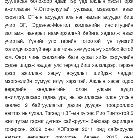
суулгасан болохоор ядаж тэр үед ажлын хэсэгт орж
ажилласан Ч.Отгочулуутай уулзаад мэдээлэл авах
хэрэгтэй. ОТ-ын асуудал аль нэг намын асуудал биш
учир ЗГ, Эрдэнэс-Монгол компанийн институцийн
залгамж чанарыг намчирхалгүй байнга хадгалж явах
учиртай. Үүнийг улс төрийн тогоотой гүн гүнзгий
холилдчихоогүй өөр шиг чинь хүмүүс илүү холбох ёстой
юм. Өөрт чинь хэвлэлийн бага хурал хийж хэрүүлийн
сэдэв шидэж чаддаг улс төрчид биш хэлэлцээр, гэрээн
дээр ажиллаж хэцүү асуудлыг шийдэж чаддаг
мэргэжлийн хүмүүс илүү хэрэгтэй. Ажлын хэсэг одоо
өөрсдийн хөндлөнгийн олон улсын аудит
ажиллуулахаас гадна урд нь ажилласан олон улсын
зөвлөх 2 байгууллагыг дахин дуудаж тооцооллоо
нэгтгэх нь чухал. Тэгээд ч ЗГ-ын зүгээс Рио Тинто-той 5
жил тутам гэрээг дүгнэж сайжруулж байхаар харилцан
тохирсон. 2009 оны ХОГэрээг 2011 онд сайжруулж
нэмэлт өөрчлөлт оруулсан бөгөөд 2015 оны