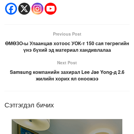
Previous Post
ӨМӨЗО-ы Улаанцав хотоос УОК-т 150 сая төгрөгийн
үнэ бүхий эд материал хандивлалаа
Next Post
Samsung компанийн захирал Lee Jae Yong-д 2.6
жилийн хорих ял оноожээ
Сэтгэгдэл бичих