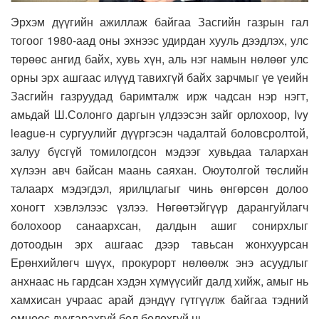
Эрхэм дүүгийн ажиллаж байгаа Засгийн газрын гал
тогоог 1980-аад оны эхнээс удирдан хууль дээдлэх, улс
төрөөс ангид байх, хувь хүн, аль нэг намын нөлөөг улс
орны эрх ашгаас илүүд тавихгүй байх зарчмыг үе үеийн
Засгийн газруудад баримталж ирж чадсан нэр нэгт,
амьдай Ш.Солонго даргын үлдээсэн зайг орлохоор, Ivy
league-н сургуулийг дүүргэсэн чадалтай боловсролтой,
залуу бүсгүй томилогдсон мэдээг хувьдаа талархан
хүлээн авч байсан маань саяхан. Оюутолгой төслийн
талаарх мэдэгдэл, ярилцлагыг чинь өнгөрсөн долоо
хоногт хэвлэлээс үзлээ. Нөгөөтэйгүүр дарангуйлагч
болохоор санаархсан, далдын ашиг сонирхлыг
дотоодын эрх ашгаас дээр тавьсан жонхуурсан
Ерөнхийлөгч шүүх, прокурорт нөлөөлж энэ асуудлыг
анхнаас нь гардсан хэдэн хүмүүсийг далд хийж, амыг нь
хамхисан учраас арай дэндүү гүтгүүлж байгаа тэдний
өмнөөс дуугарахгүй бол болохгүй нь.