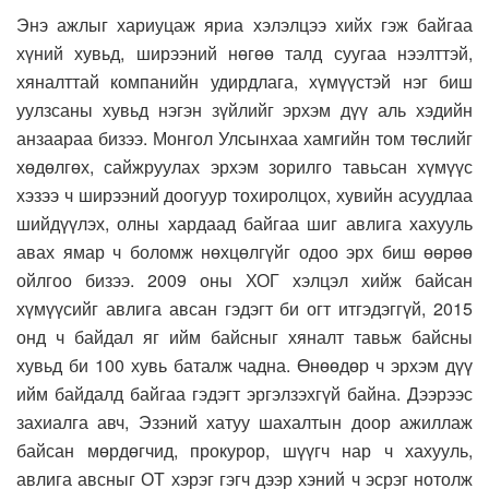
Энэ ажлыг хариуцаж яриа хэлэлцээ хийх гэж байгаа
хүний хувьд, ширээний нөгөө талд суугаа нээлттэй,
хяналттай компанийн удирдлага, хүмүүстэй нэг биш
уулзсаны хувьд нэгэн зүйлийг эрхэм дүү аль хэдийн
анзаараа бизээ. Монгол Улсынхаа хамгийн том төслийг
хөдөлгөх, сайжруулах эрхэм зорилго тавьсан хүмүүс
хэзээ ч ширээний доогуур тохиролцох, хувийн асуудлаа
шийдүүлэх, олны хардаад байгаа шиг авлига хахууль
авах ямар ч боломж нөхцөлгүйг одоо эрх биш өөрөө
ойлгоо бизээ. 2009 оны ХОГ хэлцэл хийж байсан
хүмүүсийг авлига авсан гэдэгт би огт итгэдэггүй, 2015
онд ч байдал яг ийм байсныг хяналт тавьж байсны
хувьд би 100 хувь баталж чадна. Өнөөдөр ч эрхэм дүү
ийм байдалд байгаа гэдэгт эргэлзэхгүй байна. Дээрээс
захиалга авч, Эзэний хатуу шахалтын доор ажиллаж
байсан мөрдөгчид, прокурор, шүүгч нар ч хахууль,
авлига авсныг ОТ хэрэг гэгч дээр хэний ч эсрэг нотолж