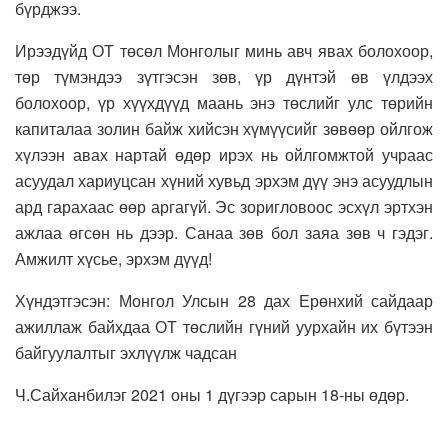
бүрджээ.
Ирээдүйд ОТ төсөл Монголыг минь авч явах болохоор,
төр түмэндээ зүтгэсэн зөв, үр дүнтэй өв үлдээх
болохоор, үр хүүхдүүд маань энэ төслийг улс төрийн
капиталаа золин байж хийсэн хүмүүсийг зөвөөр ойлгож
хүлээн авах нартай өдөр ирэх нь ойлгомжтой учраас
асуудал хариуцсан хүний хувьд эрхэм дүү энэ асуудлын
ард гарахаас өөр аргагүй. Эс зоригловоос эсхүл эртхэн
ажлаа өгсөн нь дээр. Санаа зөв бол заяа зөв ч гэдэг.
Амжилт хүсье, эрхэм дүүд!
Хүндэтгэсэн: Монгол Улсын 28 дах Ерөнхий сайдаар
ажиллаж байхдаа ОТ төслийн гүний уурхайн их бүтээн
байгуулалтыг эхлүүлж чадсан
Ч.Сайханбилэг 2021 оны 1 дүгээр сарын 18-ны өдөр.