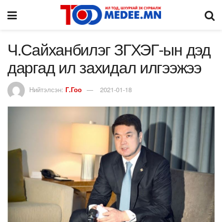
Ч.Сайханбилэг ЗГХЭГ-ын дэд
даргад ил захидал илгээжээ
Нийтэлсэн:
Г.Гоо
2021-01-18