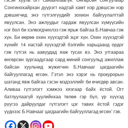
Сонгинохайрхан дүүрэгт надтай хамт нэр дэвшсэн нэр
дэвшигчид энэ гүтгэлгүүдийг зохион байгуулалттай
явуулсан. Энэ ажлуудыг гардаж явуулсан хүмүүсийн
нэг бол би хэлмэгдчихлээ гэж ярьж байгаа Б.Навчаа гэж
хүн. Би өөрөө охин хүүхэдтэй эцэг хүн. Охин хүүхэдтэй
хүнийг 14 настай хүүхэдтэй бэлгийн харьцаанд ордог
гэж гүтгэх нь аавуудад яаж тусах вэ. Энэ утгаараа
өнгөрсөн зургаадугаар сард миний сонгуульд ажиллаж
байсан хуульчид жүжигчин Б.Навчааг цагдаагийн
байгууллагад өгсөн. Гэтэл энэ хэрэг нь прокурорын
шатанд явж байгаа гэсэн мэдээллийг би өчигдөр авсан.
Аливаа гүтгэлэгт хэмжээ хязгаар байх ёстой. Огт
батлуулаагүй хуулийнхаа төлөө гэр бүл, үр хүүхэд
рүүгээ дайруулдаг гүтгэлэгт цэг тавих ёстой гэдэг
үүднээс Б.Навчааг цагдаагийн байгууллагад өгсөн’ гэв.