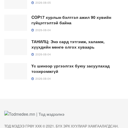
2026-08-05
COP17 хурлын бэлтгэл ажил 90 хувийн
гүйцэтгэлтэй байна
2026-08-04
ТАНИЛЦ: Энэ сард тэтгэмж, халамж,
хүүхдийн мөнгө олгох хуваарь
2026-08-04
Үс шинээр үргээлгэх буюу засуулахад
тохиромжгүй
2026-08-04
ТОД МЭДЭЭ ГРӨҮ ХХК © 2021. БҮХ ЭРХ ХУУЛИАР ХАМГААЛАГДСАН.