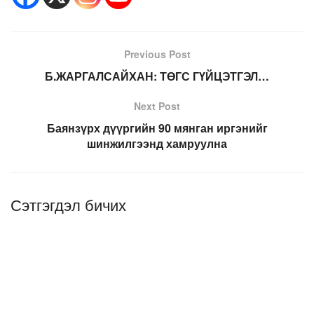
Previous Post
Б.ЖАРГАЛСАЙХАН: ТӨГС ГҮЙЦЭТГЭЛ…
Next Post
Баянзүрх дүүргийн 90 мянган иргэнийг
шинжилгээнд хамруулна
Сэтгэгдэл бичих