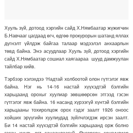
Хууль зүй, дотоод хэргийн сайд Х.Нямбаатар жүжигчин
Б.Навчааг цагдаад өгч, өдгөө прокурорын шатанд яллах
дүгнэлт үйлдэж байгаа талаар мэдээлэл анхаарлын
төвд байна. Энэ асуудлаар Хууль зүй, дотоод хэргийн
сайд Х.Нямбаатар сошиал хаягаараа шууд дамжуулан
тайлбар хийв.
Тэрбээр хэлэхдээ ‘Надтай холбоотой олон гүтгэлэг явж
байна. Нэг нь 14-16 настай хүүхэдтэй бэлгийн
харьцаанд орохыг хуулиар зөвшөөрсөн этгээд гэсэн
гүтгэлэг явж байна. 16 насанд хүрээгүй хүнтэй бэлгийн
харьцааны тохиролцож орох гэдэг заалт 1926 оноос
хойших эрүүгийн хуулиудад зүйлчлэгдэж ирсэн заалт.
Би 14 настай хүүхэдтэй бэлгийн харьцаанд орж болно
гэсэн хууль огт санаачлаагүй. Өнгөрсөн сонгуулиар