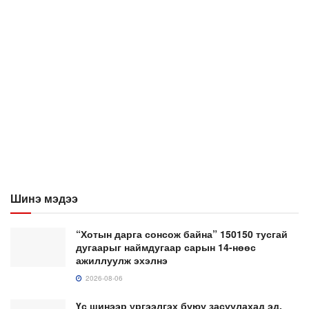
Шинэ мэдээ
“Хотын дарга сонсож байна” 150150 тусгай
дугаарыг наймдугаар сарын 14-нөөс
ажиллуулж эхэлнэ
2026-08-06
Үс шинээр үргээлгэх буюу засуулахад эд,