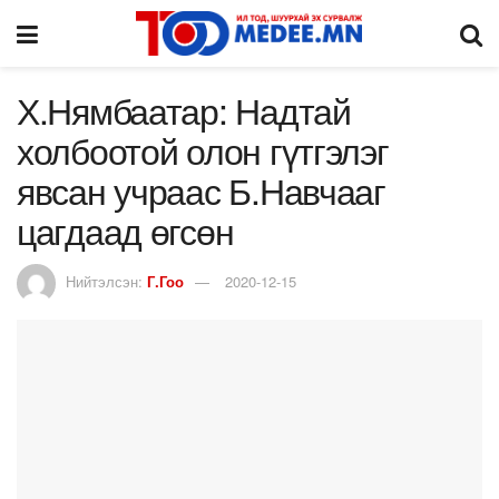
Х.Нямбаатар: Надтай
холбоотой олон гүтгэлэг
явсан учраас Б.Навчааг
цагдаад өгсөн
Нийтэлсэн:
Г.Гоо
2020-12-15