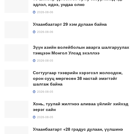
эдлэл, идээ, ундаа олно
2026-08-06
Улаанбаатарт 29 хэм дулаан байна
2026-08-06
Зүүн азийн волейболын аварга шалгаруулах
тэмцээн Монгол Улсад эхэллээ
2026-08-05
Согтуугаар тээврийн хэрэгсэл жолоодож,
орон сууц мөргөсөн 38 настай эмэгтэйг
шалгаж байна
2026-08-05
Хонь, туулай жилтнээ аливаа үйлийг хийхэд
эерэг сайн
2026-08-05
Улаанбаатарт +28 градус дулаан, үүлшинэ