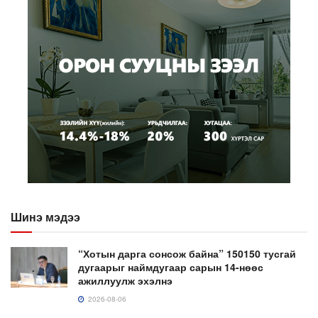
Шинэ мэдээ
“Хотын дарга сонсож байна” 150150 тусгай
дугаарыг наймдугаар сарын 14-нөөс
ажиллуулж эхэлнэ
2026-08-06