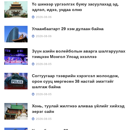
Үс шинээр үргээлгэх буюу засуулахад эд,
эдлэл, идээ, ундаа олно
2026-08-06
Улаанбаатарт 29 хэм дулаан байна
2026-08-06
Зүүн азийн волейболын аварга шалгаруулах
тэмцээн Монгол Улсад эхэллээ
2026-08-05
Согтуугаар тээврийн хэрэгсэл жолоодож,
орон сууц мөргөсөн 38 настай эмэгтэйг
шалгаж байна
2026-08-05
Хонь, туулай жилтнээ аливаа үйлийг хийхэд
эерэг сайн
2026-08-05