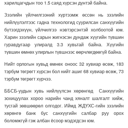
харилцагчдын тоо 1.5 саяд хүрсэн дүнтэй байна.
Зээлийн үйлчилгээний хүртээмж өссөн нь зээлийн
нийлүүлэлтээс гадна технологид суурилсан санхүүгийн
бүтээгдэхүүн, үйлчилгээ нэвтэрсэнтэй холбоотой юм.
Харин зээлийн сарын жигнэсэн дундаж хүүгийн түвшин
гуравдугаар улиралд 3.3 хувьтай байна. Хүүгийн
түвшин өмнөх улирлын түвшнээс өөрчлөгдөөгүй байна.
Нийт орлогын хувьд өмнөх оноос 32 хувиар өсөж, 183
тэрбум төгрөгт хүрсэн бол нийт ашиг 68 хувиар өсөж, 73
тэрбум төгрөгт хүрчээ.
ББСБ-уудын хувь нийлүүлсэн хөрөнгөд Санхүүгийн
зохицуулах хороо нарийн чанд хяналт шалгалт хийж,
тусгай зөвшөөрөл олгодог. Иймд ЖДҮХС-гийн зээлийн
хөрөнгө банк бус санхүүгийн салбар руу орох
боломжгүй гэж албан ёсоор мэдэгдсэн юм.