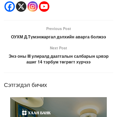
Previous Post
ОУХМ Д.Түмэнжаргал дэлхийн аварга болжээ
Next Post
Энэ оны III улиралд даатгалын салбарын цэвэр
ашиг 14 тэрбум төгрөгт хүрчээ
Сэтгэгдэл бичих