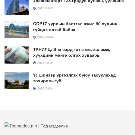
Улаанбаатарт +28 градус дулаан, үүлшинэ
2026-08-05
COP17 хурлын бэлтгэл ажил 90 хувийн
гүйцэтгэлтэй байна
2026-08-04
ТАНИЛЦ: Энэ сард тэтгэмж, халамж,
хүүхдийн мөнгө олгох хуваарь
2026-08-04
Үс шинээр үргээлгэх буюу засуулахад
тохиромжгүй
2026-08-04