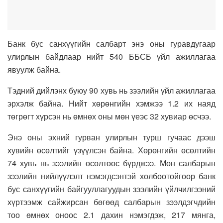
Банк бус санхүүгийн салбарт энэ оны гуравдугаар
улирлын байдлаар нийт 540 ББСБ үйл ажиллагаа
явуулж байна.
Тэдний дийлэнх буюу 90 хувь нь зээлийн үйл ажиллагаа
эрхэлж байна. Нийт хөрөнгийн хэмжээ 1.2 их наяд
төгрөгт хүрсэн нь өмнөх оны мөн үеэс 32 хувиар өсчээ.
Энэ оны эхний гурван улирлын турш гучаас дээш
хувийн өсөлтийг үзүүлсэн байна. Хөрөнгийн өсөлтийн
74 хувь нь зээлийн өсөлтөөс бүрджээ. Мөн салбарын
зээлийн нийлүүлэлт нэмэгдсэнтэй холбоотойгоор банк
бус санхүүгийн байгууллагуудын зээлийн үйлчилгээний
хүртээмж сайжирсан бөгөөд салбарын зээлдэгчдийн
тоо өмнөх оноос 2.1 дахин нэмэгдэж, 217 мянга,