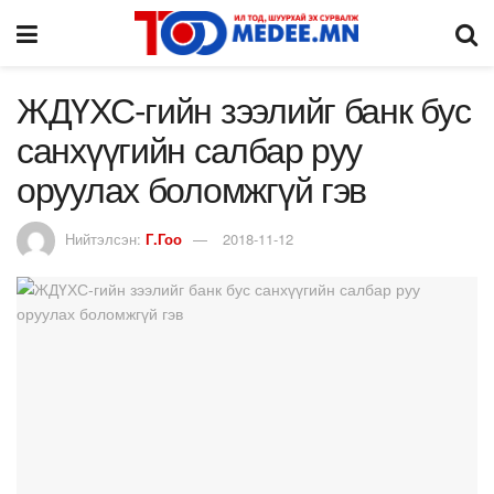
ЖДҮХС-гийн зээлийг банк бус
санхүүгийн салбар руу
оруулах боломжгүй гэв
Нийтэлсэн:
Г.Гоо
2018-11-12