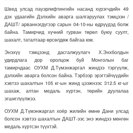
Швед улсад пауэрлифтингийн насанд хүрэгчдийн 49
дэх удаагийн Дэлхийн аварга шалгаруулах тэмцээн /
ДАШТ/ арваннэгдүгээр сарын 04-10-ны өдрүүдэд болж
байна. Тамирчид хүчний гурван төрөл буюу суулт,
шахалт, таталтаар өрсөлдөж байгаа юм.
Энэхүү тэмцээнд дасгалжуулагч Х.Энхболдын
удирдлага дор оролцож буй Монголын баг
тамирчдаас ОУХМ Д.Түмэнжаргал жиндээ тэргүүлж,
дэлхийн аварга болсон байна. Тэрбээр эрэгтэйчүүдийн
хэвтээ шахалтын 105 кг-ын жинд цээжнээс 312.5 кг-ыг
шахаж, алтан медаль хүртэн, төрийн дуулалаа
эгшиглүүлжээ.
ОУХМ Д.Түмэнжаргал хоёр жилийн өмнө Дани улсад
болсон хэвтээ шахалтын ДАШТ-ээс энэ жиндээ мөнгөн
медаль хүртсэн түүхтэй.