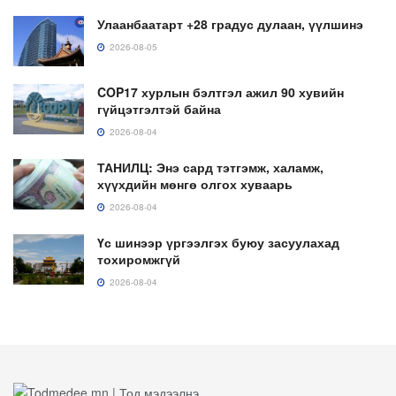
Улаанбаатарт +28 градус дулаан, үүлшинэ
2026-08-05
COP17 хурлын бэлтгэл ажил 90 хувийн
гүйцэтгэлтэй байна
2026-08-04
ТАНИЛЦ: Энэ сард тэтгэмж, халамж,
хүүхдийн мөнгө олгох хуваарь
2026-08-04
Үс шинээр үргээлгэх буюу засуулахад
тохиромжгүй
2026-08-04