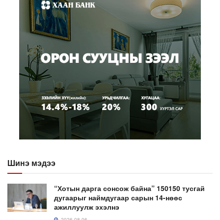
Шинэ мэдээ
“Хотын дарга сонсож байна” 150150 тусгай
дугаарыг наймдугаар сарын 14-нөөс
ажиллуулж эхэлнэ
2026-08-06