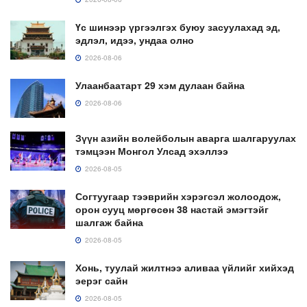
Үс шинээр үргээлгэх буюу засуулахад эд,
эдлэл, идээ, ундаа олно
2026-08-06
Улаанбаатарт 29 хэм дулаан байна
2026-08-06
Зүүн азийн волейболын аварга шалгаруулах
тэмцээн Монгол Улсад эхэллээ
2026-08-05
Согтуугаар тээврийн хэрэгсэл жолоодож,
орон сууц мөргөсөн 38 настай эмэгтэйг
шалгаж байна
2026-08-05
Хонь, туулай жилтнээ аливаа үйлийг хийхэд
эерэг сайн
2026-08-05