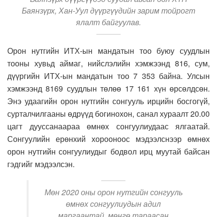
Баянзүрх, Хан-Уул дүүргүүдийн зарим тойрогт
ялалт байгуулав.
Орон нутгийн ИТХ-ын мандатын тоо буюу суудлын
тооны хувьд аймаг, нийслэлийн хэмжээнд 816, сум,
дүүргийн ИТХ-ын мандатын тоо 7 353 байна. Улсын
хэмжээнд 8169 суудлын төлөө 17 161 хүн өрсөлдсөн.
Энэ удаагийн орон нутгийн сонгууль ирцийн босгогүй,
сурталчилгааны өдрүүд богинохон, санал хураалт 20.00
цагт дууссанаараа өмнөх сонгуулиудаас ялгаатай.
Сонгуулийн ерөнхий хорооноос мэдээлснээр өмнөх
орон нутгийн сонгуулиудыг бодвол ирц муутай байсан
гэдгийг мэдээлсэн.
Мөн 2020 оны орон нутгийн сонгууль
өмнөх сонгуулиудын адил
маргаантай, мөнгө тараасан