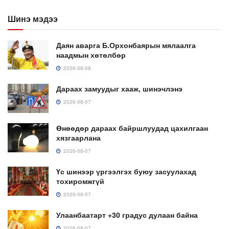
Шинэ мэдээ
Даян аварга Б.Орхонбаярын мялаалга
наадмын хөтөлбөр
2026-08-08
Дараах замуудыг хааж, шинэчлэнэ
2026-08-07
Өнөөдөр дараах байршлуудад цахилгаан
хязгаарлана
2026-08-07
Үс шинээр үргээлгэх буюу засуулахад
тохиромжгүй
2026-08-07
Улаанбаатарт +30 градус дулаан байна
2026-08-07