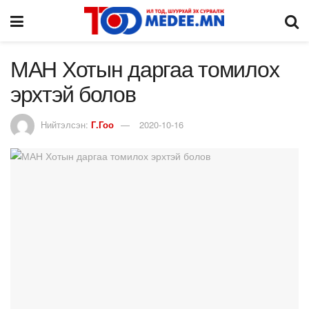
МАН Хотын даргаа томилох
эрхтэй болов
Нийтэлсэн:
Г.Гоо
2020-10-16