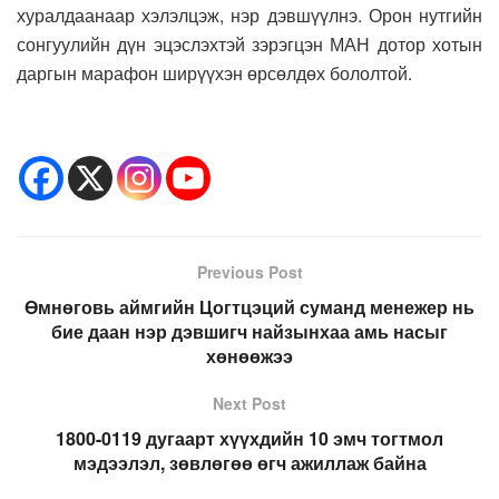
хуралдаанаар хэлэлцэж, нэр дэвшүүлнэ. Орон нутгийн
сонгуулийн дүн эцэслэхтэй зэрэгцэн МАН дотор хотын
даргын марафон ширүүхэн өрсөлдөх бололтой.
Previous Post
Өмнөговь аймгийн Цогтцэций суманд менежер нь
бие даан нэр дэвшигч найзынхаа амь насыг
хөнөөжээ
Next Post
1800-0119 дугаарт хүүхдийн 10 эмч тогтмол
мэдээлэл, зөвлөгөө өгч ажиллаж байна