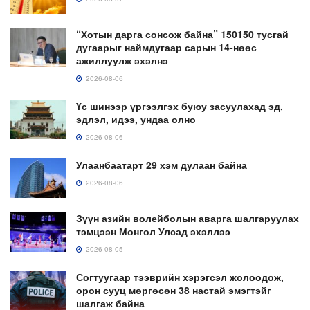
“Хотын дарга сонсож байна” 150150 тусгай
дугаарыг наймдугаар сарын 14-нөөс
ажиллуулж эхэлнэ
2026-08-06
Үс шинээр үргээлгэх буюу засуулахад эд,
эдлэл, идээ, ундаа олно
2026-08-06
Улаанбаатарт 29 хэм дулаан байна
2026-08-06
Зүүн азийн волейболын аварга шалгаруулах
тэмцээн Монгол Улсад эхэллээ
2026-08-05
Согтуугаар тээврийн хэрэгсэл жолоодож,
орон сууц мөргөсөн 38 настай эмэгтэйг
шалгаж байна