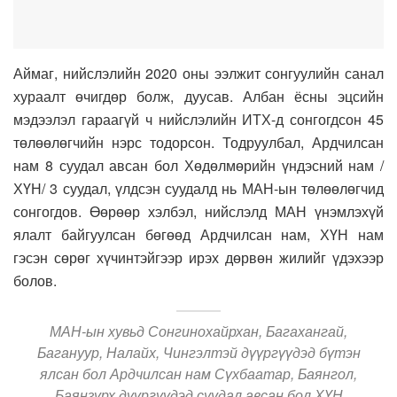
Аймаг, нийслэлийн 2020 оны ээлжит сонгуулийн санал
хураалт өчигдөр болж, дуусав. Албан ёсны эцсийн
мэдээлэл гараагүй ч нийслэлийн ИТХ-д сонгогдсон 45
төлөөлөгчийн нэрс тодорсон. Тодруулбал, Ардчилсан
нам 8 суудал авсан бол Хөдөлмөрийн үндэсний нам /
ХҮН/ 3 суудал, үлдсэн суудалд нь МАН-ын төлөөлөгчид
сонгогдов. Өөрөөр хэлбэл, нийслэлд МАН үнэмлэхүй
ялалт байгуулсан бөгөөд Ардчилсан нам, ХҮН нам
гэсэн сөрөг хүчинтэйгээр ирэх дөрвөн жилийг үдэхээр
болов.
МАН-ын хувьд Сонгинохайрхан, Багахангай,
Багануур, Налайх, Чингэлтэй дүүргүүдэд бүтэн
ялсан бол Ардчилсан нам Сүхбаатар, Баянгол,
Баянзүрх дүүргүүдэд суудал авсан бол ХҮН