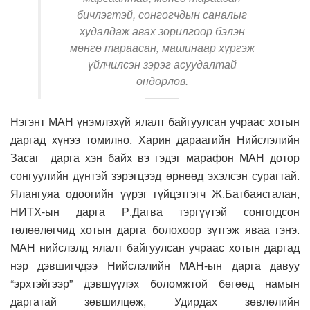
бичлэгтэй, сонгогчдын саналыг
худалдаж авах зорилгоор бэлэн
мөнгө тараасан, машинаар хүргэж
үйлчилсэн зэрэг асуудалтай
өндөрлөв.
Нэгэнт МАН үнэмлэхүй ялалт байгуулсан учраас хотын
даргад хүнээ томилно. Харин дараагийн Нийслэлийн
Засаг дарга хэн байх вэ гэдэг марафон МАН дотор
сонгуулийн дүнтэй зэрэгцээд өрнөөд эхэлсэн сурагтай.
Ялангуяа одоогийн үүрэг гүйцэтгэгч Ж.Батбаясгалан,
НИТХ-ын дарга Р.Дагва тэргүүтэй сонгогдсон
төлөөлөгчид хотын дарга болохоор зүтгэж яваа гэнэ.
МАН нийслэлд ялалт байгуулсан учраас хотын даргад
нэр дэвшигчдээ Нийслэлийн МАН-ын дарга давуу
“эрхтэйгээр” дэвшүүлэх боломжтой бөгөөд намын
даргатай зөвшилцөж, Удирдах зөвлөлийн