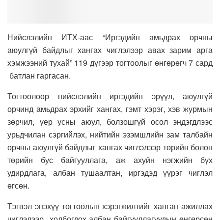
Нийслэлийн ИТХ-аас “Иргэдийн амьдрах орчны
аюулгүй байдлыг хангах чиглэлээр авах зарим арга
хэмжээний тухай” 119 дүгээр тогтоолыг өнгөрөгч 7 сард
батлан гаргасан.
Тогтоолоор нийслэлийн иргэдийн эрүүл, аюулгүй
орчинд амьдрах эрхийг хангах, гэмт хэрэг, хэв журмын
зөрчил, үер усны аюул, болзошгүй осол эндэгдлээс
урьдчилан сэргийлэх, нийтийн эзэмшлийн зам талбайн
орчны аюулгүй байдлыг хангах чиглэлээр төрийн болон
төрийн бус байгууллага, аж ахуйн нэгжийн бүх
удирдлага, албан тушаалтан, иргэдэд үүрэг чиглэл
өгсөн.
Тэгвэл энэхүү тогтоолын хэрэгжилтийг ханган ажиллах
чиглэлээр холбогдох албан байгууллагуудын өнгөрсөн