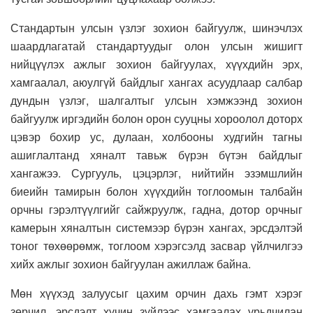
Стандартын улсын үзлэг зохион байгуулж, шинэчлэх
шаардлагатай стандартуудыг олон улсын жишигт
нийцүүлэх ажлыг зохион байгуулах, хүүхдийн эрх,
хамгаалал, аюулгүй байдлыг хангах асуудлаар салбар
дундын үзлэг, шалгалтыг улсын хэмжээнд зохион
байгуулж иргэдийн болон орон сууцны хороолол доторх
цэвэр бохир ус, дулаан, холбооны худгийн тагны
ашиглалтанд хяналт тавьж бүрэн бүтэн байдлыг
хангажээ. Сургууль, цэцэрлэг, нийтийн эзэмшлийн
биеийн тамирын болон хүүхдийн тоглоомын талбайн
орчны гэрэлтүүлгийг сайжруулж, гадна, дотор орчныг
камерын хяналтын системээр бүрэн хангах, эрсдэлтэй
тоног төхөөрөмж, тоглоом хэрэгсэлд засвар үйлчилгээ
хийх ажлыг зохион байгуулан ажиллаж байна.
Мөн хүүхэд залуусыг цахим орчин дахь гэмт хэрэг
зөрчил, эрсдэлт хүчин зүйлээс хамгаалах урьдчилан