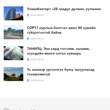
Улаанбаатарт +28 градус дулаан, үүлшинэ
2026-08-05
COP17 хурлын бэлтгэл ажил 90 хувийн
гүйцэтгэлтэй байна
2026-08-04
ТАНИЛЦ: Энэ сард тэтгэмж, халамж,
хүүхдийн мөнгө олгох хуваарь
2026-08-04
Үс шинээр үргээлгэх буюу засуулахад
тохиромжгүй
2026-08-04