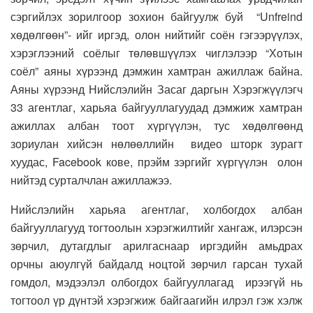
сэргийлэх зорилгоор зохион байгуулж буй “Unfreind
хөдөлгөөн”- ийг иргэд, олон нийтийг соён гэгээрүүлэх,
хэрэглээний соёлыг төлөвшүүлэх чиглэлээр “Хотын
соёл” аяны хүрээнд дэмжин хамтран ажиллаж байна.
Аяны хүрээнд Нийслэлийн Засаг даргын Хэрэгжүүлэгч
33 агентлаг, харьяа байгууллагуудад дэмжиж хамтран
ажиллах албан тоот хүргүүлэн, тус хөдөлгөөнд
зориулан хийсэн нөлөөллийн видео шторк зурагт
хуудас, Facebook кове, прэйм зэргийг хүргүүлэн олон
нийтэд сурталчлан ажиллажээ.
Нийслэлийн харьяа агентлаг, холбогдох албан
байгууллагууд тогтоолын хэрэгжилтийг хангаж, илэрсэн
зөрчил, дутагдлыг арилгаснаар иргэдийн амьдрах
орчны аюулгүй байдалд ноцтой зөрчил гарсан тухай
гомдол, мэдээлэл олбогдох байгууллагад ирээгүй нь
тогтоол үр дүнтэй хэрэгжиж байгаагийн илрэл гэж хэлж