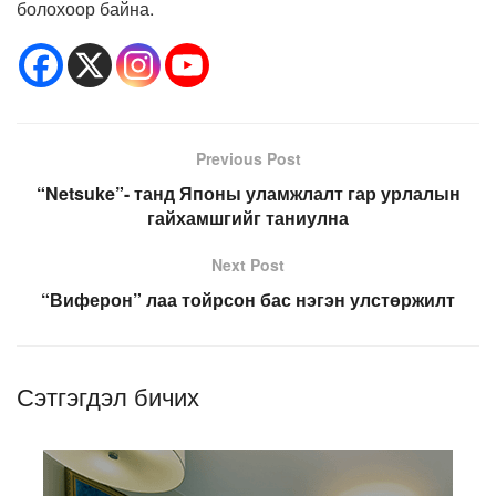
болохоор байна.
Previous Post
“Netsuke”- танд Японы уламжлалт гар урлалын
гайхамшгийг таниулна
Next Post
“Виферон” лаа тойрсон бас нэгэн улстөржилт
Сэтгэгдэл бичих