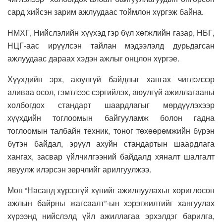
сард хийсэн зарим ажлуудаас тоймлон хүргэж байна.
НМХГ, Нийслэлийн хүүхэд гэр бүл хөгжлийн газар, НБГ,
НЦГ-аас ирүүлсэн тайлан мэдээлэлд дурьдагсан
ажлуудаас дараах хэдэн ажлыг онцлон хүргэе.
Хүүхдийн эрх, аюулгүй байдлыг хангах чиглэлээр
аливаа осол, гэмтлээс сэргийлэх, аюулгүй ажиллагааны
холбогдох стандарт шаардлагыг мөрдүүлэхээр
хүүхдийн тоглоомын байгууламж болон гадна
тоглоомын талбайн техник, тоног төхөөрөмжийн бүрэн
бүтэн байдал, эрүүл ахуйн стандартын шаардлага
хангах, засвар үйлчилгээний байдалд хяналт шалгалт
явуулж илэрсэн зөрчлийг арилгуулжээ.
Мөн “Насанд хүрээгүй хүнийг ажиллуулахыг хориглосон
ажлын байрны жагсаалт”-ын хэрэгжилтийг хангуулах
хүрээнд нийслэлд үйл ажиллагаа эрхэлдэг барилга,