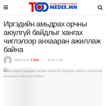
Иргэдийн амьдрах орчны
аюулгүй байдлыг хангах
чиглэлээр анхааран ажиллаж
байна
Нийтэлсэн:
Г.Гоо
2018-11-08