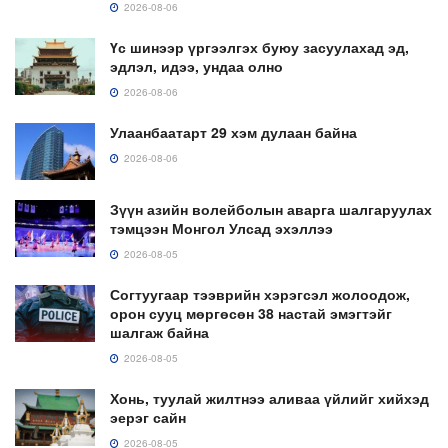
2026-08-06
Үс шинээр үргээлгэх буюу засуулахад эд,
эдлэл, идээ, ундаа олно
2026-08-06
Улаанбаатарт 29 хэм дулаан байна
2026-08-06
Зүүн азийн волейболын аварга шалгаруулах
тэмцээн Монгол Улсад эхэллээ
2026-08-05
Согтуугаар тээврийн хэрэгсэл жолоодож,
орон сууц мөргөсөн 38 настай эмэгтэйг
шалгаж байна
2026-08-05
Хонь, туулай жилтнээ аливаа үйлийг хийхэд
эерэг сайн
2026-08-05