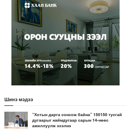
Шинэ мэдээ
“Хотын дарга сонсож байна” 150150 тусгай
дугаарыг наймдугаар сарын 14-нөөс
ажиллуулж эхэлнэ