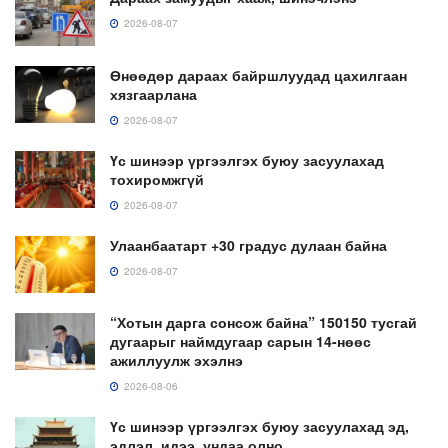
2026-08-07
Өнөөдөр дараах байршлуудад цахилгаан
хязгаарлана
2026-08-07
Үс шинээр үргээлгэх буюу засуулахад
тохиромжгүй
2026-08-07
Улаанбаатарт +30 градус дулаан байна
2026-08-07
“Хотын дарга сонсож байна” 150150 тусгай
дугаарыг наймдугаар сарын 14-нөөс
ажиллуулж эхэлнэ
2026-08-06
Үс шинээр үргээлгэх буюу засуулахад эд,
эдлэл, идээ, ундаа олно