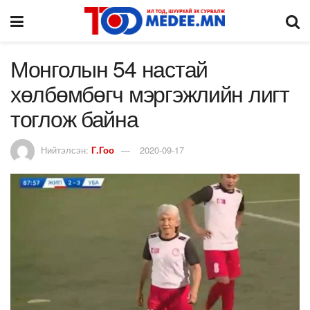
Монголын 54 настай
хөлбөмбөгч мэргэжлийн лигт
тоглож байна
Нийтэлсэн:
Г.Гоо
2020-09-17