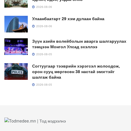
2026-08-06
Улаанбаатарт 29 хэм дулаан байна
2026-08-06
Зүүн азийн волейболын аварга шалгаруулах
тэмцээн Монгол Улсад эхэллээ
2026-08-05
Согтуугаар тээврийн хэрэгсэл жолоодож,
орон сууц мөргөсөн 38 настай эмэгтэйг
шалгаж байна
2026-08-05