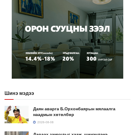
Шинэ мэдээ
Даян аварга Б.Орхонбаярын мялаалга
наадмын хөтөлбөр
2026-08-08
Дараах замуудыг хааж, шинэчлэнэ