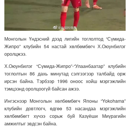
Монголын Үндэсний дээд лигийн тоглолтод “Сүмида-
Жипро” клубийн 54 настай хөлбөмбөгч Х.Оюунбилэг
оролцжээ.
Х.Оюунбилэг “Сүмида-Жипро”-“Улаанбаатар” клубийн
тоглолтын 86 дахь минутад сэлгээгээр талбайд орж
ирсэн байна. Тэрбээр 1996 оноос хойш мэргэжлийн
тэмцээнд оролцоогүй байсан ажээ.
Ингэснээр Монголын хөлбөмбөгч Японы “Yokohama”
клубийн довтлогч, өдгөө 53 насандаа мэргэжлийн
хөлбөмбөгт хүчээ сорьж буй Казүёши Миүрагийн
амжилтыг эвдсэн байна.