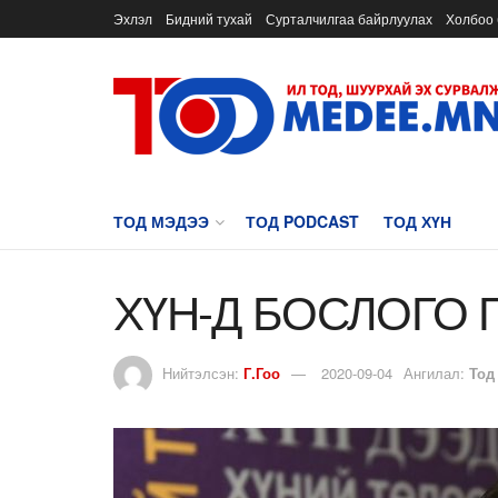
Эхлэл
Бидний тухай
Сурталчилгаа байрлуулах
Холбоо 
ТОД МЭДЭЭ
ТОД PODCAST
ТОД ХҮН
ХҮН-Д БОСЛОГО 
Нийтэлсэн:
Г.Гоо
2020-09-04
Ангилал:
Тод