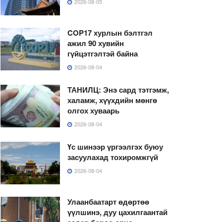
2026-08-05
COP17 хурлын бэлтгэл
ажил 90 хувийн
гүйцэтгэлтэй байна
2026-08-04
ТАНИЛЦ: Энэ сард тэтгэмж,
халамж, хүүхдийн мөнгө
олгох хуваарь
2026-08-04
Үс шинээр үргээлгэх буюу
засуулахад тохиромжгүй
2026-08-04
Улаанбаатарт өдөртөө
үүлшинэ, дуу цахилгаантай