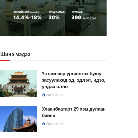
Шинэ мэдээ
Үс шинээр үргээлгэх буюу
засуулахад эд, эдлэл, идээ,
ундаа олно
2026-08-06
Улаанбаатарт 29 хэм дулаан
байна
2026-08-06