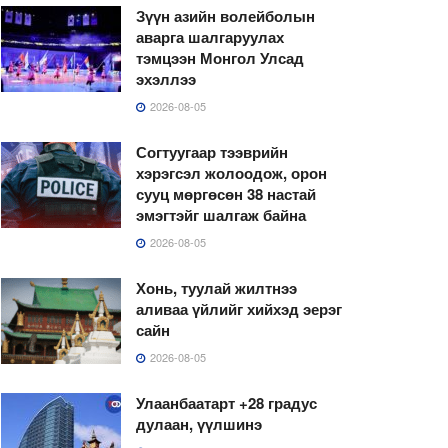
Зүүн азийн волейболын
аварга шалгаруулах
тэмцээн Монгол Улсад
эхэллээ
2026-08-05
Согтуугаар тээврийн
хэрэгсэл жолоодож, орон
сууц мөргөсөн 38 настай
эмэгтэйг шалгаж байна
2026-08-05
Хонь, туулай жилтнээ
аливаа үйлийг хийхэд эерэг
сайн
2026-08-05
Улаанбаатарт +28 градус
дулаан, үүлшинэ