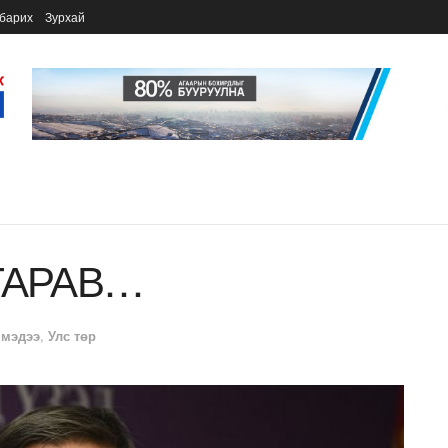
барих
Зурхай
ГАРАВ…
 мэдээ
,
Улс төр