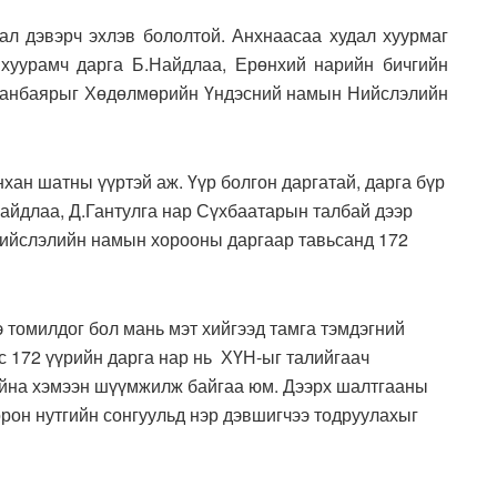
л дэвэрч эхлэв бололтой. Анхнаасаа худал хуурмаг
 хуурамч дарга Б.Найдлаа, Ерөнхий нарийн бичгийн
аранбаярыг Хөдөлмөрийн Үндэсний намын Нийслэлийн
ан шатны үүртэй аж. Үүр болгон даргатай, дарга бүр
Найдлаа, Д.Гантулга нар Сүхбаатарын талбай дээр
Нийслэлийн намын хорооны даргаар тавьсанд 172
э томилдог бол мань мэт хийгээд тамга тэмдэгний
ас 172 үүрийн дарга нар нь ХҮН-ыг талийгаач
йна хэмээн шүүмжилж байгаа юм. Дээрх шалтгааны
рон нутгийн сонгуульд нэр дэвшигчээ тодруулахыг