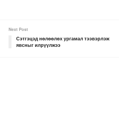
Next Post
Сэтгэцэд нөлөөлөх ургамал тээвэрлэж
явсныг илрүүлжээ