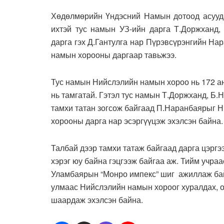
Хөдөлмөрийн Үндэсний Намын дотоод асууда
ихтэй тус намын УЗ-ийн дарга Т.Доржханд,
дарга гэх Д.Гантулга нар Пүрэвсүрэнгийн Н
намын хорооны даргаар тавьжээ.
Тус намын Нийслэлийн намын хороо нь 172 анх
нь тамгатай. Гэтэл тус намын Т.Доржханд, Б.
тамхи татан зогсож байгаад П.Наранбаярыг 
хорооны дарга нар эсэргүүцэж эхэлсэн байна.
Талбай дээр тамхи татаж байгаад дарга цэргэ
хэрэг юу байна гэцгээж байгаа аж. Тийм учра
Уламбаярын “Монро импекс” шиг ажиллаж ба
улмаас Нийслэлийн намын хороог хуралдах, о
шаардаж эхэлсэн байна.