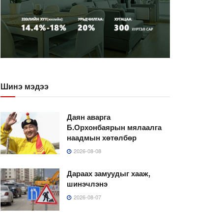
Шинэ мэдээ
Даян аварга
Б.Орхонбаярын мялаалга
наадмын хөтөлбөр
2026-08-08
Дараах замуудыг хааж,
шинэчлэнэ
2026-08-07