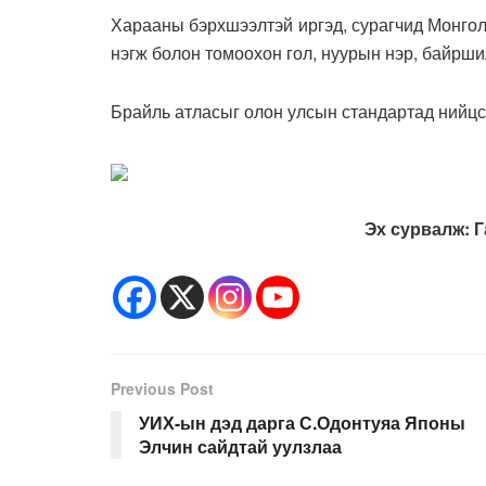
Харааны бэрхшээлтэй иргэд, сурагчид Монго
нэгж болон томоохон гол, нуурын нэр, байрши
Брайль атласыг олон улсын стандартад нийцсэ
Эх сурвалж: Г
Previous Post
УИХ-ын дэд дарга С.Одонтуяа Японы
Элчин сайдтай уулзлаа