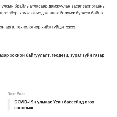
л улсын брайль атласаар дамжуулан засаг захиргааны
л, хэлбэр, хэмжээг мэдэж авах боломж бүрдэж байна.
н арга, технологиор хийж гүйцэтгэжээ.
азар зохион байгуулалт, геодези, зураг зүйн газар
Next Post
COVID-19н улмаас Усан бассейнд өгөх
зөвлөмж