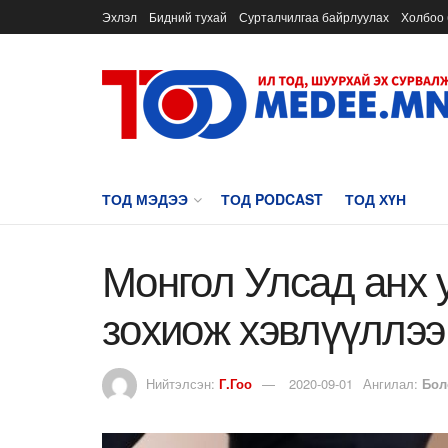
Эхлэл
Бидний тухай
Сурталчилгаа байрлуулах
Холбоо 
ТОД МЭДЭЭ
ТОД PODCAST
ТОД ХҮН
Монгол Улсад анх 
зохиож хэвлүүллээ
Нийтэлсэн:
Г.Гоо
2020-09-01
Ангилал:
Бол