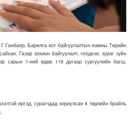
Г.Ганбаяр, Барилга хот байгуулалтын яамны Төрийн
айхан, Газар зохион байгуулалт, геодези, зураг зүйн
эр сарын 1-ний өдөр 116 дугаар сургуулийн багш,
элтэй иргэд, сурагчдад зориулсан 4 төрлийн брайль
: