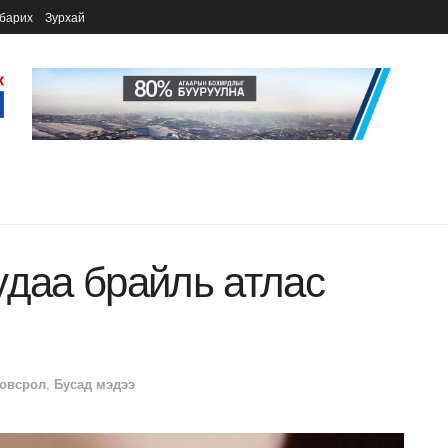
барих
Зурхай
удаа брайль атлас
овсрол
,
Бусад мэдээ