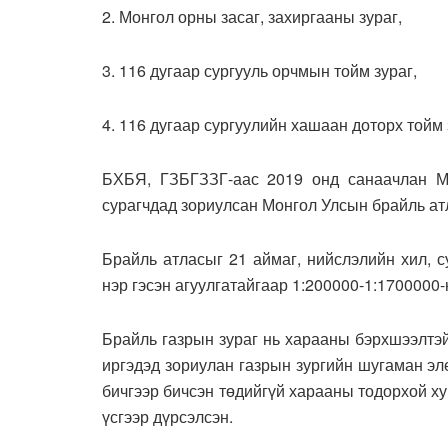
2. Монгол орны засаг, захиргааны зураг,
3. 116 дугаар сургууль орчмын тойм зураг,
4. 116 дугаар сургуулийн хашаан доторх тойм 
БХБЯ, ГЗБГЗЗГ-аас 2019 онд санаачлан Мо
сурагчдад зориулсан Монгол Улсын брайль атл
Брайль атласыг 21 аймаг, нийслэлийн хил, с
нэр гэсэн агуулгатайгаар 1:200000-1:1700000
Брайль газрын зураг нь харааны бэрхшээлтэй
иргэдэд зориулан газрын зургийн шугаман эл
бичгээр бичсэн төдийгүй харааны тодорхой ху
үсгээр дүрсэлсэн.