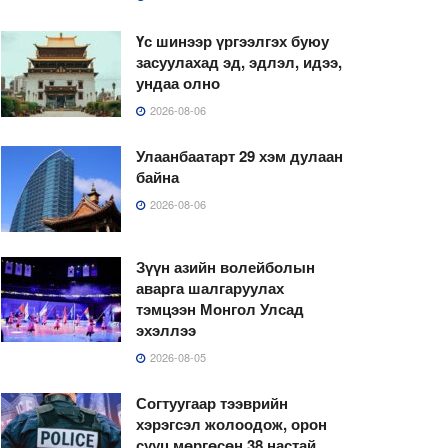
Үс шинээр үргээлгэх буюу
засуулахад эд, эдлэл, идээ,
ундаа олно
2026-08-06
Улаанбаатарт 29 хэм дулаан
байна
2026-08-06
Зүүн азийн волейболын
аварга шалгаруулах
тэмцээн Монгол Улсад
эхэллээ
2026-08-05
Согтуугаар тээврийн
хэрэгсэл жолоодож, орон
сууц мөргөсөн 38 настай