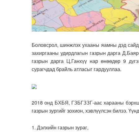
Боловсрол, шинжлэх ухааны яамны дэд сайд 
захиргааны удирдлагын газрын дарга Д.Баярс
газрын дарга Ц.Ганхүү нар өнөөдөр 9 дүгэ
сурагчдад брайль атласыг гардууллаа.
2018 онд БХБЯ, ГЗБГЗЗГ-аас харааны бэрхшэ
газрын зургийг зохион, хэвлүүлсэн билээ. Үүнд
1. Дэлхийн газрын зураг,