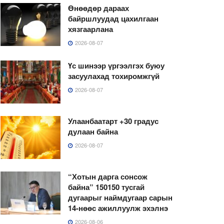
Өнөөдөр дараах
байршлуудад цахилгаан
хязгаарлана
2026-08-07
Үс шинээр үргээлгэх буюу
засуулахад тохиромжгүй
2026-08-07
Улаанбаатарт +30 градус
дулаан байна
2026-08-07
“Хотын дарга сонсож
байна” 150150 тусгай
дугаарыг наймдугаар сарын
14-нөөс ажиллуулж эхэлнэ
2026-08-06