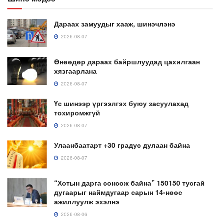
Дараах замуудыг хааж, шинэчлэнэ
2026-08-07
Өнөөдөр дараах байршлуудад цахилгаан
хязгаарлана
2026-08-07
Үс шинээр үргээлгэх буюу засуулахад
тохиромжгүй
2026-08-07
Улаанбаатарт +30 градус дулаан байна
2026-08-07
“Хотын дарга сонсож байна” 150150 тусгай
дугаарыг наймдугаар сарын 14-нөөс
ажиллуулж эхэлнэ
2026-08-06