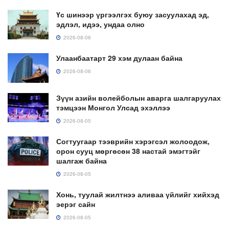
Үс шинээр үргээлгэх буюу засуулахад эд,
эдлэл, идээ, ундаа олно
2026-08-06
Улаанбаатарт 29 хэм дулаан байна
2026-08-06
Зүүн азийн волейболын аварга шалгаруулах
тэмцээн Монгол Улсад эхэллээ
2026-08-05
Согтуугаар тээврийн хэрэгсэл жолоодож,
орон сууц мөргөсөн 38 настай эмэгтэйг
шалгаж байна
2026-08-05
Хонь, туулай жилтнээ аливаа үйлийг хийхэд
эерэг сайн
2026-08-05