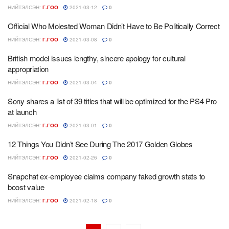
НИЙТЭЛСЭН:
Г.ГОО
2021-03-12
0
Official Who Molested Woman Didn’t Have to Be Politically Correct
НИЙТЭЛСЭН:
Г.ГОО
2021-03-08
0
British model issues lengthy, sincere apology for cultural
appropriation
НИЙТЭЛСЭН:
Г.ГОО
2021-03-04
0
Sony shares a list of 39 titles that will be optimized for the PS4 Pro
at launch
НИЙТЭЛСЭН:
Г.ГОО
2021-03-01
0
12 Things You Didn’t See During The 2017 Golden Globes
НИЙТЭЛСЭН:
Г.ГОО
2021-02-26
0
Snapchat ex-employee claims company faked growth stats to
boost value
НИЙТЭЛСЭН:
Г.ГОО
2021-02-18
0