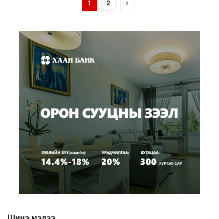
1
2
Шинэ мэдээ