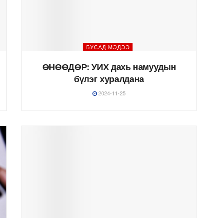
БУСАД МЭДЭЭ
ӨНӨӨДӨР: УИХ дахь намуудын
бүлэг хуралдана
2024-11-25