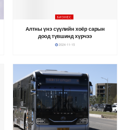
БИЗНЕС
Алтны үнэ сүүлийн хоёр сарын
доод түвшинд хүрчээ
2024-11-15