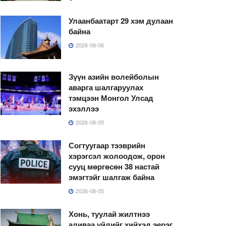
Улаанбаатарт 29 хэм дулаан
байна
2026-08-06
Зүүн азийн волейболын
аварга шалгаруулах
тэмцээн Монгол Улсад
эхэллээ
2026-08-05
Согтуугаар тээврийн
хэрэгсэл жолоодож, орон
сууц мөргөсөн 38 настай
эмэгтэйг шалгаж байна
2026-08-05
Хонь, туулай жилтнээ
аливаа үйлийг хийхэд эерэг