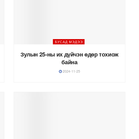
БУСАД МЭДЭЭ
Зулын 25-ны их дүйчэн өдөр тохиож
байна
2024-11-25