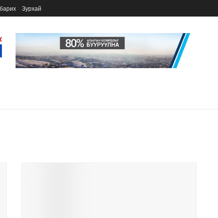
барих
Зурхай