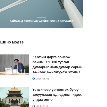
Шинэ мэдээ
“Хотын дарга сонсож
байна” 150150 тусгай
дугаарыг наймдугаар сарын
14-нөөс ажиллуулж эхэлнэ
2026-08-06
Үс шинээр үргээлгэх буюу
засуулахад эд, эдлэл, идээ,
ундаа олно
2026-08-06