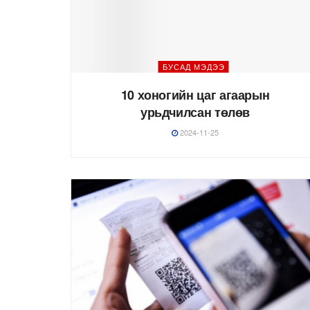
БУСАД МЭДЭЭ
10 хоногийн цаг агаарын
урьдчилсан төлөв
2024-11-25