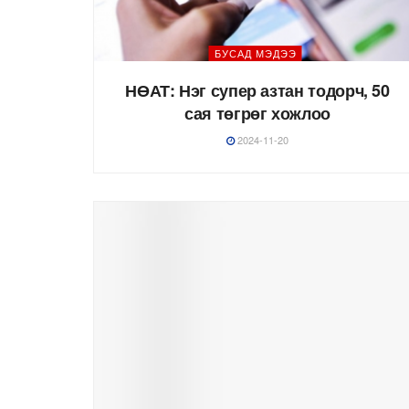
БУСАД МЭДЭЭ
НӨАТ: Нэг супер азтан тодорч, 50
сая төгрөг хожлоо
2024-11-20