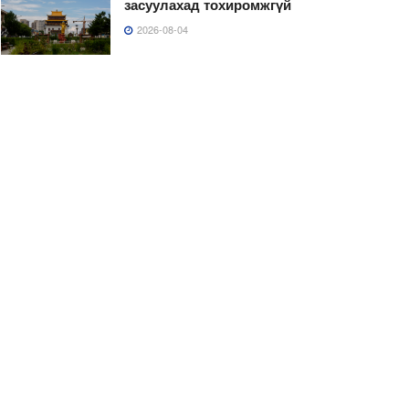
засуулахад тохиромжгүй
2026-08-04