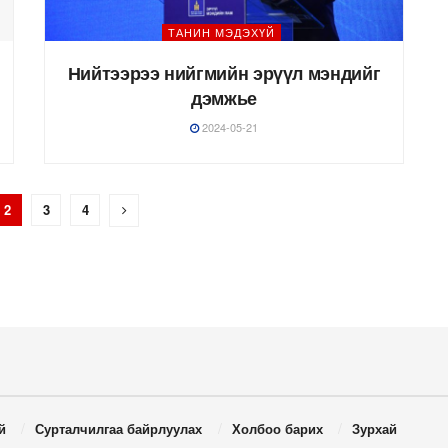
ТАНИН МЭДЭХҮЙ
Нийтээрээ нийгмийн эрүүл мэндийг
дэмжье
2024-05-21
2
3
4
й
Сурталчилгаа байрлуулах
Холбоо барих
Зурхай