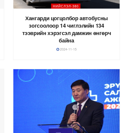
НИЙСЛЭЛ-380
Хангарди цогцолбор автобусны
зогсоолоор 14 чиглэлийн 134
тээврийн хэрэгсэл дамжин өнгөрч
байна
2024-11-15