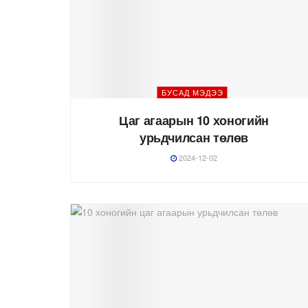
БУСАД МЭДЭЭ
Цаг агаарын 10 хоногийн
урьдчилсан төлөв
2024-12-02