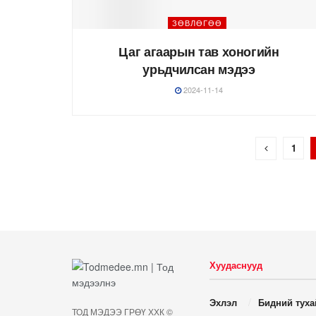
ЗӨВЛӨГӨӨ
Цаг агаарын тав хоногийн
урьдчилсан мэдээ
2024-11-14
1
Хуудаснууд
Эхлэл
Бидний туха
ТОД МЭДЭЭ ГРӨҮ ХХК ©