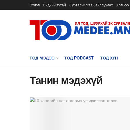
Эхлэл
Бидний тухай
Сурталчилгаа байрлуулах
Холбоо 
ТОД МЭДЭЭ
ТОД PODCAST
ТОД ХҮН
Танин мэдэхүй