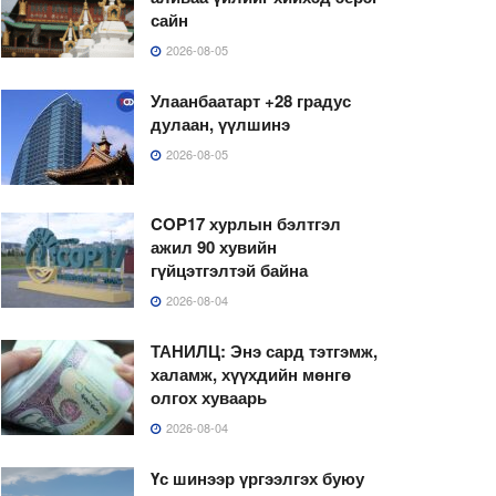
сайн
2026-08-05
Улаанбаатарт +28 градус
дулаан, үүлшинэ
2026-08-05
COP17 хурлын бэлтгэл
ажил 90 хувийн
гүйцэтгэлтэй байна
2026-08-04
ТАНИЛЦ: Энэ сард тэтгэмж,
халамж, хүүхдийн мөнгө
олгох хуваарь
2026-08-04
Үс шинээр үргээлгэх буюу