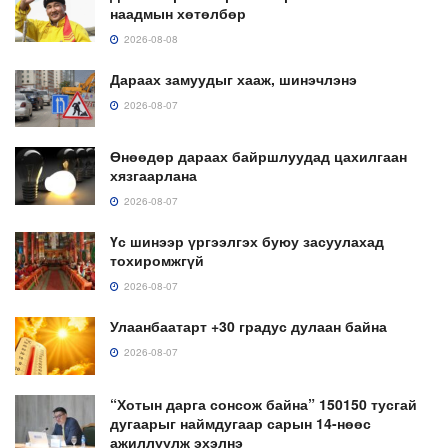
наадмын хөтөлбөр
2026-08-08
Дараах замуудыг хааж, шинэчлэнэ
2026-08-07
Өнөөдөр дараах байршлуудад цахилгаан
хязгаарлана
2026-08-07
Үс шинээр үргээлгэх буюу засуулахад
тохиромжгүй
2026-08-07
Улаанбаатарт +30 градус дулаан байна
2026-08-07
“Хотын дарга сонсож байна” 150150 тусгай
дугаарыг наймдугаар сарын 14-нөөс
ажиллуулж эхэлнэ