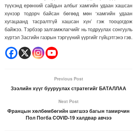
түүхэнд ерөнхий сайдын албыг хамгийн удаан хашсан
хүнээр тодорч байсан бөгөөд мөн ‘хамгийн удаан
хугацаанд тасралтгүй хашсан хүн’ гэж тооцогдож
байжээ. Тэрбээр залгамжлагчийг нь тодруулах сонгууль
хүртэл Засгийн газрын тэргүүний үүргийг гүйцэтгэнэ гэв.
Previous Post
Зээлийн хүүг бууруулах стратегийг БАТАЛЛАА
Next Post
Францын хөлбөмбөгийн шигшээ багын тамирчин
Пол Погба COVID-19 халдвар авчээ