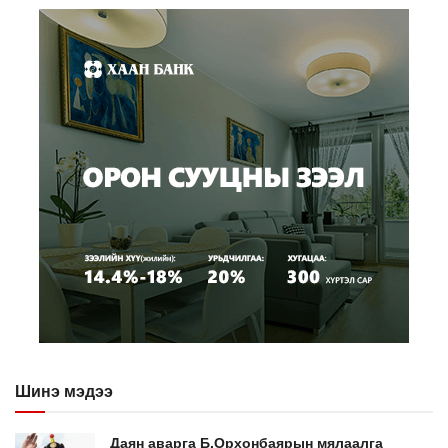
Шинэ мэдээ
Даян аварга Б.Орхонбаярын мялаалга