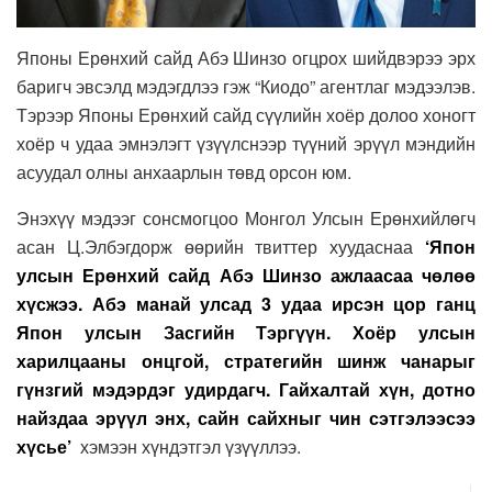
Японы Ерөнхий сайд Абэ Шинзо огцрох шийдвэрээ эрх
баригч эвсэлд мэдэгдлээ гэж “Киодо” агентлаг мэдээлэв.
Тэрээр Японы Ерөнхий сайд сүүлийн хоёр долоо хоногт
хоёр ч удаа эмнэлэгт үзүүлснээр түүний эрүүл мэндийн
асуудал олны анхаарлын төвд орсон юм.
Энэхүү мэдээг сонсмогцоо Монгол Улсын Ерөнхийлөгч
асан Ц.Элбэгдорж өөрийн твиттер хуудаснаа
‘Япон
улсын Ерөнхий сайд Абэ Шинзо ажлаасаа чөлөө
хүсжээ. Абэ манай улсад 3 удаа ирсэн цор ганц
Япон улсын Засгийн Тэргүүн. Хоёр улсын
харилцааны онцгой, стратегийн шинж чанарыг
гүнзгий мэдэрдэг удирдагч. Гайхалтай хүн, дотно
найздаа эрүүл энх, сайн сайхныг чин сэтгэлээсээ
хүсье’
хэмээн хүндэтгэл үзүүллээ.