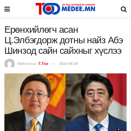
Ерөнхийлөгч асан
Ц.Элбэгдорж дотны найз Абэ
Шинзод сайн сайхныг хүслээ
Нийтэлсэн:
Г.Гоо
2020-08-28