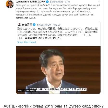
Абэ Шинзогийн хувьд 2019 оны 11 дүгээр сард Японы