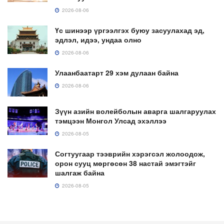
2026-08-06
Үс шинээр үргээлгэх буюу засуулахад эд,
эдлэл, идээ, ундаа олно
2026-08-06
Улаанбаатарт 29 хэм дулаан байна
2026-08-06
Зүүн азийн волейболын аварга шалгаруулах
тэмцээн Монгол Улсад эхэллээ
2026-08-05
Согтуугаар тээврийн хэрэгсэл жолоодож,
орон сууц мөргөсөн 38 настай эмэгтэйг
шалгаж байна
2026-08-05