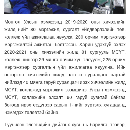
Монгол Улсын хэмжээнд 2019-2020 оны хичээлийн
жилд нийт 80 мэргэжил, сургалт үйлдвэрлэлийн төв,
коллеж үйл ажиллагаа явуулж, 230 орчим мэргэжлээр
мэргэжилтэй ажилтан бэлтгэсэн. Харин удахгүй эхлэх
2020-2021 оны хичээлийн жилд 81 сургууль МСҮТ,
коллеж шинээр 29 мянга орчим хүн элсүүлж, 225 орчим
мэргэжлээр сургалтын үйл ажиллагаа явуулна. Ийн
өнгөрсөн хичээлийн жилд элссэн суралцагч нартай
нийлээд 40 мянга гаруй суралцагч ирэх хичээлийн жилд
МСҮТ, коллежид мэргэжил эзэмшинэ. Улсын хэмжээнд
МСҮТ, коллежийн элсэлт 60 гаруй хувьтай байгаа
бөгөөд ирэх есдүгээр сарын 1-нийг хүртэлх хугацаанд
нэмэгдэх төлөвтэй байна.
Түүнчлэн элсэгчдийн дийлэнх хувь нь барилга, тээвэр,