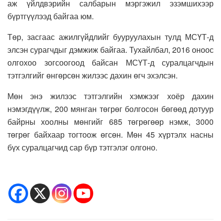
аж үйлдвэрийн салбарын мэргэжил эзэмшихээр
бүртгүүлээд байгаа юм.
Төр, засгаас ажилгүйдлийг бууруулахын тулд МСҮТ-д
элсэн сурагчдыг дэмжиж байгаа. Тухайлбал, 2016 оноос
олгохоо зогсоогоод байсан МСҮТ-д суралцагчдын
тэтгэлгийг өнгөрсөн жилээс дахин өгч эхэлсэн.
Мөн энэ жилээс тэтгэлгийн хэмжээг хоёр дахин
нэмэгдүүлж, 200 мянган төгрөг болгосон бөгөөд дотуур
байрны хоолны мөнгийг 685 төгрөгөөр нэмж, 3000
төгрөг байхаар тогтоож өгсөн. Мөн 45 хүртэлх насны
бүх суралцагчид сар бүр тэтгэлэг олгоно.