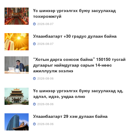
Үс шинээр үргээлгэх буюу засуулахад
тохиромжгүй
2026-08-07
Улаанбаатарт +30 градус дулаан байна
2026-08-07
“Хотын дарга сонсож байна” 150150 тусгай
дугаарыг наймдугаар сарын 14-нөөс
ажиллуулж эхэлнэ
2026-08-06
Үс шинээр үргээлгэх буюу засуулахад эд,
эдлэл, идээ, ундаа олно
2026-08-06
Улаанбаатарт 29 хэм дулаан байна
2026-08-06