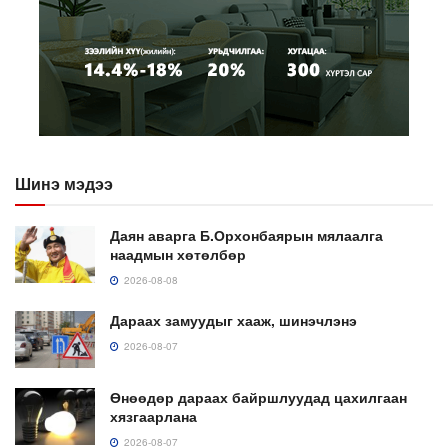
Шинэ мэдээ
Даян аварга Б.Орхонбаярын мялаалга
наадмын хөтөлбөр
2026-08-08
Дараах замуудыг хааж, шинэчлэнэ
2026-08-07
Өнөөдөр дараах байршлуудад цахилгаан
хязгаарлана
2026-08-07