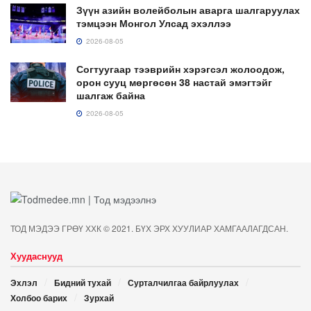
Зүүн азийн волейболын аварга шалгаруулах
тэмцээн Монгол Улсад эхэллээ
2026-08-05
Согтуугаар тээврийн хэрэгсэл жолоодож,
орон сууц мөргөсөн 38 настай эмэгтэйг
шалгаж байна
2026-08-05
ТОД МЭДЭЭ ГРӨҮ ХХК © 2021. БҮХ ЭРХ ХУУЛИАР ХАМГААЛАГДСАН.
Хуудаснууд
Эхлэл
Бидний тухай
Сурталчилгаа байрлуулах
Холбоо барих
Зурхай