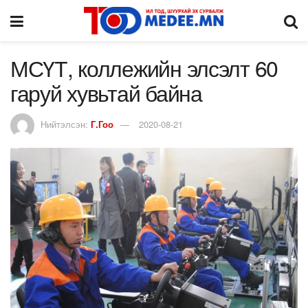
МСҮТ, коллежийн элсэлт 60
гаруй хувьтай байна
Нийтэлсэн:
Г.Гоо
2020-08-21