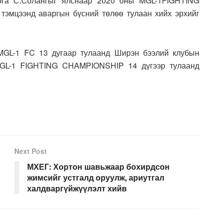
рга С.Солангыг ялснаар 2020 оны MGL-1FIGHTING
эмцээнд аваргын бүсний төлөө тулаан хийх эрхийг
 MGL-1 FC 13 дугаар тулаанд Ширэн бээлий клубын
GL-1 FIGHTING CHAMPIONSHIP 14 дүгээр тулаанд
Next Post
МХЕГ: Хортон шавьжаар бохирдсон
жимсийг устгалд оруулж, ариутгал
халдваргүйжүүлэлт хийв