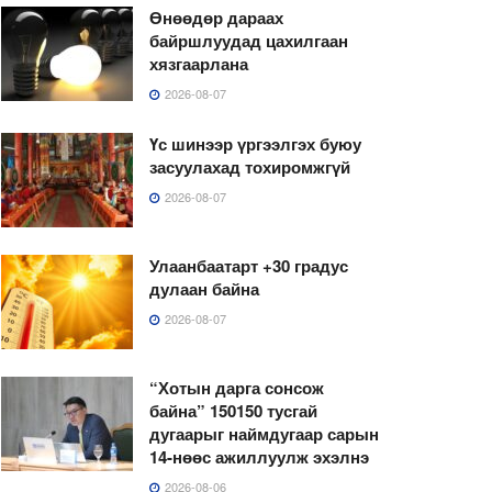
Өнөөдөр дараах
байршлуудад цахилгаан
хязгаарлана
2026-08-07
Үс шинээр үргээлгэх буюу
засуулахад тохиромжгүй
2026-08-07
Улаанбаатарт +30 градус
дулаан байна
2026-08-07
“Хотын дарга сонсож
байна” 150150 тусгай
дугаарыг наймдугаар сарын
14-нөөс ажиллуулж эхэлнэ
2026-08-06