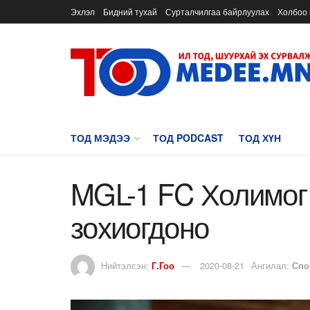
Эхлэл
Бидний тухай
Сурталчилгаа байрлуулах
Холбоо 
ТОД МЭДЭЭ
ТОД PODCAST
ТОД ХҮН
MGL-1 FC Холимог
зохиогдоно
Нийтэлсэн:
Г.Гоо
2020-08-21
Ангилал:
Спо