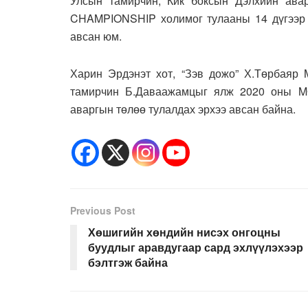
Улсын тамирчин, Кик боксын Дэлхийн ава
CHAMPIONSHIP холимог тулааны 14 дүгээр т
авсан юм.
Харин Эрдэнэт хот, “Зэв дожо” Х.Төрбаяр
тамирчин Б.Даваажамцыг ялж 2020 оны M
аваргын төлөө тулалдах эрхээ авсан байна.
Previous Post
Хөшигийн хөндийн нисэх онгоцны
буудлыг аравдугаар сард эхлүүлэхээр
бэлтгэж байна