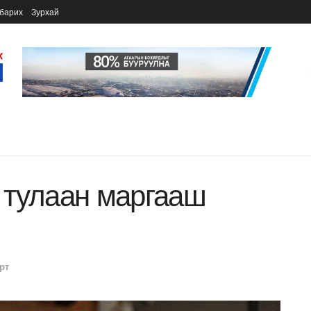
барих
Зурхай
 тулаан маргааш
рт