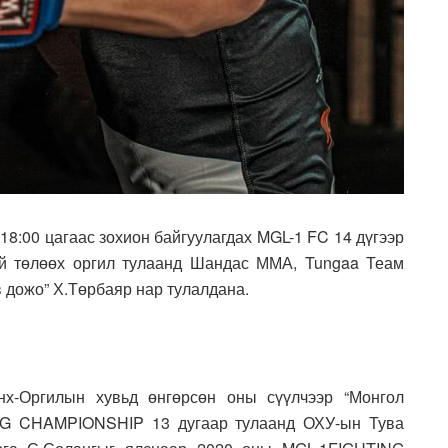
8:00 цагаас зохион байгуулагдах MGL-1 FC 14 дүгээр
ий төлөөх оргил тулаанд Шандас ММА, Tungaa Теам
в дожо” Х.Төрбаяр нар тулалдана.
х-Оргилын хувьд өнгөрсөн оны сүүлчээр “Монгол
ING CHAMPIONSHIP 13 дугаар тулаанд ОХУ-ын Тува