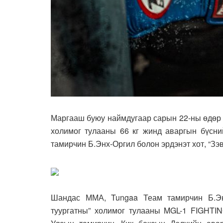
Маргааш буюу наймдугаар сарын 22-ны өдөр 1
холимог тулааны 66 кг жинд аваргын бүсн
тамирчин Б.Энх-Оргил болон эрдэнэт хот, “Зэ
Шандас ММА, Tungaa Теам тамирчин Б.Эн
туургатны” холимог тулааны MGL-1 FIGHT