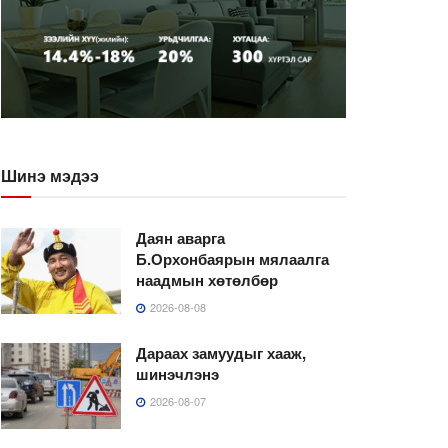
Шинэ мэдээ
Даян аварга
Б.Орхонбаярын мялаалга
наадмын хөтөлбөр
2026-08-08
Дараах замуудыг хааж,
шинэчлэнэ
2026-08-07