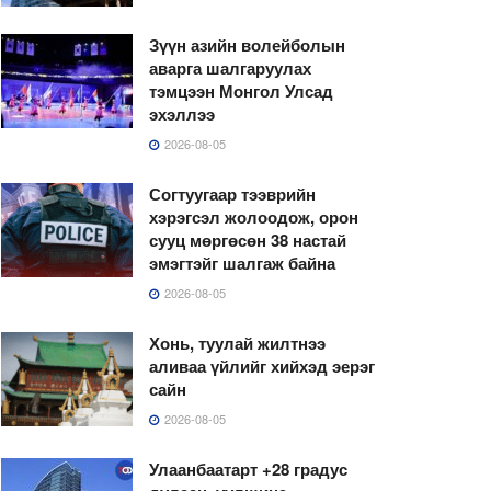
Зүүн азийн волейболын
аварга шалгаруулах
тэмцээн Монгол Улсад
эхэллээ
2026-08-05
Согтуугаар тээврийн
хэрэгсэл жолоодож, орон
сууц мөргөсөн 38 настай
эмэгтэйг шалгаж байна
2026-08-05
Хонь, туулай жилтнээ
аливаа үйлийг хийхэд эерэг
сайн
2026-08-05
Улаанбаатарт +28 градус