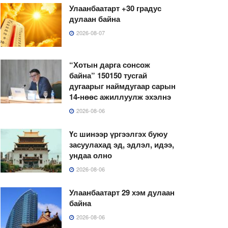
Улаанбаатарт +30 градус
дулаан байна
2026-08-07
“Хотын дарга сонсож
байна” 150150 тусгай
дугаарыг наймдугаар сарын
14-нөөс ажиллуулж эхэлнэ
2026-08-06
Үс шинээр үргээлгэх буюу
засуулахад эд, эдлэл, идээ,
ундаа олно
2026-08-06
Улаанбаатарт 29 хэм дулаан
байна
2026-08-06