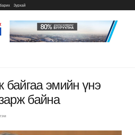
барих
Зурхай
 байгаа эмийн үнэ
 зарж байна
гэм