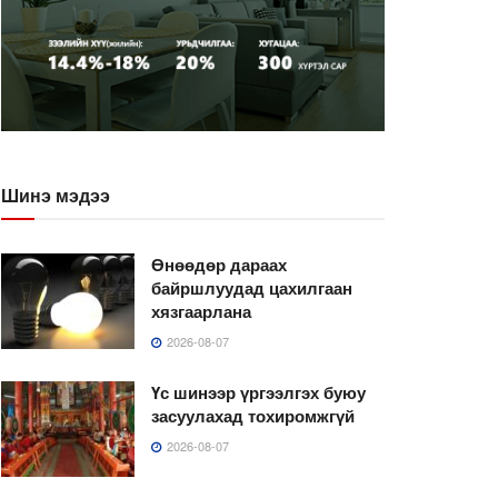
Шинэ мэдээ
Өнөөдөр дараах
байршлуудад цахилгаан
хязгаарлана
2026-08-07
Үс шинээр үргээлгэх буюу
засуулахад тохиромжгүй
2026-08-07