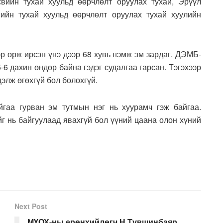
вийн тухай хуульд өөрчлөлт оруулах тухай, Эрүүл
ийн тухай хуульд өөрчлөлт оруулах тухай хуулийн
р орж ирсэн үнэ дээр 68 хувь нэмж эм зардаг. ДЭМБ-
6 дахин өндөр байна гэдэг судалгаа гарсан. Тэгэхээр
элж өгөхгүй бол болохгүй.
гаа гурван эм тутмын нэг нь хуурамч гэж байгаа.
йг нь байгуулаад явахгүй бол үүний цаана олон хүний
Next Post
МҮОХ-ны ерөнхийлөгч Н.Түвшинбаяр