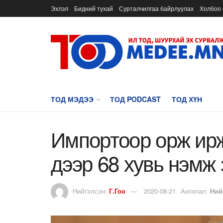
Эхлэл
Бидний тухай
Сурталчилгаа байрлуулах
Холбоо 
ТОД МЭДЭЭ
ТОД PODCAST
ТОД ХҮН
Импортоор орж ирж
дээр 68 хувь нэмж
Нийтэлсэн:
Г.Гоо
2020-08-21
Ангилал:
Ний