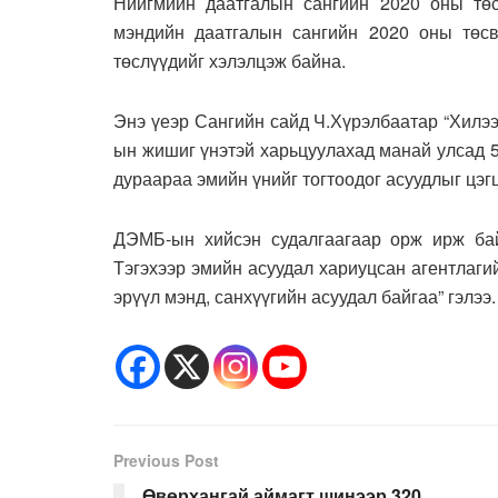
Нийгмийн даатгалын сангийн 2020 оны төс
мэндийн даатгалын сангийн 2020 оны төсв
төслүүдийг хэлэлцэж байна.
Энэ үеэр Сангийн сайд Ч.Хүрэлбаатар “Хилээ
ын жишиг үнэтэй харьцуулахад манай улсад 5-
дураараа эмийн үнийг тогтоодог асуудлыг цэгц
ДЭМБ-ын хийсэн судалгаагаар орж ирж бай
Тэгэхээр эмийн асуудал хариуцсан агентлаги
эрүүл мэнд, санхүүгийн асуудал байгаа” гэлээ.
Previous Post
Өвөрхангай аймагт шинээр 320