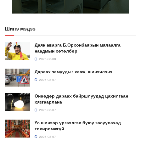
Шинэ мэдээ
Даян аварга Б.Орхонбаярын мялаалга
наадмын хөтөлбөр
2026-08-08
Дараах замуудыг хааж, шинэчлэнэ
2026-08-07
Өнөөдөр дараах байршлуудад цахилгаан
хязгаарлана
2026-08-07
Үс шинээр үргээлгэх буюу засуулахад
тохиромжгүй
2026-08-07