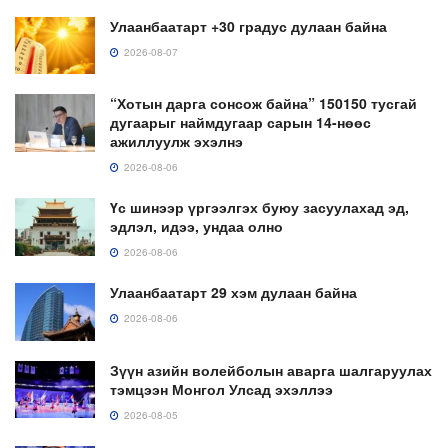
Улаанбаатарт +30 градус дулаан байна
2026-08-07
“Хотын дарга сонсож байна” 150150 тусгай
дугаарыг наймдугаар сарын 14-нөөс
ажиллуулж эхэлнэ
2026-08-06
Үс шинээр үргээлгэх буюу засуулахад эд,
эдлэл, идээ, ундаа олно
2026-08-06
Улаанбаатарт 29 хэм дулаан байна
2026-08-06
Зүүн азийн волейболын аварга шалгаруулах
тэмцээн Монгол Улсад эхэллээ
2026-08-05