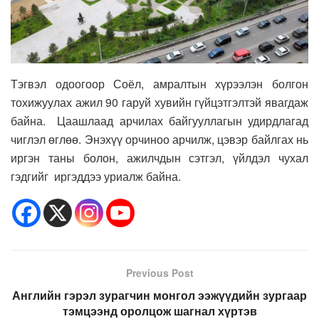
Тэгвэл одоогоор Соёл, амралтын хүрээлэн болгон
тохижуулах ажил 90 гаруй хувийн гүйцэтгэлтэй явагдаж
байна. Цаашлаад арчилах байгууллагын удирдлагад
чиглэл өглөө. Энэхүү орчиноо арчилж, цэвэр байлгах нь
иргэн таны болон, ажилчдын сэтгэл, үйлдэл чухал
гэдгийг иргэддээ уриалж байна.
Previous Post
Английн гэрэл зурагчин монгол ээжүүдийн зургаар
тэмцээнд оролцож шагнал хүртэв