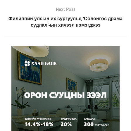
Next Post
Филиппин улсын их сургуульд ‘Солонгос драма
судлал’-ын хичээл нэмэгджээ