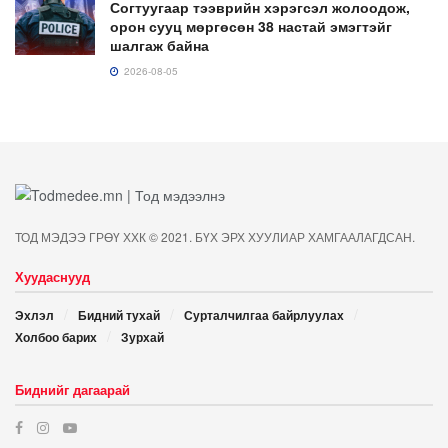
Согтуугаар тээврийн хэрэгсэл жолоодож,
орон сууц мөргөсөн 38 настай эмэгтэйг
шалгаж байна
2026-08-05
ТОД МЭДЭЭ ГРӨҮ ХХК © 2021. БҮХ ЭРХ ХУУЛИАР ХАМГААЛАГДСАН.
Хуудаснууд
Эхлэл
Бидний тухай
Сурталчилгаа байрлуулах
Холбоо барих
Зурхай
Биднийг дагаарай