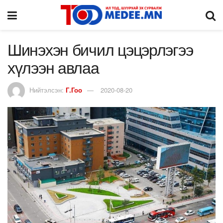
Шинэхэн бичил цэцэрлэгээ
хүлээн авлаа
Нийтэлсэн:
Г.Гоо
2020-08-20