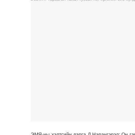
ЭМЯ-ны хэлтсийн дарга Д.Нарангэрэл: Он га