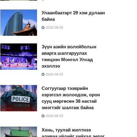
Улаанбаатарт 29 хэм дулаан
байна
2026-08-06
Зүүн азийн волейболын
аварга шалгаруулах
тэмцээн Монгол Улсад
эхэллээ
2026-08-05
Согтуугаар тээврийн
хэрэгсэл жолоодож, орон
сууц мөргөсөн 38 настай
эмэгтэйг шалгаж байна
2026-08-05
Хонь, туулай жилтнээ
аливаа үйлийг хийхэд эерэг