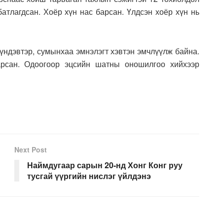
батлагдсан. Хоёр хүн нас барсан. Үлдсэн хоёр хүн нь
үндэвтэр, сумынхаа эмнэлэгт хэвтэн эмчлүүлж байна.
арсан. Одоогоор эцсийн шатны оношилгоо хийхээр
Next Post
Наймдугаар сарын 20-нд Хонг Конг руу
тусгай үүргийн нислэг үйлдэнэ