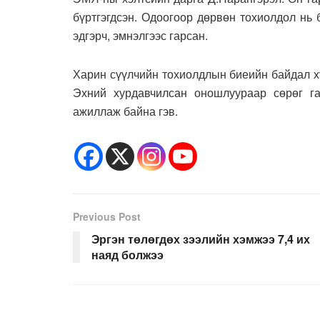
бүртгэгдсэн. Одоогоор дөрвөн тохиолдол нь 
эдгэрч, эмнэлгээс гарсан.
Харин сүүлчийн тохиолдлын биеийн байдал х
Эхний хурдавчилсан оношлуураар сөрөг г
ажиллаж байна гэв.
Previous Post
Эргэн төлөгдөх зээлийн хэмжээ 7,4 их
наяд болжээ