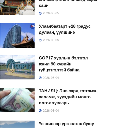
сайн
2026-08-05
Улаанбаатарт +28 градус
дулаан, үүлшинэ
2026-08-05
COP17 хурлын бэлтгэл
ажил 90 хувийн
гүйцэтгэлтэй байна
2026-08-04
ТАНИЛЦ: Энэ сард тэтгэмж,
халамж, хүүхдийн мөнгө
олгох хуваарь
2026-08-04
Үс шинээр үргээлгэх буюу