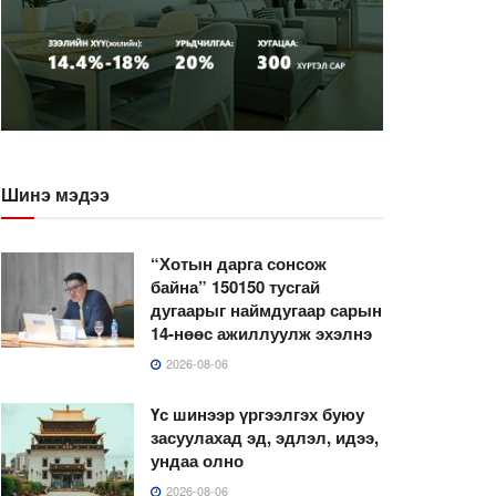
Шинэ мэдээ
“Хотын дарга сонсож
байна” 150150 тусгай
дугаарыг наймдугаар сарын
14-нөөс ажиллуулж эхэлнэ
2026-08-06
Үс шинээр үргээлгэх буюу
засуулахад эд, эдлэл, идээ,
ундаа олно
2026-08-06