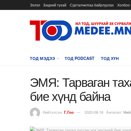
Эхлэл
Бидний тухай
Сурталчилгаа байрлуулах
Холбоо 
ТОД МЭДЭЭ
ТОД PODCAST
ТОД ХҮН
ЭМЯ: Тарваган таха
бие хүнд байна
Нийтэлсэн:
Г.Гоо
2020-08-18
Ангилал:
Ний