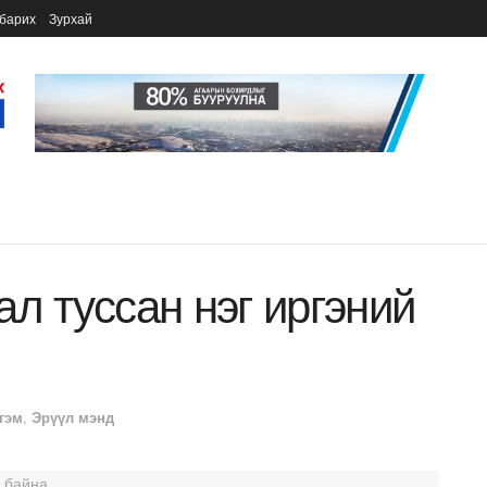
барих
Зурхай
л туссан нэг иргэний
гэм
,
Эрүүл мэнд