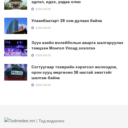
эдлэл, идээ, ундаа олно
2026-08-06
Улаанбаатарт 29 хэм дулаан байна
2026-08-06
Зүүн азийн волейболын аварга шалгаруулах
тэмцээн Монгол Улсад эхэллээ
2026-08-05
Согтуугаар тээврийн хэрэгсэл жолоодож,
орон сууц мөргөсөн 38 настай эмэгтэйг
шалгаж байна
2026-08-05