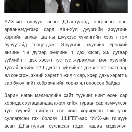
УИХ-ын гишүүн асан Д.Гантулгад өнгөрсөн оны
арваннэгдүгээр сард Хан-Уул дүүргийн эрүүгийн
хэргийн анхан шатны шүүхээс хүчингийн хэрэгт гэм
буруутайд тооцогдож, Эрүүгийн хуулийн ерөнхий
ангийн 1.9 дүгээр зүйлийн 1 дэх хэсэг, 2.8 дугаар
зүйлийн 1 дэх хэсэгт тус тус журамлан, мөн хуулийн
тусгай ангийн 12.1 дүгээр зүйлийн 1 дэх хэсэгт зааснаар
ял сонсгож, эхний хэрэгт 1 жил 4 сар, хоёр дахь хэрэгт 8
сар буюу нийт хоёр жилийн хорих ял оноосон байдаг.
Зарим нэгэн мэдээллийн сайт түүнийг нийт есөн сар
хоригдох хугацаандаа ажил хийж, гурван сар нэмүүлсэн
тул түүнийг нийтдээ нэг жил хоригдсон гэж үзэн
суллагдсан гэх боловч ШШГЕГ-аас ‘УИХ-ын гишүүн
асан Д.Гантулгыг сулласан гэдэг ташаа мэдээлэл’