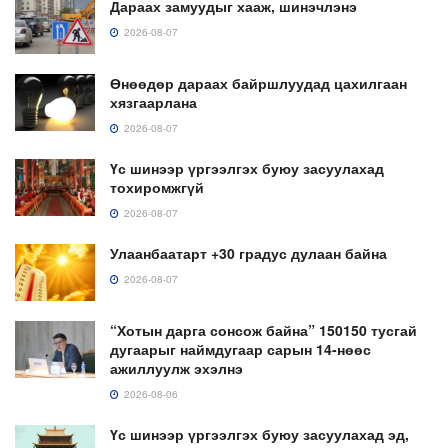
Дараах замуудыг хааж, шинэчлэнэ
2026-08-07
Өнөөдөр дараах байршлуудад цахилгаан
хязгаарлана
2026-08-07
Үс шинээр үргээлгэх буюу засуулахад
тохиромжгүй
2026-08-07
Улаанбаатарт +30 градус дулаан байна
2026-08-07
“Хотын дарга сонсож байна” 150150 тусгай
дугаарыг наймдугаар сарын 14-нөөс
ажиллуулж эхэлнэ
2026-08-06
Үс шинээр үргээлгэх буюу засуулахад эд,