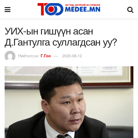
УИХ-ын гишүүн асан
Д.Гантулга суллагдсан уу?
Нийтэлсэн:
Г.Гоо
2020-08-12