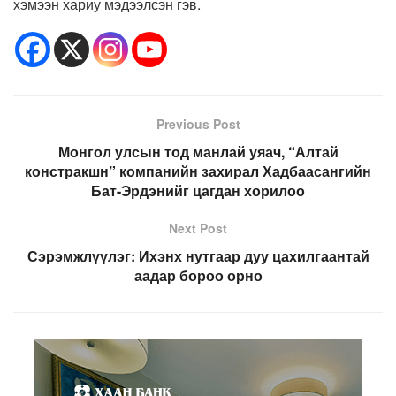
хэмээн хариу мэдээлсэн гэв.
Previous Post
Монгол улсын тод манлай уяач, “Алтай
констракшн” компанийн захирал Хадбаасангийн
Бат-Эрдэнийг цагдан хорилоо
Next Post
Сэрэмжлүүлэг: Ихэнх нутгаар дуу цахилгаантай
аадар бороо орно