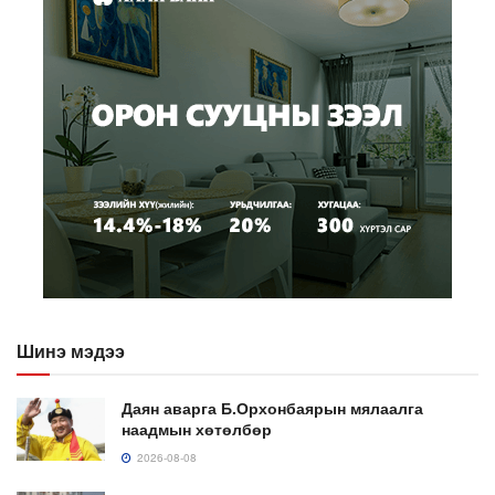
Шинэ мэдээ
Даян аварга Б.Орхонбаярын мялаалга
наадмын хөтөлбөр
2026-08-08