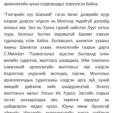
археологийн чухал олдворуудыг илрүүлсэн байна.
“Тэнгэрийн хүү Шаньюй” гэсэн бичиг дээврийн нүүр
вааран дээрээс олдсон нь Монголд төдийгүй дэлхийд
анхных юм. Энэ нь Хүннү гүрний нийслэл Луут хотын
туурь болохыг батлах хөдлөшгүй баримт хэмээн
судлаачид үзэж байна. Боловсрол, шинжлэх ухааны
яамны Шинжлэх ухаан, технологийн газрын дарга
С.Мөнхбат “Таамаглалыг эцэслэн батлахад олон
жилийн судалгаа, малтлага шаардана. Ийм томоохон
хэмжээний археологийн малтлагыг төр нэгдсэн
бодлогоор үндэсний экспедиц гаргаж, Монголын
археологичдын судалгааны нэгдсэн арга зүй, хүний
нөөцийг дайчилж хийх шаардлагатай. Энэхүү
малтлагын ажлыг Улсын Их Хурал, Засгийн газрын
зүгээс анхааралдаа авч, хөрөнгө зардлыг нь
шийдвэрлэх явдал чухал. Юуны өмнө Архангай
аймгийн Иргэдийн төлөөлөгчдийн хурал шийдвэр