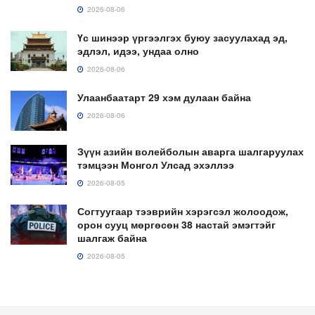
2026-08-06
Үс шинээр үргээлгэх буюу засуулахад эд,
эдлэл, идээ, ундаа олно
2026-08-06
Улаанбаатарт 29 хэм дулаан байна
2026-08-06
Зүүн азийн волейболын аварга шалгаруулах
тэмцээн Монгол Улсад эхэллээ
2026-08-05
Согтуугаар тээврийн хэрэгсэл жолоодож,
орон сууц мөргөсөн 38 настай эмэгтэйг
шалгаж байна
2026-08-05