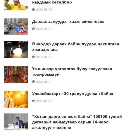
наадмын хөтөлбөр
2026-08-08
Дараах замуудыг хааж, шинэчлэнэ
2026-08-07
Өнөөдөр дараах байршлуудад цахилгаан
хязгаарлана
2026-08-07
Үс шинээр үргээлгэх буюу засуулахад
тохиромжгүй
2026-08-07
Улаанбаатарт +30 градус дулаан байна
2026-08-07
“Хотын дарга сонсож байна” 150150 тусгай
дугаарыг наймдугаар сарын 14-нөөс
ажиллуулж эхэлнэ