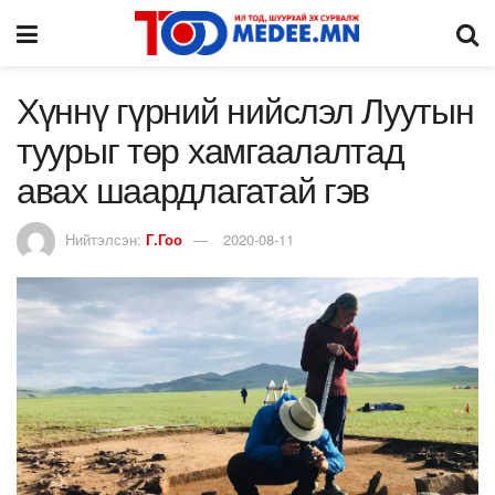
Хүннү гүрний нийслэл Луутын
туурыг төр хамгаалалтад
авах шаардлагатай гэв
Нийтэлсэн:
Г.Гоо
2020-08-11