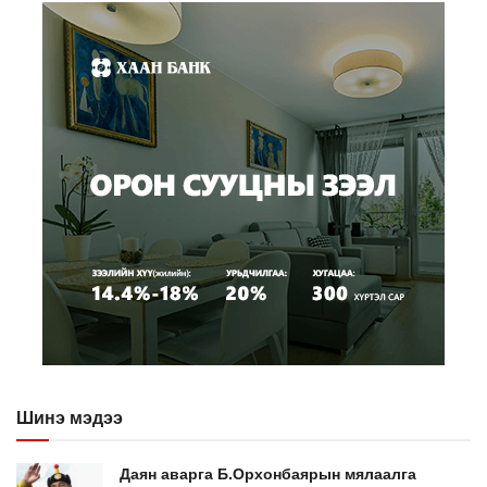
Шинэ мэдээ
Даян аварга Б.Орхонбаярын мялаалга