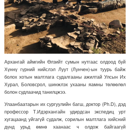
Архангай аймгийн Өлзийт сумын нутгаас олдоод буй
Хүннү гүрний нийслэл Луут (Лунчен)-ын туурь байж
болох хотын малтлага судалгааны ажилтай Улсын Их
Хурал, Боловсрол, шинжлэх ухааны яамны төлөөлөл
болон судлаачид танилцжээ.
Улаанбаатарын их сургуулийн багш, доктор (Ph.D), дэд
профессор Т.Идэрхангайн удирдсан экспедиц урт
хугацаанд уйгагүй судалж, сорилын малтлага хийсний
дүнд урьд өмнө хаанаас ч олдож байгаагүй