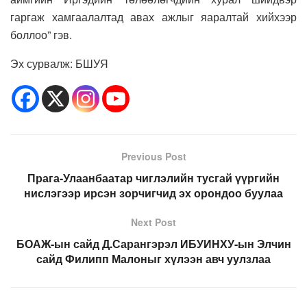
гаргаж хамгаалалтад авах ажлыг яаралтай хийхээр
боллоо” гэв.
Эх сурвалж: БШУЯ
Previous Post
Прага-Улаанбаатар чиглэлийн тусгай үүргийн
нислэгээр ирсэн зорчигчид эх орондоо буулаа
Next Post
БОАЖ-ын сайд Д.Сарангэрэл ИБУИНХУ-ын Элчин
сайд Филипп Малоныг хүлээн авч уулзлаа