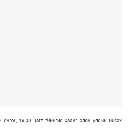
н онгоц 19:00 цагт “Чингис хаан“ олон улсын нисэх