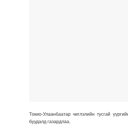
Токио-Улаанбаатар чиглэлийн тусгай үүргий
буудалд газардлаа.