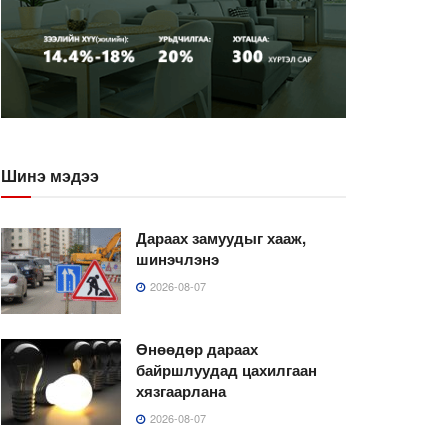
Шинэ мэдээ
Дараах замуудыг хааж,
шинэчлэнэ
2026-08-07
Өнөөдөр дараах
байршлуудад цахилгаан
хязгаарлана
2026-08-07