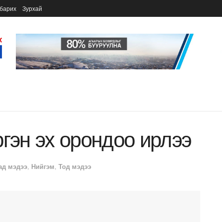
барих
Зурхай
ргэн эх орондоо ирлээ
ад мэдээ
,
Нийгэм
,
Тод мэдээ