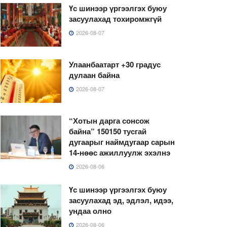
Үс шинээр үргээлгэх буюу
засуулахад тохиромжгүй
2026-08-07
Улаанбаатарт +30 градус
дулаан байна
2026-08-07
“Хотын дарга сонсож
байна” 150150 тусгай
дугаарыг наймдугаар сарын
14-нөөс ажиллуулж эхэлнэ
2026-08-06
Үс шинээр үргээлгэх буюу
засуулахад эд, эдлэл, идээ,
ундаа олно
2026-08-06