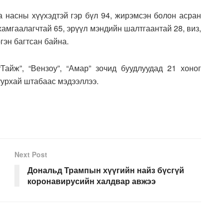
а насны хүүхэдтэй гэр бүл 94, жирэмсэн болон асран
хамгаалагчтай 65, эрүүл мэндийн шалтгаантай 28, виз,
гэн багтсан байна.
айж”, “Вензоу”, “Амар” зочид буудлуудад 21 хоног
уурхай штабаас мэдээллээ.
Next Post
Дональд Трампын хүүгийн найз бүсгүй
коронавирусийн халдвар авжээ