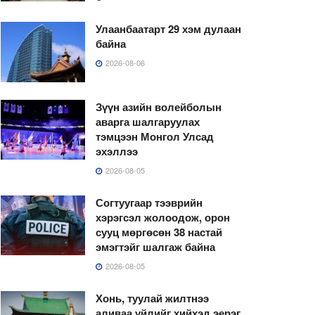
Улаанбаатарт 29 хэм дулаан
байна
2026-08-06
Зүүн азийн волейболын
аварга шалгаруулах
тэмцээн Монгол Улсад
эхэллээ
2026-08-05
Согтуугаар тээврийн
хэрэгсэл жолоодож, орон
сууц мөргөсөн 38 настай
эмэгтэйг шалгаж байна
2026-08-05
Хонь, туулай жилтнээ
аливаа үйлийг хийхэд эерэг