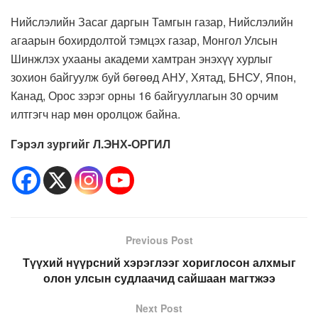
Нийслэлийн Засаг даргын Тамгын газар, Нийслэлийн
агаарын бохирдолтой тэмцэх газар, Монгол Улсын
Шинжлэх ухааны академи хамтран энэхүү хурлыг
зохион байгуулж буй бөгөөд АНУ, Хятад, БНСУ, Япон,
Канад, Орос зэрэг орны 16 байгууллагын 30 орчим
илтгэгч нар мөн оролцож байна.
Гэрэл зургийг Л.ЭНХ-ОРГИЛ
Previous Post
Түүхий нүүрсний хэрэглээг хориглосон алхмыг
олон улсын судлаачид сайшаан магтжээ
Next Post