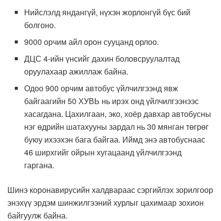
Нийслэлд яндангүй, нүхэн жорлонгүй бүс бий
болгоно.
9000 орчим айл орон сууцанд орлоо.
ДЦС 4-ийн үнсийг дахин боловсруулалтад
оруулахаар ажиллаж байна.
Одоо 900 орчим автобус үйлчилгээнд явж
байгаагийн 50 ХУВЬ нь ирэх онд үйлчилгээнээс
хасагдана. Цахилгаан, эко, хоёр давхар автобусны
нэг өдрийн шатахууны зардал нь 30 мянган төгрөг
буюу ихээхэн бага байгаа. Иймд энэ автобуснаас
46 ширхгийг ойрын хугацаанд үйлчилгээнд
гаргана.
Шинэ коронавирусийн халдвараас сэргийлэх зорилгоор
энэхүү эрдэм шинжилгээний хурлыг цахимаар зохион
байгуулж байна.