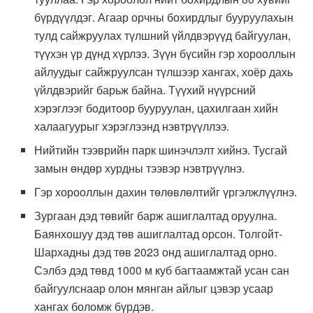
бүрдүүлдэг. Агаар орчны бохирдлыг бууруулахын
тулд сайжруулах түлшний үйлдвэрүүд байгуулан,
түүхэн үр дүнд хүрлээ. Зүүн бүсийн гэр хорооллын
айлуудыг сайжруулсан түлшээр хангах, хоёр дахь
үйлдвэрийг барьж байна. Түүхий нүүрсний
хэрэглээг бодитоор бууруулан, цахилгаан хийн
халаагуурыг хэрэглээнд нэвтрүүллээ.
Нийтийн тээврийн парк шинэчлэлт хийнэ. Тусгай
замын өндөр хурдны тээвэр нэвтрүүлнэ.
Гэр хорооллын дахин төлөвлөлтийг үргэлжлүүлнэ.
Зургаан дэд төвийг барж ашиглалтад оруулна.
Баянхошуу дэд төв ашиглалтад орсон. Толгойт-
Шархадны дэд төв 2023 онд ашиглалтад орно.
Сэлбэ дэд төвд 1000 м куб багтаамжтай усан сан
байгуулснаар олон мянган айлыг цэвэр усаар
хангах боломж бүрдэв.