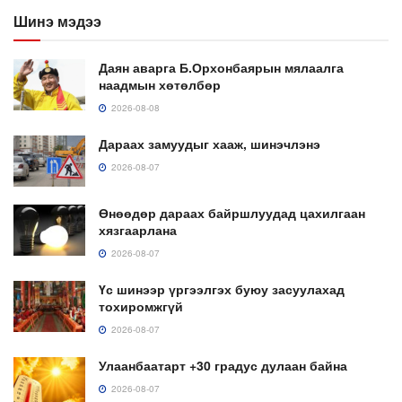
Шинэ мэдээ
Даян аварга Б.Орхонбаярын мялаалга
наадмын хөтөлбөр
2026-08-08
Дараах замуудыг хааж, шинэчлэнэ
2026-08-07
Өнөөдөр дараах байршлуудад цахилгаан
хязгаарлана
2026-08-07
Үс шинээр үргээлгэх буюу засуулахад
тохиромжгүй
2026-08-07
Улаанбаатарт +30 градус дулаан байна
2026-08-07