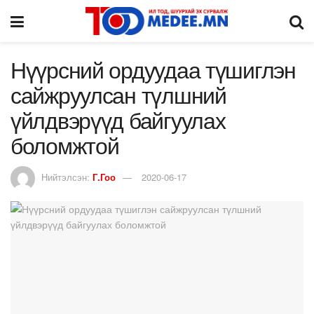
Нүүрсний ордуудаа түшиглэн
сайжруулсан түлшний
үйлдвэрүүд байгуулах
боломжтой
Нийтэлсэн:
Г.Гоо
2020-06-17