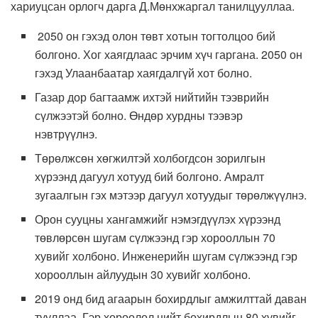
хариуцсан орлогч дарга Д.Мөнхжаргал танилцууллаа.
2050 он гэхэд олон төвт хотын тогтолцоо бий
болгоно. Хог хаягдлаас эрчим хүч гаргана. 2050 он
гэхэд Улаанбаатар хаягдалгүй хот болно.
Газар дор багтаамж ихтэй нийтийн тээврийн
сүлжээтэй болно. Өндөр хурдны тээвэр
нэвтрүүлнэ.
Төрөлжсөн хөгжилтэй холбогдсон зорилгын
хүрээнд дагуул хотууд бий болгоно. Амралт
зугаалгын гэх мэтээр дагуул хотуудыг төрөлжүүлнэ.
Орон сууцны хангамжийг нэмэгдүүлэх хүрээнд
төвлөрсөн шугам сүлжээнд гэр хорооллын 70
хувийг холбоно. Инженерийн шугам сүлжээнд гэр
хорооллын айлуудын 30 хувийг холбоно.
2019 онд бид агаарын бохирдлыг амжилттай даван
тууллаа. Гэр хороолол нийт бохирдлын 80 хувийг