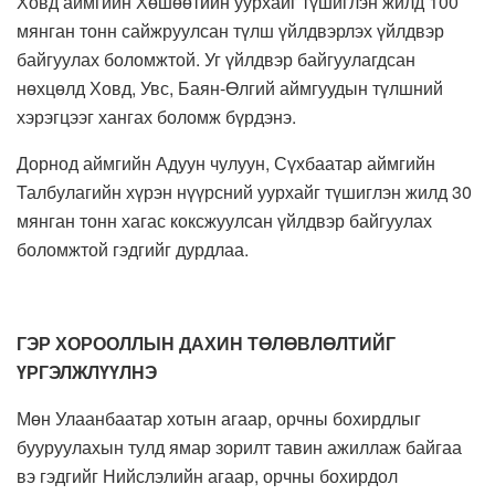
Ховд аймгийн Хөшөөтийн уурхайг түшиглэн жилд 100
мянган тонн сайжруулсан түлш үйлдвэрлэх үйлдвэр
байгуулах боломжтой. Уг үйлдвэр байгуулагдсан
нөхцөлд Ховд, Увс, Баян-Өлгий аймгуудын түлшний
хэрэгцээг хангах боломж бүрдэнэ.
Дорнод аймгийн Адуун чулуун, Сүхбаатар аймгийн
Талбулагийн хүрэн нүүрсний уурхайг түшиглэн жилд 30
мянган тонн хагас коксжуулсан үйлдвэр байгуулах
боломжтой гэдгийг дурдлаа.
ГЭР ХОРООЛЛЫН ДАХИН ТӨЛӨВЛӨЛТИЙГ
ҮРГЭЛЖЛҮҮЛНЭ
Мөн Улаанбаатар хотын агаар, орчны бохирдлыг
бууруулахын тулд ямар зорилт тавин ажиллаж байгаа
вэ гэдгийг Нийслэлийн агаар, орчны бохирдол