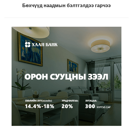
Бөхчүүд наадмын бэлтгэлдээ гарчээ