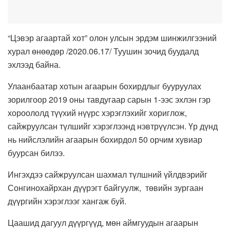
“Цэвэр агаартай хот” олон улсын эрдэм шинжилгээний
хурал өнөөдөр /2020.06.17/ Туушин зочид буудалд
эхлээд байна.
Улаанбаатар хотын агаарын бохирдлыг бууруулах
зорилгоор 2019 оны тавдугаар сарын 1-ээс эхлэн гэр
хороололд түүхий нүүрс хэрэглэхийг хориглож,
сайжруулсан түлшийг хэрэглээнд нэвтрүүлсэн. Үр дүнд
нь нийслэлийн агаарын бохирдол 50 орчим хувиар
буурсан билээ.
Ингэхдээ сайжруулсан шахмал түлшний үйлдвэрийг
Сонгинохайрхан дүүрэгт байгуулж, төвийн зургаан
дүүргийн хэрэглээг хангаж буй.
Цаашид дагуул дүүргүүд, мөн аймгуудын агаарын