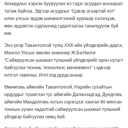
бохирдлыг хэрхэн бууруулах вэ гэдэг асуудал анхаарал
татаж байгаа. Эдгээр асуудлыг “Цэвэр агаартай хот”
олон улсын эрдэм шинжилгээний хурлаар хэлэлцэж,
мөн эрдэмтэн судлаачид судалгаагаа танилцуулж буй
юм.
Энэ үеэр Тавантолгой түлш ХХК-ийн үйлдвэрийн дарга,
Монгол Улсын зөвлөх инженер Ж:Батбилэг
“Сайжруулсан шахмал түлшний үйлдвэрийг орон нутагт
байгуулах техник, технологи, менежмент” сэдвээр
илтгэл тавилаа. Илтгэлд дурдсанаар:
Өмнөговь аймгийн Тавантолгой, Нарийн сухайтын
ордуудыг түшиглэн тус аймгийн Даланзадгад, Дундговь
аймгийн Мандалговь хотын хэрэгцээг хангах 90 мянган
тоннын хүчин чадалтай сайжруулсан шахмал түлшний
үйлдвэр байгуулах нөөц бий.