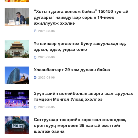
“Хотын дарга сонсож байна” 150150 тусгай
дугаарыг наймдугаар сарын 14-нөөс
ажиллуулж эхэлнэ
2026-08-06
Үс шинээр үргээлгэх буюу засуулахад эд,
эдлэл, идээ, ундаа олно
2026-08-06
Улаанбаатарт 29 хэм дулаан байна
2026-08-06
Зүүн азийн волейболын аварга шалгаруулах
тэмцээн Монгол Улсад эхэллээ
2026-08-05
Согтуугаар тээврийн хэрэгсэл жолоодож,
орон сууц мөргөсөн 38 настай эмэгтэйг
шалгаж байна