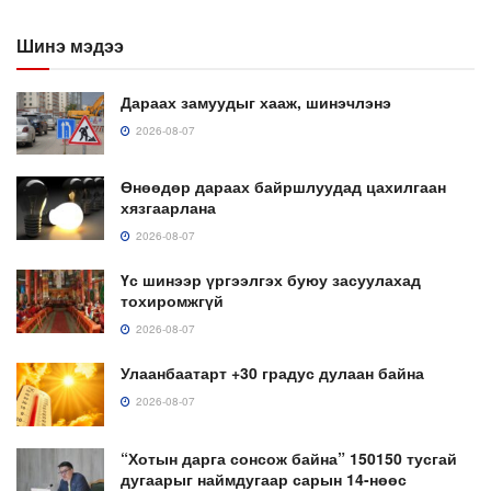
Шинэ мэдээ
Дараах замуудыг хааж, шинэчлэнэ
2026-08-07
Өнөөдөр дараах байршлуудад цахилгаан
хязгаарлана
2026-08-07
Үс шинээр үргээлгэх буюу засуулахад
тохиромжгүй
2026-08-07
Улаанбаатарт +30 градус дулаан байна
2026-08-07
“Хотын дарга сонсож байна” 150150 тусгай
дугаарыг наймдугаар сарын 14-нөөс