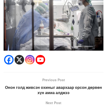
Previous Post
Онон голд живсэн охиныг авархаар орсон дөрвөн
хүн амиа алджээ
Next Post