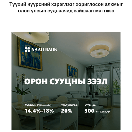
Түүхий нүүрсний хэрэглээг хориглосон алхмыг
олон улсын судлаачид сайшаан магтжээ