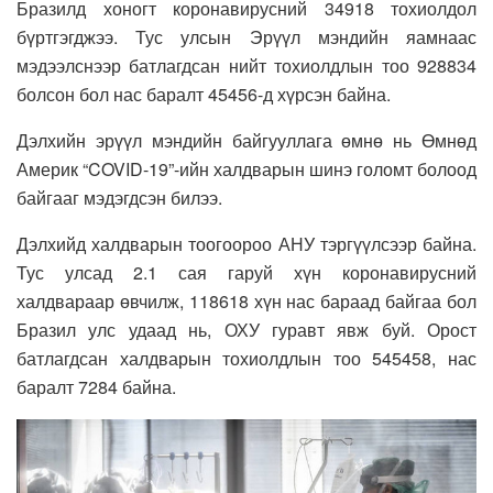
Бразилд хоногт коронавирусний 34918 тохиолдол
бүртгэгджээ. Тус улсын Эрүүл мэндийн яамнаас
мэдээлснээр батлагдсан нийт тохиолдлын тоо 928834
болсон бол нас баралт 45456-д хүрсэн байна.
Дэлхийн эрүүл мэндийн байгууллага өмнө нь Өмнөд
Америк “COVID-19”-ийн халдварын шинэ голомт болоод
байгааг мэдэгдсэн билээ.
Дэлхийд халдварын тоогоороо АНУ тэргүүлсээр байна.
Тус улсад 2.1 сая гаруй хүн коронавирусний
халдвараар өвчилж, 118618 хүн нас бараад байгаа бол
Бразил улс удаад нь, ОХУ гуравт явж буй. Орост
батлагдсан халдварын тохиолдлын тоо 545458, нас
баралт 7284 байна.