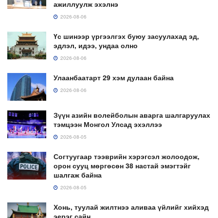
ажиллуулж эхэлнэ
2026-08-06
Үс шинээр үргээлгэх буюу засуулахад эд,
эдлэл, идээ, ундаа олно
2026-08-06
Улаанбаатарт 29 хэм дулаан байна
2026-08-06
Зүүн азийн волейболын аварга шалгаруулах
тэмцээн Монгол Улсад эхэллээ
2026-08-05
Согтуугаар тээврийн хэрэгсэл жолоодож,
орон сууц мөргөсөн 38 настай эмэгтэйг
шалгаж байна
2026-08-05
Хонь, туулай жилтнээ аливаа үйлийг хийхэд
эерэг сайн