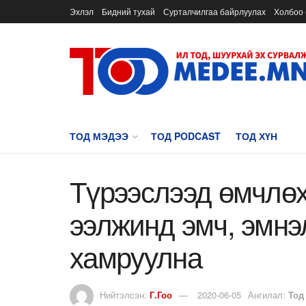
Эхлэл
Бидний тухай
Сурталчилгаа байрлуулах
Холбоо 
ТОД МЭДЭЭ
ТОД PODCAST
ТОД ХҮН
Түрээслээд өмчлөх
ээлжинд эмч, эмнэ
хамруулна
Нийтэлсэн:
Г.Гоо
2020-06-05
Ангилал:
Тод