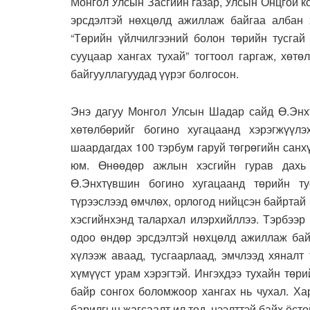
Монгол Улсын Засгийн газар, Улсын Онцгой 
эрсдэлтэй нөхцөлд ажиллаж байгаа албан 
“Төрийн үйлчилгээний болон төрийн тусгай
сууцаар хангах тухай” тогтоол гаргаж, хөт
байгууллагуудад үүрэг болгосон.
Энэ дагуу Монгол Улсын Шадар сайд Ө.Энхт
хөтөлбөрийг богино хугацаанд хэрэгжүүлэ
шаардагдах 100 тэрбум гаруй төгрөгийн санх
юм. Өнөөдөр ажлын хэсгийн гурав дахь
Ө.Энхтүвшин богино хугацаанд төрийн ту
түрээслээд өмчлөх, орлогод нийцсэн байртай
хэсгийнхэнд талархал илэрхийллээ. Тэрбээр
одоо өндөр эрсдэлтэй нөхцөлд ажиллаж бай
хүлээж аваад, тусгаарлаад, эмчлээд хяналт
хүмүүст урам хэрэгтэй. Ингэхдээ тухайн төр
байр сонгох боломжоор хангах нь чухал. Ха
барилгын жагсаалт ил тод, нээлттэй байх ёстой