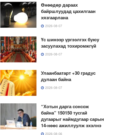
Өнөөдөр дараах
байршлуудад цахилгаан
хязгаарлана
2026-08-07
Үс шинээр үргээлгэх буюу
засуулахад тохиромжгүй
2026-08-07
Улаанбаатарт +30 градус
дулаан байна
2026-08-07
“Хотын дарга сонсож
байна” 150150 тусгай
дугаарыг наймдугаар сарын
14-нөөс ажиллуулж эхэлнэ
2026-08-06