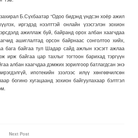
 захирал Б.Сүхбаатар “Одоо бидэнд үндсэн хоёр ажил
үүлэх, иргэдэд нээлттэй онлайн үзэсгэлэн зохион
эрсдэлд ажиллаж буй, байранд орох албан хаагчдаа
аагчид ашиглалтад орсон байрнаас сонголтоо хийх,
аа бага байгаа тул Шадар сайд ажлын хэсэгт ажлаа
орж ирж байгаа цар тахлыг тогтоон барихад тэргүүн
йгаа албан хаагчдаа дэмжих зорилгоор батлагдсан энэ
ирэгдэлгүй, ипотекийн зээлээс илүү хөнгөвчилсөн
аар богино хугацаанд зохион байгуулахаар бэлтгэл
юм.
Next Post