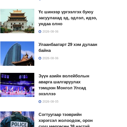
Үс шинээр үргээлгэх буюу
засуулахад эд, эдлэл, идээ,
ундаа олно
2026-08-06
Улаанбаатарт 29 хэм дулаан
байна
2026-08-06
Зүүн азийн волейболын
аварга шалгаруулах
тэмцээн Монгол Улсад
эхэллээ
2026-08-05
Согтуугаар тээврийн
хэрэгсэл жолоодож, орон
сууц мөргөсөн 38 настай