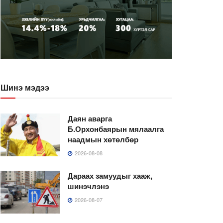
Шинэ мэдээ
Даян аварга
Б.Орхонбаярын мялаалга
наадмын хөтөлбөр
2026-08-08
Дараах замуудыг хааж,
шинэчлэнэ
2026-08-07