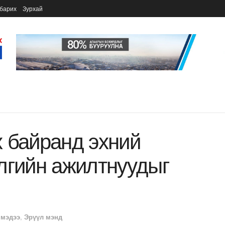
барих
Зурхай
 байранд эхний
лгийн ажилтнуудыг
 мэдээ
,
Эрүүл мэнд