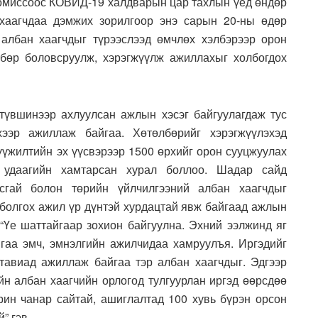
комиссоос КОВИД-19 халдварын цар тахлын үед өндөр
хаагчдаа дэмжих зорилгоор энэ сарын 20-ны өдөр
 албан хаагчдыг түрээслээд өмчлөх хэлбэрээр орон
өлбөр боловсруулж, хэрэгжүүлж ажиллахыг холбогдох
үвшинээр ахлуулсан ажлын хэсэг байгуулагдаж тус
хээр ажиллаж байгаа. Хөтөлбөрийг хэрэгжүүлэхэд
үүжилтийн эх үүсвэрээр 1500 өрхийг орон сууцжуулах
 удаагийн хамтарсан хурал боллоо. Шадар сайд
сгай болон төрийн үйлчилгээний албан хаагчдыг
 болгох ажил үр дүнтэй хурдацтай явж байгаад ажлын
 “Үе шаттайгаар зохион байгуулна. Эхний ээлжинд яг
гаа эмч, эмнэлгийн ажилчидаа хамруулъя. Иргэдийг
 тавиад ажиллаж байгаа тэр албан хаагчдыг. Эдгээр
ийн албан хаагчийн орлогод тулгуурлан иргэд өөрсдөө
рин чанар сайтай, ашиглалтад 100 хувь бүрэн орсон
” гэв.