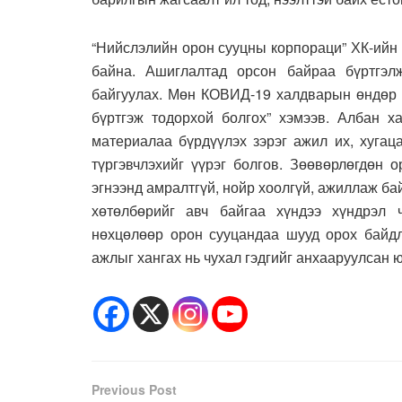
“Нийслэлийн орон сууцны корпораци” ХК-ийн
байна. Ашиглалтад орсон байраа бүртгэлж
байгуулах. Мөн КОВИД-19 халдварын өндөр 
бүртгэж тодорхой болгох” хэмээв. Албан х
материалаа бүрдүүлэх зэрэг ажил их, хугац
түргэвчлэхийг үүрэг болгов. Зөөвөрлөгдөн 
эгнээнд амралтгүй, нойр хоолгүй, ажиллаж ба
хөтөлбөрийг авч байгаа хүндээ хүндрэл ч
нөхцөлөөр орон сууцандаа шууд орох байдл
ажлыг хангах нь чухал гэдгийг анхааруулсан 
Previous Post