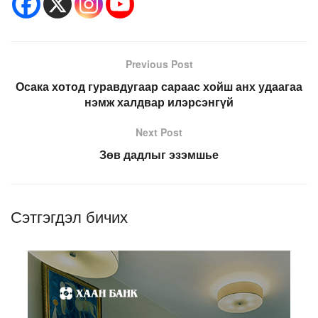
Previous Post
Осака хотод гуравдугаар сараас хойш анх удаагаа
нэмж халдвар илэрсэнгүй
Next Post
Зөв дадлыг эзэмшье
Сэтгэгдэл бичих