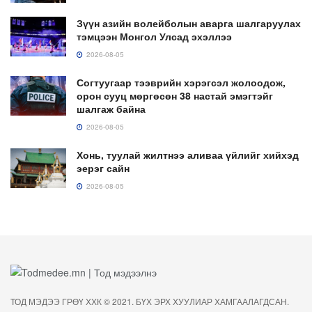
Зүүн азийн волейболын аварга шалгаруулах
тэмцээн Монгол Улсад эхэллээ
2026-08-05
Согтуугаар тээврийн хэрэгсэл жолоодож,
орон сууц мөргөсөн 38 настай эмэгтэйг
шалгаж байна
2026-08-05
Хонь, туулай жилтнээ аливаа үйлийг хийхэд
эерэг сайн
2026-08-05
ТОД МЭДЭЭ ГРӨҮ ХХК © 2021. БҮХ ЭРХ ХУУЛИАР ХАМГААЛАГДСАН.