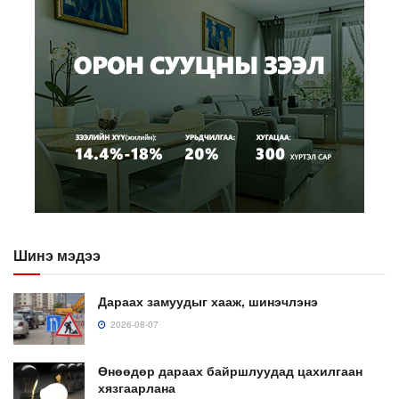
Шинэ мэдээ
Дараах замуудыг хааж, шинэчлэнэ
2026-08-07
Өнөөдөр дараах байршлуудад цахилгаан
хязгаарлана