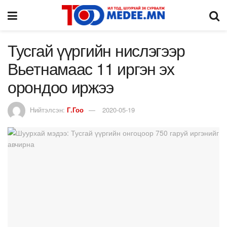
Тусгай үүргийн нислэгээр
Вьетнамаас 11 иргэн эх
орондоо иржээ
Нийтэлсэн:
Г.Гоо
2020-05-19