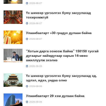
2026-08-07
Үс шинээр үргээлгэх буюу засуулахад
тохиромжгүй
2026-08-07
Улаанбаатарт +30 градус дулаан байна
2026-08-07
“Хотын дарга сонсож байна” 150150 тусгай
дугаарыг наймдугаар сарын 14-нөөс
ажиллуулж эхэлнэ
2026-08-06
Үс шинээр үргээлгэх буюу засуулахад эд,
эдлэл, идээ, ундаа олно
2026-08-06
Улаанбаатарт 29 хэм дулаан байна
2026-08-06