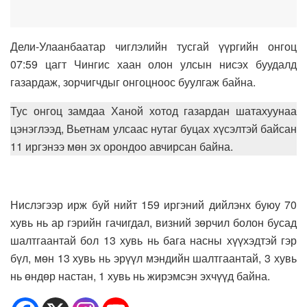
Дели-Улаанбаатар чиглэлийн тусгай үүргийн онгоц
07:59 цагт Чингис хаан олон улсын нисэх буудалд
газардаж, зорчигчдыг онгоцноос буулгаж байна.
Тус онгоц замдаа Ханой хотод газардан шатахуунаа
цэнэглээд, Вьетнам улсаас нутаг буцах хүсэлтэй байсан
11 иргэнээ мөн эх орондоо авчирсан байна.
Нислэгээр ирж буй нийт 159 иргэний дийлэнх буюу 70
хувь нь ар гэрийн гачигдал, визний зөрчил болон бусад
шалтгаантай бол 13 хувь нь бага насны хүүхэдтэй гэр
бүл, мөн 13 хувь нь эрүүл мэндийн шалтгаантай, 3 хувь
нь өндөр настан, 1 хувь нь жирэмсэн эхчүүд байна.