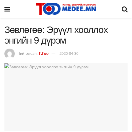
Зөвлөгөө: Эрүүл хооллох
энгийн 9 дүрэм
Нийтэлсэн:
Г.Гоо
2020-04-30