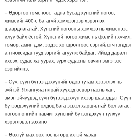
– Өдөртөө төмснөөс гадна бусад хүнсний ногоо,
жимсийг 400-с багагүй хэмжээгээр хэрэглэх
шаардлагатай. Хүнсний ногооны хэмжээ нь жимснээс
илүү байх ёстой. Хүнсний ногоо жимс нь фолийн хүчил,
төмөр, амин дэм, эрдэс хөгшрөлтөөс сэргийлэгч гэгддэг
антиоксидантууд зэргийг агуулж байдаг. Иймд даралт
ихсэх, судас хатуурах, зүрх судасны өвчин эмгэгээс
сэргийлнэ.
– Сүү, сүүн бүтээгдэхүүнийг өдөр тутам хэрэглэх нь
зүйтэй. Ялангуяа нярай хүүхэд өсвөр насныхан,
эмэгтэйчүүдэд сүүн бүтээгдэхүүн ихээр шаарддаг. Сүүн
бүтээгдэхүүний олдоц бага эсвэл харшилтай бол загас,
ногоон өнгийн навчит хүнсний бүтээгдэхүүн түлхүү
хэрэглэвэл зохино
– Өөхгүй мах өөх тосны орц ихтэй махан