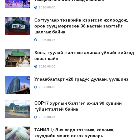
2026-08-05
Согтуугаар тээврийн хэрэгсэл жолоодож,
орон сууц мөргөсөн 38 настай эмэгтэйг
шалгаж байна
2026-08-05
Хонь, туулай жилтнээ аливаа үйлийг хийхэд
эерэг сайн
2026-08-05
Улаанбаатарт +28 градус дулаан, үүлшинэ
2026-08-05
COP17 хурлын бэлтгэл ажил 90 хувийн
гүйцэтгэлтэй байна
2026-08-04
ТАНИЛЦ: Энэ сард тэтгэмж, халамж,
хүүхдийн мөнгө олгох хуваарь