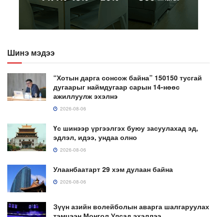
Шинэ мэдээ
“Хотын дарга сонсож байна” 150150 тусгай
дугаарыг наймдугаар сарын 14-нөөс
ажиллуулж эхэлнэ
2026-08-06
Үс шинээр үргээлгэх буюу засуулахад эд,
эдлэл, идээ, ундаа олно
2026-08-06
Улаанбаатарт 29 хэм дулаан байна
2026-08-06
Зүүн азийн волейболын аварга шалгаруулах
тэмцээн Монгол Улсад эхэллээ