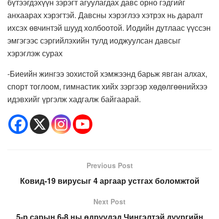
бүтээгдэхүүн зэрэгт агуулагдах давс орно гэдгийг
анхаарах хэрэгтэй. Давсны хэрэглээ хэтрэх нь даралт
ихсэх өвчинтэй шууд холбоотой. Иодийн дутлаас үүссэн
эмгэгээс сэргийлэхийн тулд иоджуулсан давсыг
хэрэглэж сурах
-Биеийн жингээ зохистой хэмжээнд барьж явган алхах,
спорт тоглоом, гимнастик хийх зэргээр хөдөлгөөнийхээ
идэвхийг үргэлж хадгалж байгаарай.
Previous Post
Ковид-19 вирусыг 4 аргаар устгах боломжтой
Next Post
5-р сарын 6-8 ны өдрүүдэд Чингэлтэй дүүргийн