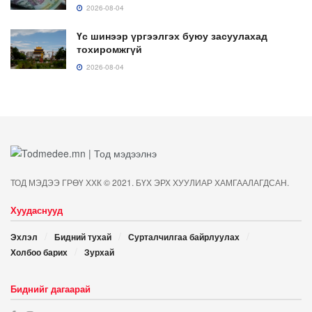
2026-08-04
Үс шинээр үргээлгэх буюу засуулахад
тохиромжгүй
2026-08-04
ТОД МЭДЭЭ ГРӨҮ ХХК © 2021. БҮХ ЭРХ ХУУЛИАР ХАМГААЛАГДСАН.
Хуудаснууд
Эхлэл
Бидний тухай
Сурталчилгаа байрлуулах
Холбоо барих
Зурхай
Биднийг дагаарай