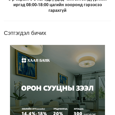
иргэд 08:00-18:00 цагийн хооронд гэрээсээ
гарахгүй
Сэтгэгдэл бичих