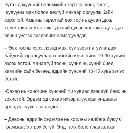
бүтээгдэхүүнийг боломжийн хэрээр шош, загас,
шувууны мах болон өөхгүй махаар орлуулж байх
хэрэгтэй. Амьтны гаралтай өөх тос нь цусан дахь
холестриныг ихэсгэж зүрхний цусан хангамж дутагдах
өвчин үүсгэх эрсдэлийг нэмэгдүүлдэг.
– Өөх тосны хэрэглээнд мах, сүү зэрэгт агуулагдаж
байдгийг оролцуулан хоногийн илчлэгийн 10-30 хувийг
эзлэх ёстой. Ханаагүй тосны хүчил нь хүний биед
хамгийн сайн бөгөөд өдрийн хүнсний 10-15 хувь эзлэх
ёстой.
-Сахар нь хоногийн хүнсний 10 хувиас дээшгүй байх нь
зохистой. Эрдэмтэд сахар ихээр агуулсан ундааны
оронд ус уухыг зөвлөдөг.
– Давсны өдрийн хэрэглээ нь хоолны халбага буюу 6
граммаас хэтрэх ёсгүй. Энд талх болон лаазалсан