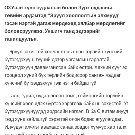
ОХУ-ын хүнс судлалын болон Зүрх судасны
төвийн эрдэмтэд “Эрүүл хооллолтын алхмууд’’
гэсэн нэртэй дагаж мөрдөхөд хялбар мөрдлөгийг
боловсруулжээ. Уншигч танд эдгээрийг
танилцуулъя.
– Эрүүл зохистой хооллолт нь олон төрлийн хүнсний
бүтээгдэхүүн, түүний дотор ургамлын гаралтай
бүтээгдэхүүн давамгайлсан байх ёстой. Хөхний сүүг эс
тооцвол хүний бүх төрлийн бодисоор хангаж чаддаг
хүнсний бүтээгдэхүүн гэж нэг ч байдаггүй.
– Талх, гурил, будаа болон төмс, гоймонгийн төрлийн
хүнсийг хоол идэх бүртээ хэрэглэж байх нь зохистой. Уг
бүтээгдэхүүнүүдэд эрдэсийн нэгдэл, В ба С витаминууд
гээд хүнд зайлшгүй хэрэгтэй олон бодис агуулагддаг.
Илүүдэл илчлэг авахаас санаа зовдог хүмүүс хар талх,
хэвэгний талх зэргийг идэх хэрэгтэй.