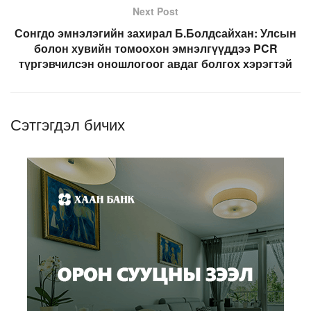
Next Post
Сонгдо эмнэлэгийн захирал Б.Болдсайхан: Улсын
болон хувийн томоохон эмнэлгүүддээ PCR
түргэвчилсэн оношлогоог авдаг болгох хэрэгтэй
Сэтгэгдэл бичих