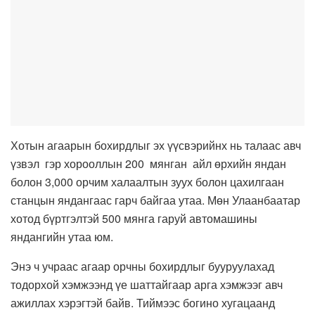
Хотын агаарын бохирдлыг эх үүсвэрийнх нь талаас авч
үзвэл гэр хорооллын 200 мянган айл өрхийн яндан
болон 3,000 орчим халаалтын зуух болон цахилгаан
станцын яндангаас гарч байгаа утаа. Мөн Улаанбаатар
хотод бүртгэлтэй 500 мянга гаруй автомашины
яндангийн утаа юм.
Энэ ч учраас агаар орчны бохирдлыг бууруулахад
тодорхой хэмжээнд үе шаттайгаар арга хэмжээг авч
ажиллах хэрэгтэй байв. Тиймээс богино хугацаанд