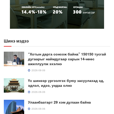
Шинэ мэдээ
“Хотын дарга сонсож байна” 150150 тусгай
дугаарыг наймдугаар сарын 14-нөөс
ажиллуулж эхэлнэ
2026-08-06
Үс шинээр үргээлгэх буюу засуулахад эд,
эдлэл, идээ, ундаа олно
2026-08-06
Улаанбаатарт 29 хэм дулаан байна
2026-08-06