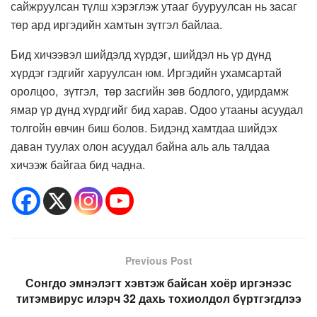
сайжруулсан түлш хэрэглэж утааг бууруулсан нь засаг
төр ард иргэдийн хамтын зүтгэл байлаа.
Бид хичээвэл шийдэлд хүрдэг, шийдэл нь үр дүнд
хүрдэг гэдгийг харуулсан юм. Иргэдийн ухамсартай
оролцоо, зүтгэл, төр засгийн зөв бодлого, удирдамж
ямар үр дүнд хүрдгийг бид харав. Одоо утааны асуудал
толгойн өвчин биш болов. Бидэнд хамтдаа шийдэх
даван туулах олон асуудал байна аль аль талдаа
хичээж байгаа бид чадна.
Previous Post
Сонгдо эмнэлэгт хэвтэж байсан хоёр иргэнээс
титэмвирус илэрч 32 дахь тохиолдол бүртгэгдлээ