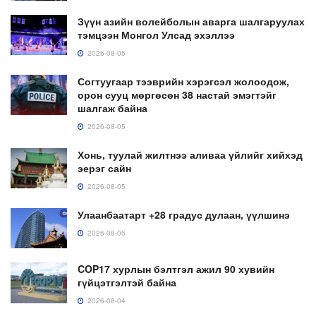
Зүүн азийн волейболын аварга шалгаруулах
тэмцээн Монгол Улсад эхэллээ
2026-08-05
Согтуугаар тээврийн хэрэгсэл жолоодож,
орон сууц мөргөсөн 38 настай эмэгтэйг
шалгаж байна
2026-08-05
Хонь, туулай жилтнээ аливаа үйлийг хийхэд
эерэг сайн
2026-08-05
Улаанбаатарт +28 градус дулаан, үүлшинэ
2026-08-05
COP17 хурлын бэлтгэл ажил 90 хувийн
гүйцэтгэлтэй байна
2026-08-04