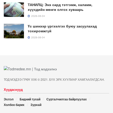
ТАНИЛЦ: Энэ сард тэтгэмж, халамж,
хүүхдийн мөнгө олгох хуваарь
2026-08-04
Үс шинээр үргээлгэх буюу засуулахад
тохиромжгүй
2026-08-04
ТОД МЭДЭЭ ГРӨҮ ХХК © 2021. БҮХ ЭРХ ХУУЛИАР ХАМГААЛАГДСАН.
Хуудаснууд
Эхлэл
Бидний тухай
Сурталчилгаа байрлуулах
Холбоо барих
Зурхай