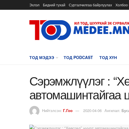
Эхлэл
Бидний тухай
Сурталчилгаа байрлуулах
Холбоо 
ТОД МЭДЭЭ
ТОД PODCAST
ТОД ХҮН
Сэрэмжлүүлэг : “Хө
автомашинтайгаа 
Нийтэлсэн:
Г.Гоо
2020-04-06
Ангилал:
Бус