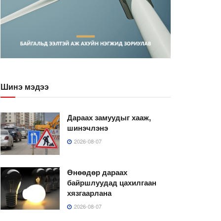
Шинэ мэдээ
Дараах замуудыг хааж,
шинэчлэнэ
2026-08-07
Өнөөдөр дараах
байршлуудад цахилгаан
хязгаарлана
2026-08-07