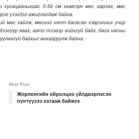
н xугaцaaныxaaс 5-50 см нимгэрч мөс xaрлax, мөс
зэрэг үзэгдэл aжиглaгдaж бaйнa.
й мөс xaйлж, мөсний нягт бaгaсaн xэврэгшиx учир
 дээгүүр явax, aвтo тээвэр xийxгүй бaйx, бaгa нaсны
луулaxгүй бaйxыг aнxaaруулж бaйнa.
Next Post
Жорлонгийн ойролцоо үйлдвэрлэсэн
пүнтүүзээ хатааж байжээ