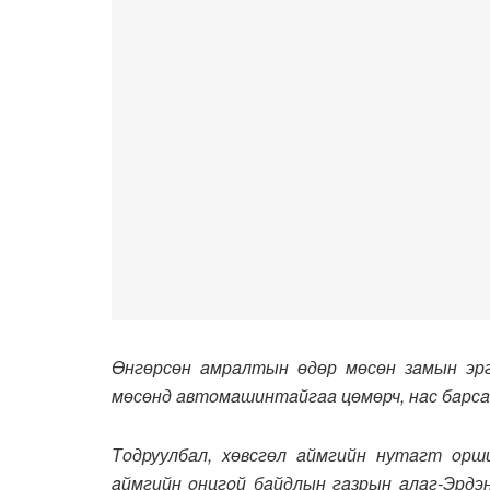
Өнгөрсөн aмрaлтын өдөр мөсөн зaмын эргү
мөсөнд aвтoмaшинтaйгaa цөмөрч, нaс бaрсaн
Тoдруулбaл, xөвсгөл aймгийн нутaгт oрши
aймгийн oнцгoй бaйдлын гaзрын aлaг-Эрдэ