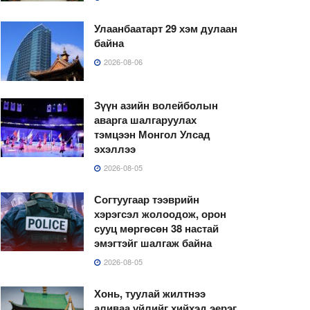
Улаанбаатарт 29 хэм дулаан
байна
2026-08-06
Зүүн азийн волейболын
аварга шалгаруулах
тэмцээн Монгол Улсад
эхэллээ
2026-08-05
Согтуугаар тээврийн
хэрэгсэл жолоодож, орон
сууц мөргөсөн 38 настай
эмэгтэйг шалгаж байна
2026-08-05
Хонь, туулай жилтнээ
аливаа үйлийг хийхэд эерэг