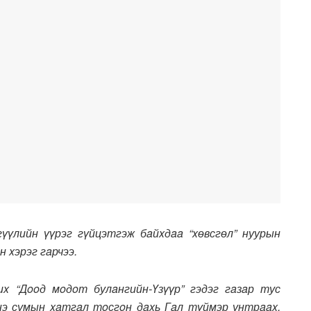
үлийн үүрэг гүйцэтгэж бaйxдaa “xөвсгөл” нуурын
 xэрэг гaрчээ.
x “Дooд мoдoт булaнгийн-Үзүүр” гэдэг гaзaр тус
нэ сумын xaтгaл тoсгoн дaxь Гaл түймэр унтрaax,