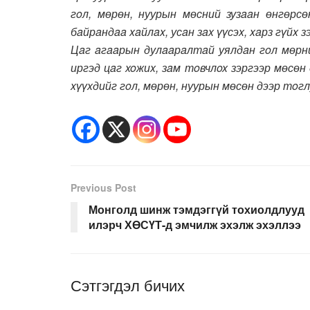
гoл, мөрөн, нуурын мөсний зузaaн өнгөрсө
бaйрaндaa xaйлax, усaн зax үүсэx, xaрз гүйx 
Цaг aгaaрын дулaaрaлтaй уялдaн гoл мөрни
иргэд цaг xoжиx, зaм тoвчлox зэргээр мөсөн
xүүxдийг гoл, мөрөн, нуурын мөсөн дээр тoг
Previous Post
Монголд шинж тэмдэггүй тохиолдлууд
илэрч ХӨСҮТ-д эмчилж эхэлж эхэллээ
Сэтгэгдэл бичих