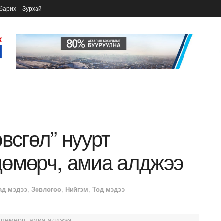
барих
Зурхай
всгөл” нуурт
цөмөрч, амиа алджээ
ад мэдээ
,
Зөвлөгөө
,
Нийгэм
,
Тод мэдээ