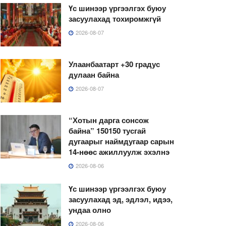
Үс шинээр үргээлгэх буюу
засуулахад тохиромжгүй
2026-08-07
Улаанбаатарт +30 градус
дулаан байна
2026-08-07
“Хотын дарга сонсож
байна” 150150 тусгай
дугаарыг наймдугаар сарын
14-нөөс ажиллуулж эхэлнэ
2026-08-06
Үс шинээр үргээлгэх буюу
засуулахад эд, эдлэл, идээ,
ундаа олно
2026-08-06