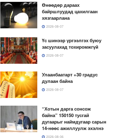
Өнөөдөр дараах
байршлуудад цахилгаан
хязгаарлана
2026-08-07
Үс шинээр үргээлгэх буюу
засуулахад тохиромжгүй
2026-08-07
Улаанбаатарт +30 градус
дулаан байна
2026-08-07
“Хотын дарга сонсож
байна” 150150 тусгай
дугаарыг наймдугаар сарын
14-нөөс ажиллуулж эхэлнэ
2026-08-06