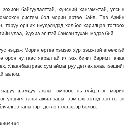
 зохион байгуулалттай, хүнсний хангамжтай, улсын
томоохон систем бол морин өртөө байв. Төв Азийн
өн, таруу орших нүүдэлчдэд холбоо харилцаа тогтоох
гийн улаа, буухиа элчтэй байсан тухай мэдээ бий.
уус нэгдэж Морин өртөө хэмээх хүртээмжтэй өгөөжтэй
өө орон нутгаас яаралтай илгээх бичиг баримт, ачаа
гөх, Улаанбаатраас сум аймаг руу дөтлөх ачаа тээшийг
айгаа юм.
ж яаруу шамдуу ажлыг өмнөөс нь гүйцэтгэн морин
дээг уншигч таны ажил завыг хэмнэж хотод хэн нэгэн
йлчилгээ таны гэрт дөтлөн хүрэхээр болов.
86864464