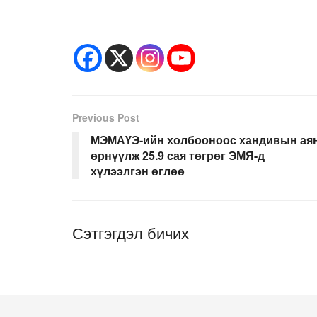
Previous Post
МЭМАҮЭ-ийн холбооноос хандивын ая
өрнүүлж 25.9 сая төгрөг ЭМЯ-д
хүлээлгэн өглөө
Сэтгэгдэл бичих