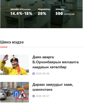
Шинэ мэдээ
Даян аварга
Б.Орхонбаярын мялаалга
наадмын хөтөлбөр
2026-08-08
Дараах замуудыг хааж,
шинэчлэнэ
2026-08-07