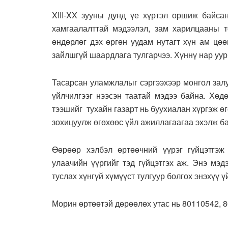
XIII-XX зууны дунд үе хүртэл оршиж байсан
хамгаалалттай мэдээлэл, зам харилцааны 
өндөрлөг дэх өргөн уудам нутагт хүн ам цө
зайлшгүй шаардлага тулгарчээ. Хүннү нар уур
Тасарсан уламжлалыг сэргээхээр монгол зал
үйлчилгээг нээсэн таатай мэдээ байна. Хөд
тээшийг тухайн газарт нь буухиалан хүргэж ө
зохицуулж өгөхөөс үйл ажиллагаагаа эхэлж б
Өөрөөр хэлбэл өртөөчний үүрэг гүйцэтгэ
улаачийн үүргийг тэд гүйцэтгэх аж. Энэ мэ
туслах хүнгүй хүмүүст тулгуур болгох энэхүү ү
Морин өртөөтэй дөрөөлөх утас нь 80110542, 