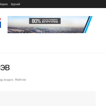
барих
Зурхай
ээв
ад мэдээ
,
Нийгэм