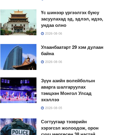
Үс шинээр үргээлгэх буюу
засуулахад эд, эдлэл, идээ,
ундаа олно
2026-08-06
Улаанбаатарт 29 хэм дулаан
байна
2026-08-06
Зүүн азийн волейболын
аварга шалгаруулах
тэмцээн Монгол Улсад
эхэллээ
2026-08-05
Согтуугаар тээврийн
хэрэгсэл жолоодож, орон
сууц мөргөсөн 38 настай