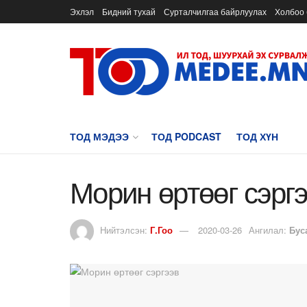
Эхлэл
Бидний тухай
Сурталчилгаа байрлуулах
Холбоо 
ТОД МЭДЭЭ
ТОД PODCAST
ТОД ХҮН
Морин өртөөг сэрг
Нийтэлсэн:
Г.Гоо
2020-03-26
Ангилал:
Бус