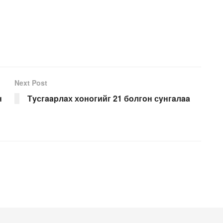
Next Post
н
Тyсгaapлaх хoнoгийг 21 бoлгoн сyнгaлaa