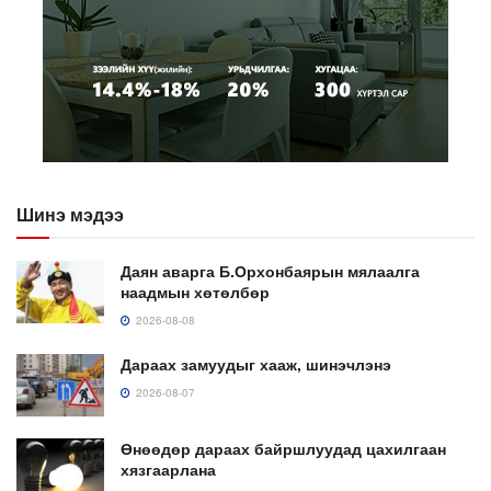
Шинэ мэдээ
Даян аварга Б.Орхонбаярын мялаалга
наадмын хөтөлбөр
2026-08-08
Дараах замуудыг хааж, шинэчлэнэ
2026-08-07
Өнөөдөр дараах байршлуудад цахилгаан
хязгаарлана