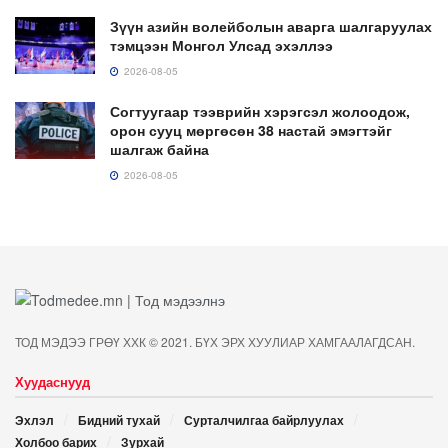
Зүүн азийн волейболын аварга шалгаруулах
тэмцээн Монгол Улсад эхэллээ
2026-08-05
Согтуугаар тээврийн хэрэгсэл жолоодож,
орон сууц мөргөсөн 38 настай эмэгтэйг
шалгаж байна
2026-08-05
ТОД МЭДЭЭ ГРӨҮ ХХК © 2021. БҮХ ЭРХ ХУУЛИАР ХАМГААЛАГДСАН.
Хуудаснууд
Эхлэл
Бидний тухай
Сурталчилгаа байрлуулах
Холбоо барих
Зурхай