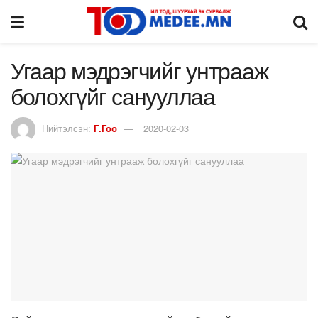
Угаар мэдрэгчийг унтрааж
болохгүйг санууллаа
Нийтэлсэн:
Г.Гоо
2020-02-03