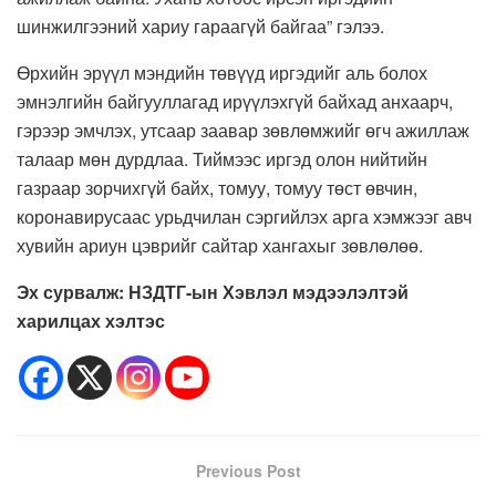
шинжилгээний хариу гараагүй байгаа” гэлээ.
Өрхийн эрүүл мэндийн төвүүд иргэдийг аль болох
эмнэлгийн байгууллагад ирүүлэхгүй байхад анхаарч,
гэрээр эмчлэх, утсаар заавар зөвлөмжийг өгч ажиллаж
талаар мөн дурдлаа. Тиймээс иргэд олон нийтийн
газраар зорчихгүй байх, томуу, томуу төст өвчин,
коронавирусаас урьдчилан сэргийлэх арга хэмжээг авч
хувийн ариун цэврийг сайтар хангахыг зөвлөлөө.
Эх сурвалж: НЗДТГ-ын Хэвлэл мэдээлэлтэй
харилцах хэлтэс
Previous Post