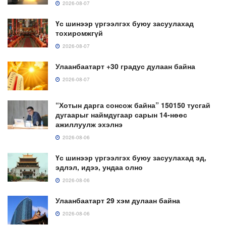
2026-08-07
Үс шинээр үргээлгэх буюу засуулахад
тохиромжгүй
2026-08-07
Улаанбаатарт +30 градус дулаан байна
2026-08-07
“Хотын дарга сонсож байна” 150150 тусгай
дугаарыг наймдугаар сарын 14-нөөс
ажиллуулж эхэлнэ
2026-08-06
Үс шинээр үргээлгэх буюу засуулахад эд,
эдлэл, идээ, ундаа олно
2026-08-06
Улаанбаатарт 29 хэм дулаан байна
2026-08-06