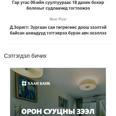
Гар утас 00-ийн суултуураас 18 дахин бохир
болохыг судлаачид тогтоожээ
Next Post
Д.Зоригт: Зургаан сая төгрөгөөс доош зээлтэй
байсан ахмадууд тэтгэврээ бүрэн авч эхэллээ
Сэтгэгдэл бичих