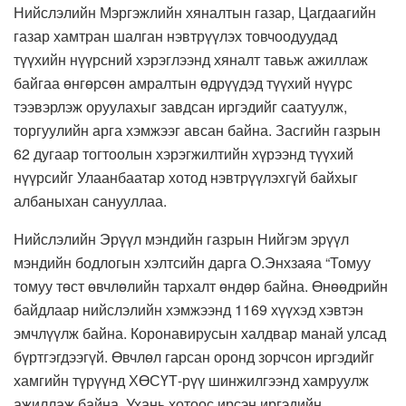
Нийслэлийн Мэргэжлийн хяналтын газар, Цагдаагийн
газар хамтран шалган нэвтрүүлэх товчоодуудад
түүхийн нүүрсний хэрэглээнд хяналт тавьж ажиллаж
байгаа өнгөрсөн амралтын өдрүүдэд түүхий нүүрс
тээвэрлэж оруулахыг завдсан иргэдийг саатуулж,
торгуулийн арга хэмжээг авсан байна. Засгийн газрын
62 дугаар тогтоолын хэрэгжилтийн хүрээнд түүхий
нүүрсийг Улаанбаатар хотод нэвтрүүлэхгүй байхыг
албаныхан санууллаа.
Нийслэлийн Эрүүл мэндийн газрын Нийгэм эрүүл
мэндийн бодлогын хэлтсийн дарга О.Энхзаяа “Томуу
томуу төст өвчлөлийн тархалт өндөр байна. Өнөөдрийн
байдлаар нийслэлийн хэмжээнд 1169 хүүхэд хэвтэн
эмчлүүлж байна. Коронавирусын халдвар манай улсад
бүртгэгдээгүй. Өвчлөл гарсан оронд зорчсон иргэдийг
хамгийн түрүүнд ХӨСҮТ-рүү шинжилгээнд хамруулж
ажиллаж байна. Ухань хотоос ирсэн иргэдийн