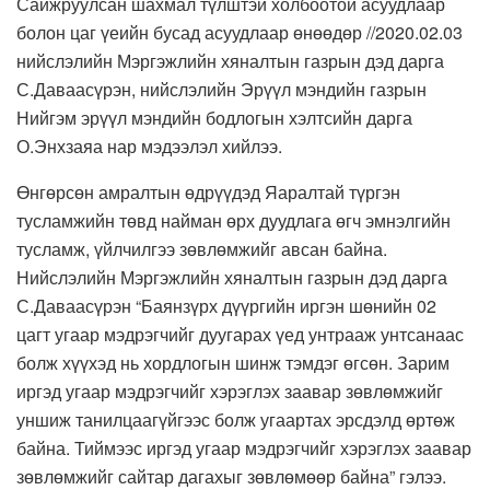
Сайжруулсан шахмал түлштэй холбоотой асуудлаар
болон цаг үеийн бусад асуудлаар өнөөдөр //2020.02.03
нийслэлийн Мэргэжлийн хяналтын газрын дэд дарга
С.Даваасүрэн, нийслэлийн Эрүүл мэндийн газрын
Нийгэм эрүүл мэндийн бодлогын хэлтсийн дарга
О.Энхзаяа нар мэдээлэл хийлээ.
Өнгөрсөн амралтын өдрүүдэд Яаралтай түргэн
тусламжийн төвд найман өрх дуудлага өгч эмнэлгийн
тусламж, үйлчилгээ зөвлөмжийг авсан байна.
Нийслэлийн Мэргэжлийн хяналтын газрын дэд дарга
С.Даваасүрэн “Баянзүрх дүүргийн иргэн шөнийн 02
цагт угаар мэдрэгчийг дуугарах үед унтрааж унтсанаас
болж хүүхэд нь хордлогын шинж тэмдэг өгсөн. Зарим
иргэд угаар мэдрэгчийг хэрэглэх заавар зөвлөмжийг
уншиж танилцаагүйгээс болж угаартах эрсдэлд өртөж
байна. Тиймээс иргэд угаар мэдрэгчийг хэрэглэх заавар
зөвлөмжийг сайтар дагахыг зөвлөмөөр байна” гэлээ.