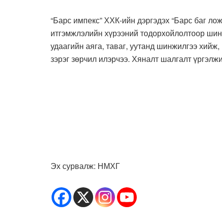
“Барс импекс” ХХК-ийн дэргэдэх “Барс баг ло
итгэмжлэлийн хүрээний тодорхойлолтоор шинж
удаагийн аяга, таваг, уутанд шинжилгээ хийж
зэрэг зөрчил илэрчээ. Хяналт шалгалт үргэлж
Эх сурвалж: НМХГ