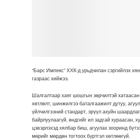
“Барс Импекс” ХХК-д урьдчилан сэргийлэх х
газраас хийжээ.
Шалгалтаар хаяг шошгын зөрчилтэй хатаасан 
хөтлөлт, шинжилгээ баталгаажилт дутуу, агуул
үйлчилгээний стандарт, эрүүл ахуйн шаардлаг
байрлуулаагүй, өндгийг ил задгай хураасан, х
цэвэрлэхэд хялбар биш, агуулах зооринд бүтэ
мөрийг мөрдөн тогтоох бүртгэл хөтлөөгүй.