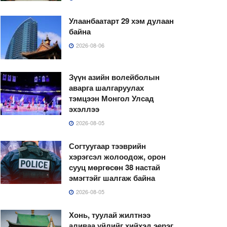
Улаанбаатарт 29 хэм дулаан
байна
2026-08-06
Зүүн азийн волейболын
аварга шалгаруулах
тэмцээн Монгол Улсад
эхэллээ
2026-08-05
Согтуугаар тээврийн
хэрэгсэл жолоодож, орон
сууц мөргөсөн 38 настай
эмэгтэйг шалгаж байна
2026-08-05
Хонь, туулай жилтнээ
аливаа үйлийг хийхэд эерэг