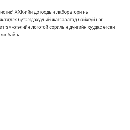
жистик” ХХК-ийн дотоодын лаборатори нь
лэгдэх бүтээгдэхүүний жагсаалтад байхгүй нэг
, итгэмжлэлийн логотой сорилын дүнгийн хуудас өгсөн
илж байна.