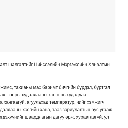
яналт шалгалтийг Нийслэлийн Мэргэжлийн Хяналтын
жимс, тахианы мах баримт бичгийн бүрдэл, бүртгэл
ах, зоорь, худалдааны хэсэг нь худалдаа
а хангаагүй, агуулахад температур, чийг хэмжигч
удалдааны хэсгийн хана, тааз зориулалтын бус угааж
эгдэхүүнийг шаардлагын дагуу өрж, хураагаагүй, ул