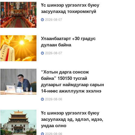
Үс шинээр үргээлгэх буюу
засуулахад тохиромжгүй
2026-08-07
Улаанбаатарт +30 градус
дулаан байна
2026-08-07
“Хотын дарга сонсож
байна” 150150 тусгай
дугаарыг наймдугаар сарын
14-нөөс ажиллуулж эхэлнэ
2026-08-06
Үс шинээр үргээлгэх буюу
засуулахад эд, эдлэл, идээ,
ундаа олно
2026-08-06