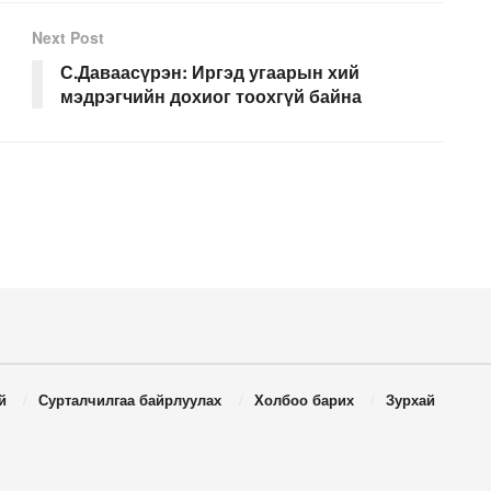
Next Post
С.Даваасүрэн: Иргэд угаарын хий
мэдрэгчийн дохиог тоохгүй байна
й
Сурталчилгаа байрлуулах
Холбоо барих
Зурхай