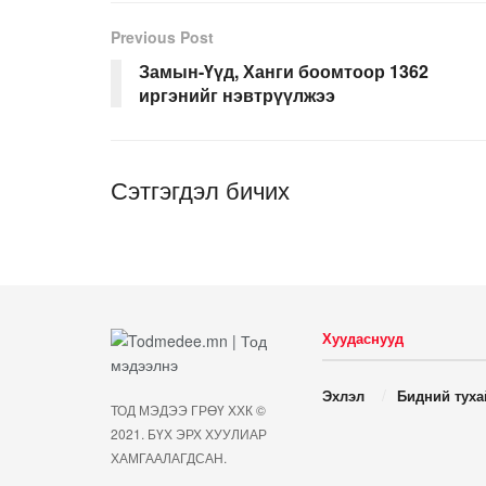
Previous Post
Замын-Үүд, Ханги боомтоор 1362
иргэнийг нэвтрүүлжээ
Сэтгэгдэл бичих
Хуудаснууд
Эхлэл
Бидний туха
ТОД МЭДЭЭ ГРӨҮ ХХК ©
2021. БҮХ ЭРХ ХУУЛИАР
ХАМГААЛАГДСАН.