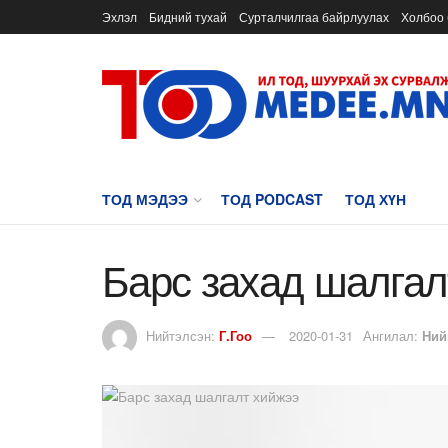
Эхлэл
Бидний тухай
Сурталчилгаа байрлуулах
Холбоо 
ТОД МЭДЭЭ
ТОД PODCAST
ТОД ХҮН
Барс захад шалгал
Нийтэлсэн:
Г.Гоо
2020-01-31
Ангилал:
Ний