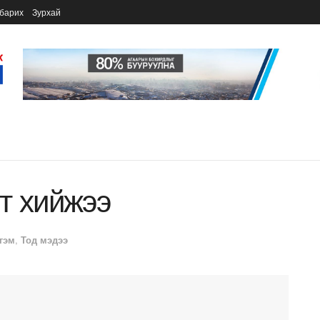
барих
Зурхай
т хийжээ
гэм
,
Тод мэдээ