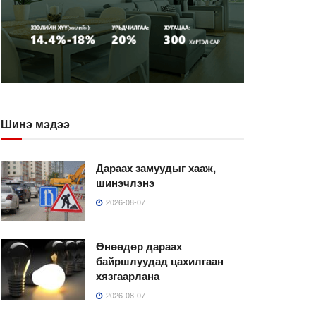
Шинэ мэдээ
Дараах замуудыг хааж,
шинэчлэнэ
2026-08-07
Өнөөдөр дараах
байршлуудад цахилгаан
хязгаарлана
2026-08-07