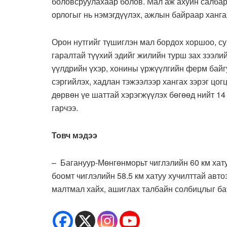
боловсруулахаар болов. Мал аж ахуйн салба
орлогыг нь нэмэгдүүлэх, ажлын байраар ханга
Орон нутгийг түшиглэн мал бордох хоршоо, су
гаралтай түүхий эдийг жилийн турш зах зээли
үүлдрийн үхэр, хонины үржүүлгийн ферм байг
сэргийлэх, хадлан тэжээлээр хангах зэрэг цог
дөрвөн үе шаттай хэрэгжүүлэх бөгөөд нийт 14
гарчээ.
Товч мэдээ
– Багануур-Мөнгөнморьт чиглэлийн 60 км хат
боомт чиглэлийн 58.5 км хатуу хучилттай ав
малтмал хайх, ашиглах талбайн солбицлыг ба