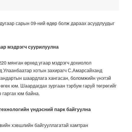
 дугаар сарын 09-ний өдөр болж дараах асуудлуудыг
аар мэдрэгч суурилуулна
220 мянган өрхөд угаар мэдрэгч дохиолол
өд Улаанбаатар хотын захирагч С.Амарсайханд
стандартын шаардлага хангасан, боломжийн үнэтэй
 өгөх юм. Шаардагдах зургаан тэрбум гаруй төгрөгийг
 гаргах юм байна.
технологийн үндэсний парк байгуулна
хувийн хэвшлийн байгууллагатай хамтран