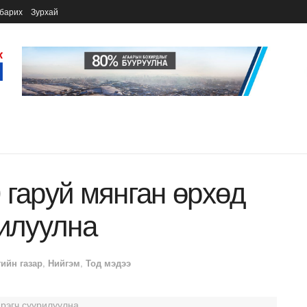
барих
Зурхай
 гаруй мянган өрхөд
рилуулна
гийн газар
,
Нийгэм
,
Тод мэдээ