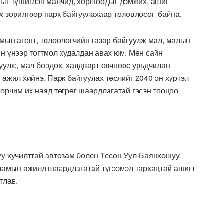
рыг түшиглэн малчид, хоршоодыг дэмжих, ашиг
х зорилгоор парк байгуулахаар төлөвлөсөн байна.
мын агент, төлөөлөгчийн газар байгуулж мал, малын
йн үнээр тогтмол худалдан авах юм. Мөн сайн
уулж, мал бордох, халдварт өвчнөөс урьдчилан
ц ажил хийнэ. Парк байгуулах төслийг 2040 он хүртэл
 орчим их наяд төгрөг шаардлагатай гэсэн тооцоо
уу хучилттай автозам болон Тосон Уул-Баянхошуу
тозамын ажилд шаардлагатай түгээмэл тархацтай ашигт
тлав.