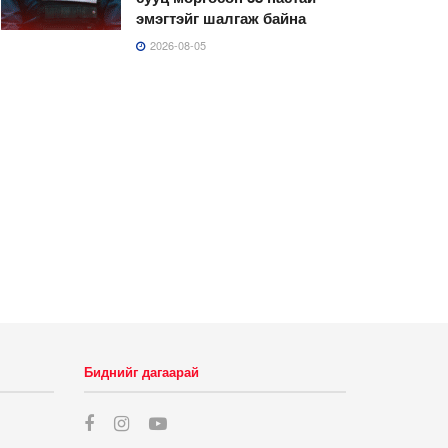
эмэгтэйг шалгаж байна
2026-08-05
Биднийг дагаарай