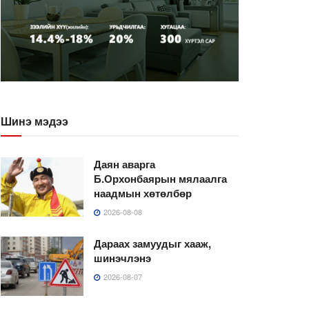
Шинэ мэдээ
Даян аварга
Б.Орхонбаярын мялаалга
наадмын хөтөлбөр
2026-08-08
Дараах замуудыг хааж,
шинэчлэнэ
2026-08-07