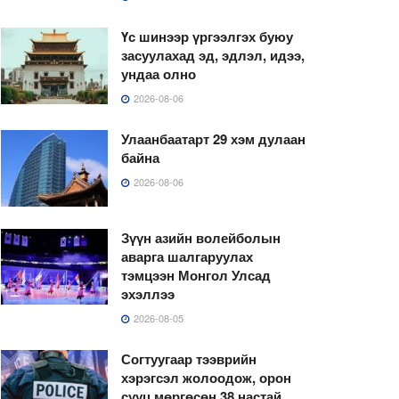
Үс шинээр үргээлгэх буюу
засуулахад эд, эдлэл, идээ,
ундаа олно
2026-08-06
Улаанбаатарт 29 хэм дулаан
байна
2026-08-06
Зүүн азийн волейболын
аварга шалгаруулах
тэмцээн Монгол Улсад
эхэллээ
2026-08-05
Согтуугаар тээврийн
хэрэгсэл жолоодож, орон
сууц мөргөсөн 38 настай