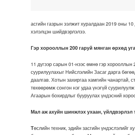
асгийн газрын ээлжит хуралдаан 2019 оны 10
хэлэлцэн шийдвэрлэлээ.
Гэр хорооллын 200 гаруй мянган өрхөд уг
11 дүгээр сарын 01-нээс өмнө гэр хорооллын 
суурилуулахыг Нийслэлийн Засаг дарга бөгө
даалгав. Хотын захиргаа хамгийн чанартай, 
төхөөрөмж сонгон нэг удаа үнэгүй суурилуулж
Агаарын бохирдлыг бууруулах үндэсний хороо
Мал аж ахуйн шинжлэх ухаан, үйлдвэрлэл 
Т
өслийн техник, эдийн засгийн үндэслэлийг 