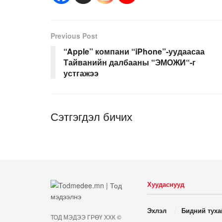
Previous Post
“Apple” компани “iPhone”-уудаасаа
Тайванийн далбааны “ЭМОЖИ“-г
устгажээ
Сэтгэгдэл бичих
Хуудаснууд
Эхлэл
Бидний туха
ТОД МЭДЭЭ ГРӨҮ ХХК ©