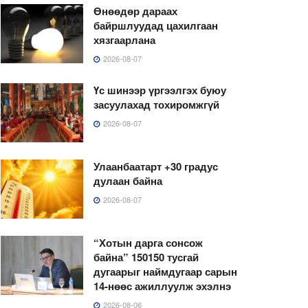
Өнөөдөр дараах
байршлуудад цахилгаан
хязгаарлана
2026-08-07
Үс шинээр үргээлгэх буюу
засуулахад тохиромжгүй
2026-08-07
Улаанбаатарт +30 градус
дулаан байна
2026-08-07
“Хотын дарга сонсож
байна” 150150 тусгай
дугаарыг наймдугаар сарын
14-нөөс ажиллуулж эхэлнэ
2026-08-06