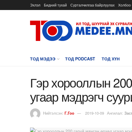
Эхлэл
Бидний тухай
Сурталчилгаа байрлуулах
Холбоо 
ТОД МЭДЭЭ
ТОД PODCAST
ТОД ХҮН
Гэр хорооллын 200
угаар мэдрэгч суу
Нийтэлсэн:
Г.Гоо
2019-10-09
Ангилал:
Зас