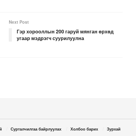
Next Post
Гэр хорооллын 200 гаруй мянган өрхөд
угаар мэдрэгч суурилуулна
й
Сурталчилгаа байрлуулах
Холбоо барих
Зурхай