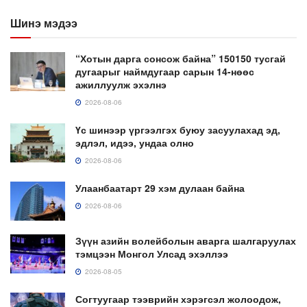
Шинэ мэдээ
“Хотын дарга сонсож байна” 150150 тусгай
дугаарыг наймдугаар сарын 14-нөөс
ажиллуулж эхэлнэ
2026-08-06
Үс шинээр үргээлгэх буюу засуулахад эд,
эдлэл, идээ, ундаа олно
2026-08-06
Улаанбаатарт 29 хэм дулаан байна
2026-08-06
Зүүн азийн волейболын аварга шалгаруулах
тэмцээн Монгол Улсад эхэллээ
2026-08-05
Согтуугаар тээврийн хэрэгсэл жолоодож,