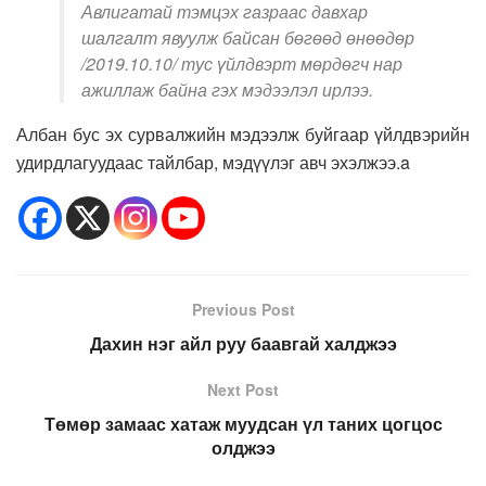
Авлигатай тэмцэх газраас давхар
шалгалт явуулж байсан бөгөөд өнөөдөр
/2019.10.10/ тус үйлдвэрт мөрдөгч нар
ажиллаж байна гэх мэдээлэл ирлээ.
Албан бус эх сурвалжийн мэдээлж буйгаар үйлдвэрийн
удирдлагуудаас тайлбар, мэдүүлэг авч эхэлжээ.a
Previous Post
Дахин нэг айл руу баавгай халджээ
Next Post
Төмөр замаас хатаж муудсан үл таних цогцос
олджээ