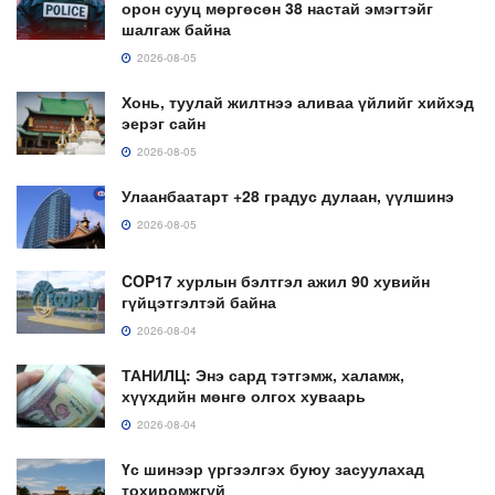
орон сууц мөргөсөн 38 настай эмэгтэйг
шалгаж байна
2026-08-05
Хонь, туулай жилтнээ аливаа үйлийг хийхэд
эерэг сайн
2026-08-05
Улаанбаатарт +28 градус дулаан, үүлшинэ
2026-08-05
COP17 хурлын бэлтгэл ажил 90 хувийн
гүйцэтгэлтэй байна
2026-08-04
ТАНИЛЦ: Энэ сард тэтгэмж, халамж,
хүүхдийн мөнгө олгох хуваарь
2026-08-04
Үс шинээр үргээлгэх буюу засуулахад
тохиромжгүй