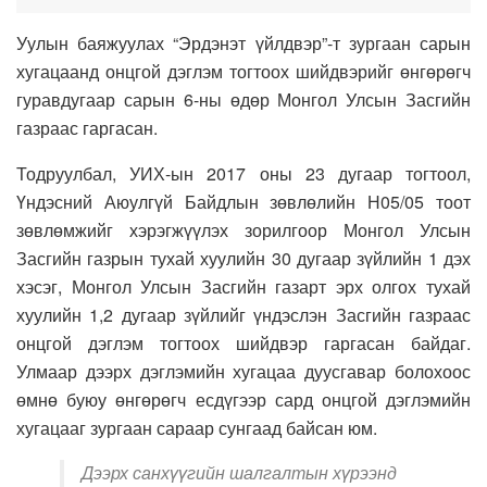
Уулын баяжуулах “Эрдэнэт үйлдвэр”-т зургаан сарын
хугацаанд онцгой дэглэм тогтоох шийдвэрийг өнгөрөгч
гуравдугаар сарын 6-ны өдөр Монгол Улсын Засгийн
газраас гаргасан.
Тодруулбал, УИХ-ын 2017 оны 23 дугаар тогтоол,
Үндэсний Аюулгүй Байдлын зөвлөлийн Н05/05 тоот
зөвлөмжийг хэрэгжүүлэх зорилгоор Монгол Улсын
Засгийн газрын тухай хуулийн 30 дугаар зүйлийн 1 дэх
хэсэг, Монгол Улсын Засгийн газарт эрх олгох тухай
хуулийн 1,2 дугаар зүйлийг үндэслэн Засгийн газраас
онцгой дэглэм тогтоох шийдвэр гаргасан байдаг.
Улмаар дээрх дэглэмийн хугацаа дуусгавар болохоос
өмнө буюу өнгөрөгч есдүгээр сард онцгой дэглэмийн
хугацааг зургаан сараар сунгаад байсан юм.
Дээрх санхүүгийн шалгалтын хүрээнд