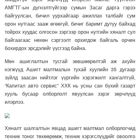
АМГТГ-ын дүгнэлтгүйгээр сумын Засаг дарга гэрээ
байгуулсан, бичил уурхайгаар ажиллах талбайг сум
орон нутгаас зааж өгөөгүй, бичиг баримт дутуу байхад
тойрох хуудас олгосон зэргээр орон нутгийн хяналт сул
байгаагаас нөхөн сэргээлт орхигдож байгаль орчин
бохирдох эрсдэлийг үүсгээд байна.
Мөн ашиглалтын тусгай зөвшөөрөлтэй аж ахуйн
нэгжүүд Ашигт малтмалын тухай хуулийн 35 дугаар
зүйлд заасан нийтлэг үүргийн хэрэгжилт хангалтгүй,
“Капитал авто сервис” ХХК нь усны сан бүхий газарт
хууль бусаар олборлолт явуулсан зэрэг зөрчлүүд
илэрлээ.
Хяналт шалгалтын явцад ашигт малтмал олборлогчид
техник тоног төхөөрөмж, техник хэрэгслүүдийг овоолго