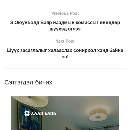
Previous Post
Э.Оюунболд Баяр наадмын комиссыг өнөөдөр
шүүхэд өгчээ
Next Post
Шүүх засаглалыг халааслах сонирхол хэнд байна
вэ!
Сэтгэгдэл бичих