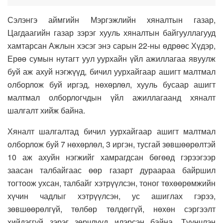
Сэлэнгэ аймгийн Мэргэжлийн хяналтын газар,
Цагдаагийн газар зэрэг хууль хяналтын байгууллагууд
хамтарсан Ажлын хэсэг энэ сарын 22-ны өдрөөс Хүдэр,
Ерөө сумын нутагт уул уурхайн үйл ажиллагаа явуулж
буй аж ахуй нэгжүүд, бичил уурхайгаар ашигт малтмал
олборлож буй иргэд, нөхөрлөл, хууль бусаар ашигт
малтмал олборлогчдын үйл ажиллагаанд хяналт
шалгалт хийж байна.
Хяналт шалгалтад бичил уурхайгаар ашигт малтмал
олборлож буй 7 нөхөрлөл, 3 иргэн, тусгай зөвшөөрөлтэй
10 аж ахуйн нэгжийг хамрагдсан бөгөөд гэрээгээр
заасан талбайгаас өөр газарт дураараа байршил
тогтоож ухсан, талбайг хэтрүүлсэн, тоног төхөөрөмжийн
хүчин чадлыг хэтрүүлсэн, ус ашиглах гэрээ,
зөвшөөрөлгүй, төлбөр төлдөггүй, нөхөн сэргээлт
хийдэггүй зэрэг зөрчлүүд илэрсэн байна. Түүнчлэн