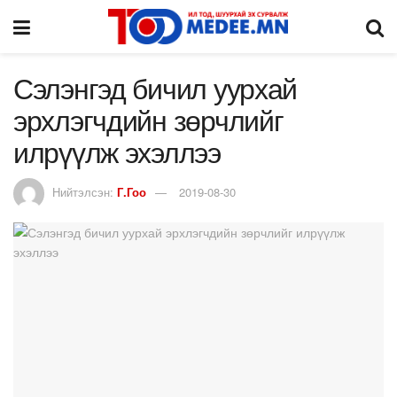
Сэлэнгэд бичил уурхай
эрхлэгчдийн зөрчлийг
илрүүлж эхэллээ
Нийтэлсэн:
Г.Гоо
2019-08-30