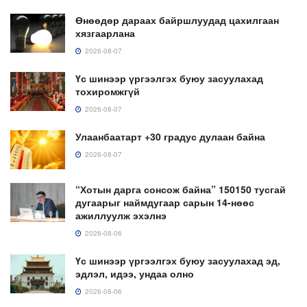
Өнөөдөр дараах байршлуудад цахилгаан
хязгаарлана
2026-08-07
Үс шинээр үргээлгэх буюу засуулахад
тохиромжгүй
2026-08-07
Улаанбаатарт +30 градус дулаан байна
2026-08-07
“Хотын дарга сонсож байна” 150150 тусгай
дугаарыг наймдугаар сарын 14-нөөс
ажиллуулж эхэлнэ
2026-08-06
Үс шинээр үргээлгэх буюу засуулахад эд,
эдлэл, идээ, ундаа олно
2026-08-06