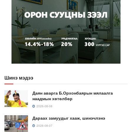
Шинэ мэдээ
Даян аварга Б.Орхонбаярын мялаалга
наадмын хөтөлбөр
2026-08-08
Дараах замуудыг хааж, шинэчлэнэ
2026-08-07