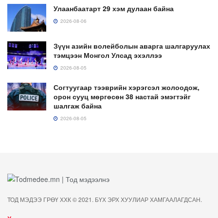
Улаанбаатарт 29 хэм дулаан байна
2026-08-06
Зүүн азийн волейболын аварга шалгаруулах
тэмцээн Монгол Улсад эхэллээ
2026-08-05
Согтуугаар тээврийн хэрэгсэл жолоодож,
орон сууц мөргөсөн 38 настай эмэгтэйг
шалгаж байна
2026-08-05
ТОД МЭДЭЭ ГРӨҮ ХХК © 2021. БҮХ ЭРХ ХУУЛИАР ХАМГААЛАГДСАН.