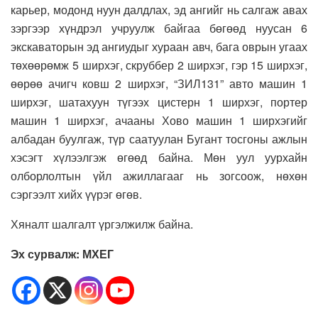
карьер, модонд нуун далдлах, эд ангийг нь салгаж авах
зэргээр хүндрэл учруулж байгаа бөгөөд нуусан 6
экскаваторын эд ангиудыг хураан авч, бага оврын угаах
төхөөрөмж 5 ширхэг, скруббер 2 ширхэг, гэр 15 ширхэг,
өөрөө ачигч ковш 2 ширхэг, “ЗИЛ131” авто машин 1
ширхэг, шатахуун түгээх цистерн 1 ширхэг, портер
машин 1 ширхэг, ачааны Хово машин 1 ширхэгийг
албадан буулгаж, түр саатуулан Бугант тосгоны ажлын
хэсэгт хүлээлгэж өгөөд байна. Мөн уул уурхайн
олборлолтын үйл ажиллагааг нь зогсоож, нөхөн
сэргээлт хийх үүрэг өгөв.
Хяналт шалгалт үргэлжилж байна.
Эх сурвалж: МХЕГ