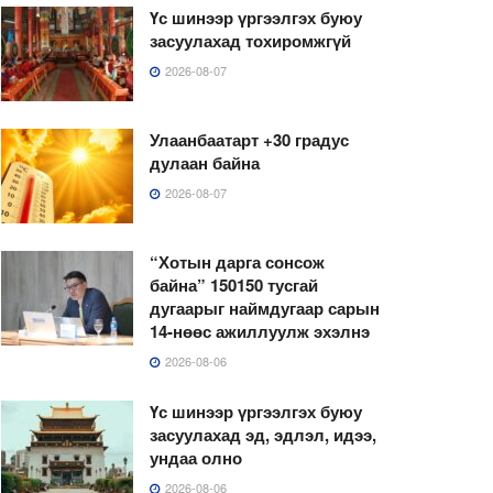
Үс шинээр үргээлгэх буюу
засуулахад тохиромжгүй
2026-08-07
Улаанбаатарт +30 градус
дулаан байна
2026-08-07
“Хотын дарга сонсож
байна” 150150 тусгай
дугаарыг наймдугаар сарын
14-нөөс ажиллуулж эхэлнэ
2026-08-06
Үс шинээр үргээлгэх буюу
засуулахад эд, эдлэл, идээ,
ундаа олно
2026-08-06