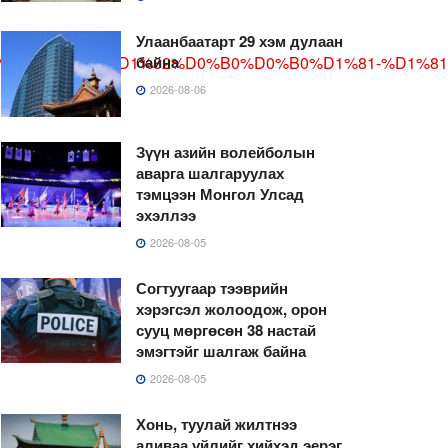
Улаанбаатарт 29 хэм дулаан
%80%D0%B3%D0%B0%D0%BB%D1%82%D0%B0%D0%B0%D1%81
байна
2026-08-06
Зүүн азийн волейболын
аварга шалгаруулах
тэмцээн Монгол Улсад
эхэллээ
2026-08-05
Согтуугаар тээврийн
хэрэгсэл жолоодож, орон
сууц мөргөсөн 38 настай
эмэгтэйг шалгаж байна
2026-08-05
Хонь, туулай жилтнээ
аливаа үйлийг хийхэд эерэг