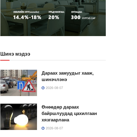
Шинэ мэдээ
Дараах замуудыг хааж,
шинэчлэнэ
2026-08-07
Өнөөдөр дараах
байршлуудад цахилгаан
хязгаарлана
2026-08-07