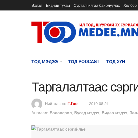
Эхлэл
Бидний тухай
Сурталчилгаа байрлуулах
Холбоо 
ТОД МЭДЭЭ
ТОД PODCAST
ТОД ХҮН
Таргалалтаас сэрг
Нийтэлсэн:
Г.Гоо
2019-08-21
Ангилал:
Боловсрол
,
Бусад мэдээ
,
Видео мэдээ
,
Зөв