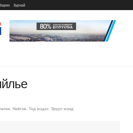
барих
Зурхай
ийлье
лөгөө
,
Нийгэм
,
Тод мэдээ
,
Эрүүл мэнд