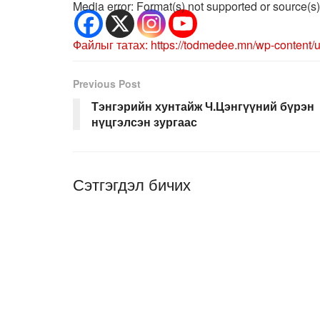
Media error: Format(s) not supported or source(s)
Файлыг татах: https://todmedee.mn/
Previous Post
00:00
Тэнгэрийн хунтайж Ч.Цэнгүүний бүрэн
нүцгэлсэн зургаас
Дээш/Доош сумны товчлуурыг ашиглан дууны х
Сэтгэгдэл бичих