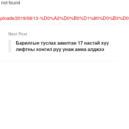
 not found
wp-content/uploads/2019/08/13-%D0%A2%D0%B0%D1
Next Post
Барилгын туслах ажилтан 17 настай хүү
лифтны хонгил руу унаж амиа алджээ
эмжээг нэмэгдүүлэх буюу багасгах.