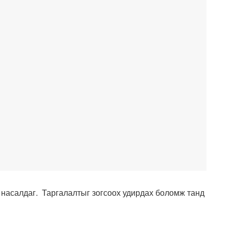
 насалдаг. Таргалалтыг зогсоох удирдах боломж танд