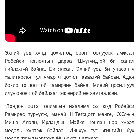
Эхний үед хүнд цохилтод орон тоолуулж амжсан
Робейси тоглолтын дараа “Шүүгчидтэй би санал
нийлэхгүй байна. Би ялсан. Эхний үед би унасан ч
халитарсан тул ямар ч цохилт аваагүй байсан. Адан
бохир тоглолттой тамирчин байна. Миний цохилтууд
илүү оновчтой байлаа” гэж өөрийгөө хамгаалсан.
“Лондон 2012” олимпын наадамд 52 кг-д Робейси
Рамирес түрүүлж, манай Н.Төгсцогт мөнгө, ОХУ-ын
Миша Алоян, Ирландын Майкл Конлан нар хүрэл
медаль хүртэж байлаа. Ийнхүү тус жингийн бүх
медальтнууд мэргэжлийн бокст шилжлээ.