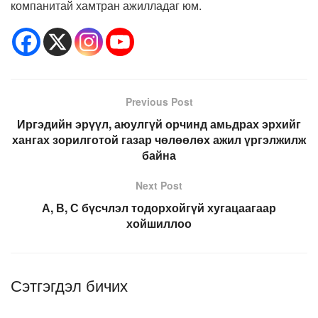
компанитай хамтран ажилладаг юм.
Previous Post
Иргэдийн эрүүл, аюулгүй орчинд амьдрах эрхийг
хангах зорилготой газар чөлөөлөх ажил үргэлжилж
байна
Next Post
А, В, С бүсчлэл тодорхойгүй хугацаагаар
хойшиллоо
Сэтгэгдэл бичих