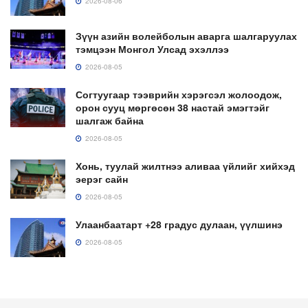
2026-08-06
Зүүн азийн волейболын аварга шалгаруулах
тэмцээн Монгол Улсад эхэллээ
2026-08-05
Согтуугаар тээврийн хэрэгсэл жолоодож,
орон сууц мөргөсөн 38 настай эмэгтэйг
шалгаж байна
2026-08-05
Хонь, туулай жилтнээ аливаа үйлийг хийхэд
эерэг сайн
2026-08-05
Улаанбаатарт +28 градус дулаан, үүлшинэ
2026-08-05