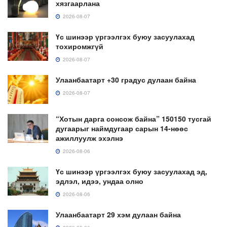
хязгаарлана
2026-08-07
Үс шинээр үргээлгэх буюу засуулахад
тохиромжгүй
2026-08-07
Улаанбаатарт +30 градус дулаан байна
2026-08-07
“Хотын дарга сонсож байна” 150150 тусгай
дугаарыг наймдугаар сарын 14-нөөс
ажиллуулж эхэлнэ
2026-08-06
Үс шинээр үргээлгэх буюу засуулахад эд,
эдлэл, идээ, ундаа олно
2026-08-06
Улаанбаатарт 29 хэм дулаан байна