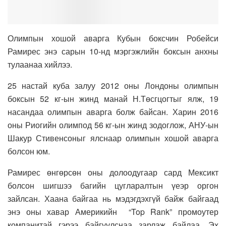
Олимпын хошой аварга Кубын боксчин Робейси
Рамирес энэ сарын 10-нд мэргэжлийн боксын анхны
тулаанаа хийлээ.
25 настай куба залуу 2012 оны Лондоны олимпын
боксын 52 кг-ын жинд манай Н.Төсгцогтыг ялж, 19
насандаа олимпын аварга болж байсан. Харин 2016
оны Риогийн олимпод 56 кг-ын жинд зодоглож, АНУ-ын
Шакур Стивенсоныг ялснаар олимпын хошой аварга
болсон юм.
Рамирес өнгөрсөн оны долоодугаар сард Мексикт
болсон шигшээ багийн цугларалтын үеэр оргон
зайлсан. Хаана байгаа нь мэдэгдэхгүй байж байгаад
энэ оны хавар Америкийн “Top Rank” промоутер
компанитай гэрээ байгуулснаа зарлаж байлаа. Эх