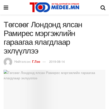
Төгсөөг Лондонд ялсан
Рамирес мэргэжлийн
гараагаа ялагдлаар
эхлүүллээ
Нийтэлсэн:
Г.Гоо
2019-08-14