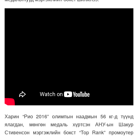
Харин “Рио 2016” олимпын наадмын 56 кг-д түүнд
ялагдан, мөнгөн медаль хүртсэн АНУ-ын Шакур
Стивенсон мэргэжлийн бокст “Top Rank” промоутер