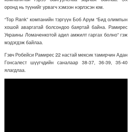
оронд нь түүнийг урвагч хэмээн нэрлэсэн юм.
“Top Rank” компанийн тэргүүн Боб Арум “Бид олимпын
хошой аваргатай болсондоо баяртай байна. Рамирес
Украины Ломаченкотой адил амжилт гаргах болно” гэж
мэдэгдэж байлаа.
Гэвч Робейси Рамирес 22 настай мексик тамирчин Адан
Гонсалест шүүгчдийн саналаар 38-37, 36-39, 35-40
ялагдлаа.