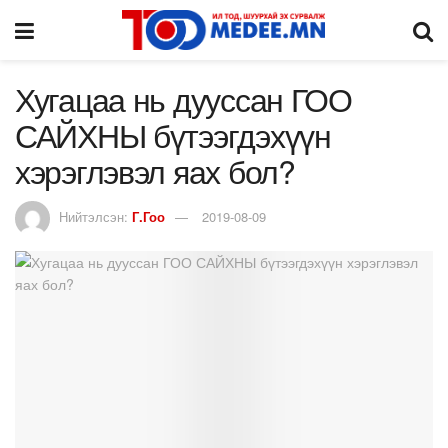
Хугацаа нь дууссан ГОО
САЙХНЫ бүтээгдэхүүн
хэрэглэвэл яах бол?
Нийтэлсэн:
Г.Гоо
2019-08-09