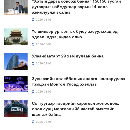
“Хотын дарга сонсож байна” 150150 тусгай
дугаарыг наймдугаар сарын 14-нөөс
ажиллуулж эхэлнэ
2026-08-06
Үс шинээр үргээлгэх буюу засуулахад эд,
эдлэл, идээ, ундаа олно
2026-08-06
Улаанбаатарт 29 хэм дулаан байна
2026-08-06
Зүүн азийн волейболын аварга шалгаруулах
тэмцээн Монгол Улсад эхэллээ
2026-08-05
Согтуугаар тээврийн хэрэгсэл жолоодож,
орон сууц мөргөсөн 38 настай эмэгтэйг
шалгаж байна
2026-08-05