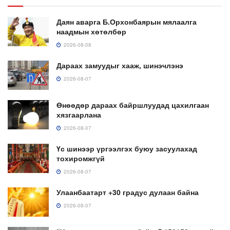
Даян аварга Б.Орхонбаярын мялаалга
наадмын хөтөлбөр
2026-08-08
Дараах замуудыг хааж, шинэчлэнэ
2026-08-07
Өнөөдөр дараах байршлуудад цахилгаан
хязгаарлана
2026-08-07
Үс шинээр үргээлгэх буюу засуулахад
тохиромжгүй
2026-08-07
Улаанбаатарт +30 градус дулаан байна
2026-08-07