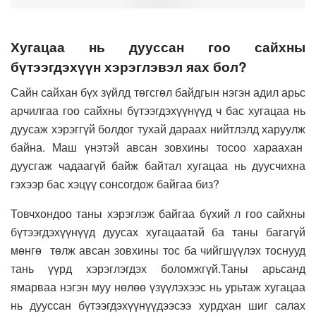
Хугацаа нь дууссан гоо сайхны
бүтээгдэхүүн хэрэглэвэл яах бол?
Сайн сайхан бүх зүйлд төгсгөл байдгын нэгэн адил арьс
арчилгаа гоо сайхны бүтээгдэхүүнүүд ч бас хугацаа нь
дуусаж хэрэггүй болдог тухай дараах нийтлэлд харуулж
байна. Маш үнэтэй авсан зовхины тосоо хараахан
дуусгаж чадаагүй байж байтал хугацаа нь дуусчихна
гэхээр бас хэцүү сонсогдож байгаа биз?
Товчхондоо таны хэрэглэж байгаа бүхий л гоо сайхны
бүтээгдэхүүнүүд дуусах хугацаатай ба таны багагүй
мөнгө төлж авсан зовхины тос ба чийгшүүлэх тоснууд
тань үүрд хэрэглэгдэх боломжгүй.Таны арьсанд
ямарваа нэгэн муу нөлөө үзүүлэхээс нь урьтаж хугацаа
нь дууссан бүтээгдэхүүнүүдээсээ хурдхан шиг салах