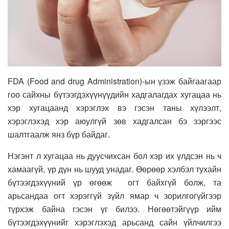
FDA (Food and drug Administration)-ын үзэж байгаагаар
гоо сайхны бүтээгдэхүүнүүдийн хадгалагдах хугацаа нь
хэр хугацаанд хэрэглэх вэ гэсэн таны хүлээлт,
хэрэглэхэд хэр аюулгүй зөв хадгалсан бэ зэргээс
шалтгаалж янз бүр байдаг.
Нэгэнт л хугацаа нь дуусчихсан бол хэр их үлдсэн нь ч
хамаагүй, үр дүн нь шууд унадаг. Өөрөөр хэлбэл тухайн
бүтээгдэхүүний үр өгөөж огт байхгүй болж, та
арьсандаа огт хэрэггүй зүйл ямар ч зорилгогүйгээр
түрхэж байна гэсэн үг билээ. Нөгөөтэйгүүр ийм
бүтээгдэхүүнийг хэрэглэхэд арьсанд сайн үйлчилгээ