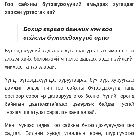
Гоо сайхны бүтээгдэхүүний амьдрах хугацааг
хэрхэн уртасгах вэ?
Бохир гараар дамжин нян гоо
сайхны бүтээгдэхүүнд орно
Бүтээгдэхүүний хадгалах хугацааг уртасгах ямар нэгэн
алхам хийх боломжгүй ч гэлээ дараах хэдэн зүйлсийг
хийхээс татгалзаарай.
Үүнд: бүтээгдэхүүндээ хуруугаараа бүү хүр, хуруугаар
дамжин элдэв нян гоо сайхны бүтээгдэхүүнд тань
орсноор сөрөг үр дагаврууд өгөх болно. Үүний оронд
байнгын давтамжтайгаар цэвэрлэж байдаг тусгай
түрхэгч, шпатулаг хэрэглэж заншаарай.
Мөн түүнээс гадна гоо сайхны бүтээгдэхүүнүүдээ зөв
хадгал. Бидний хувьд угаалгын өрөө, шүршүүртээ