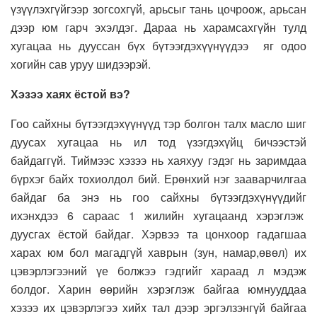
үзүүлэхгүйгээр зогсохгүй, арьсыг тань цочроож, арьсан
дээр юм гарч эхэлдэг. Дараа нь харамсахгүйн тулд
хугацаа нь дууссан бүх бүтээгдэхүүнүүдээ яг одоо
хогийн сав уруу шидээрэй.
Хэзээ хаях ёстой вэ?
Гоо сайхны бүтээгдэхүүнүүд тэр болгон талх масло шиг
дуусах хугацаа нь ил тод үзэгдэхүйц бичээстэй
байдаггүй. Тиймээс хэзээ нь хаяхуу гэдэг нь заримдаа
бүрхэг байх тохиолдол бий. Ерөнхий нэг зааварчилгаа
байдаг ба энэ нь гоо сайхны бүтээгдэхүнүүдийг
ихэнхдээ 6 сараас 1 жилийн хугацаанд хэрэглэж
дуусгах ёстой байдаг. Хэрвээ та цонхоор гадагшаа
харах юм бол магадгүй хаврын (зун, намар,өвөл) их
цэвэрлэгээний үе болжээ гэдгийг хараад л мэдэж
болдог. Харин өөрийн хэрэглэж байгаа юмнууддаа
хэзээ их цэвэрлэгээ хийх тал дээр эргэлзэнгүй байгаа