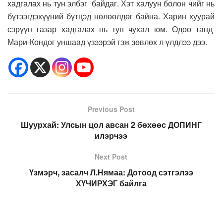
хадгалах нь тун элбэг байдаг. Хэт халуун болон чийг нь
бүтээгдэхүүний бүтцэд нөлөөлдөг байна. Харин хуурай
сэрүүн газар хадгалах нь тун чухал юм. Одоо танд
Мари-Кондог уншаад үзээрэй гэж зөвлөх л үлдлээ дээ.
Previous Post
Шуурхай: Улсын цол авсан 2 бөхөөс ДОПИНГ
илэрчээ
Next Post
Үзмэрч, засалч Л.Нямаа: Дотоод сэтгэлээ
ХҮЧИРХЭГ байлга