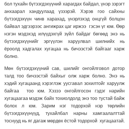
бол тухайн бүтээгдэхүүний харагдах байдал, үнэр зэрэгт
анхаарал хандуулаад үзээрэй. Хэрэв гоо сайхны
бүтээгдэхүүн чинв харахад, үнэрлэхэд онцгүй болцон
байвал эдгээрээс ангижрах цаг иржээ гэсэн үг юм. Өөр
нэгэн мэдэхэд илүүдэхгүй зүйл байдаг бөгөөд энэ нь
бүтээгдэхүүнийг эргүүлэн харуулвал шилнийх нь
ёроолд хадгалах хугацаа нь бичээстэй байгааг харж
болно.
Мөн бүтээгдэхүүний сав, шилийг онгойлговол дотор
талд тоо бичээстэй байхыг олж харж болно. Энэ нь
хэдий хугацаанд хэрэглэж уусгавал зохилтойг харуулж
байгаа тоо юм. Хэзээ онгойлгосон гэдэг нарийн
хугацаагаа мэдэж байх тохиолдолд энэ тоо тустай байж
болох л юм. Зарим нэг тодорхой нэр төрлийн
бүтээгдэхүүнүүд, тухайлбал нарны хамгаалалттай
тоснууд нь яг дагаж мөрдөх ёстой тодорхой хугацаатай.