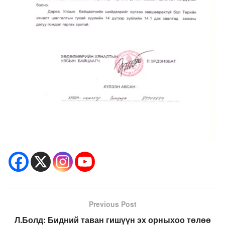
Previous Post
Л.Болд: Бидний таван гишүүн эх орныхоо төлөө