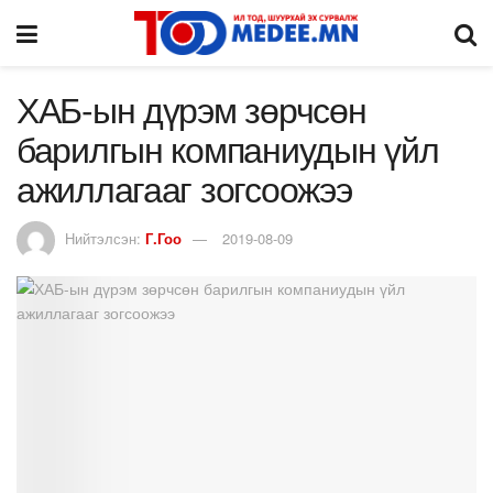
ХАБ-ын дүрэм зөрчсөн
барилгын компаниудын үйл
ажиллагааг зогсоожээ
Нийтэлсэн:
Г.Гоо
2019-08-09