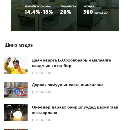
Шинэ мэдээ
Даян аварга Б.Орхонбаярын мялаалга
наадмын хөтөлбөр
2026-08-08
Дараах замуудыг хааж, шинэчлэнэ
2026-08-07
Өнөөдөр дараах байршлуудад цахилгаан
хязгаарлана
2026-08-07