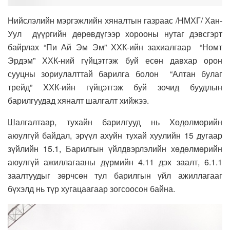
Нийслэлийн мэргэжлийн хяналтын газраас /НМХГ/ Хан-
Уул дүүргийн дөрөвдүгээр хорооны нутаг дэвсгэрт
байрлах “Пи Ай Эм Эм” ХХК-ийн захиалгаар “Номт
Эрдэм” ХХК-ний гүйцэтгэж буй есөн давхар орон
сууцны зориулалттай барилга болон “Алтан булаг
трейд” ХХК-ийн гүйцэтгэж буй зочид буудлын
барилгуудад хяналт шалгалт хийжээ.
Шалгалтаар, тухайн барилгууд нь Хөдөлмөрийн
аюулгүй байдал, эрүүл ахуйн тухай хуулийн 15 дугаар
зүйлийн 15.1, Барилгын үйлдвэрлэлийн хөдөлмөрийн
аюулгүй ажиллагааны дүрмийн 4.11 дэх заалт, 6.1.1
заалтуудыг зөрчсөн тул барилгын үйл ажиллагааг
бүхэлд нь түр хугацаагаар зогсоосон байна.