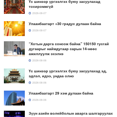
Үс шинээр үргээлгэх буюу засуулахад
тохиромжгүй
2026-08-07
Улаанбаатарт +30 градус дулаан байна
2026-08-07
“Хотын дарга сонсож байна” 150150 тусгай
дугаарыг наймдугаар сарын 14-нөөс
ажиллуулж эхэлнэ
2026-08-06
Үс шинээр үргээлгэх буюу засуулахад эд,
эдлэл, идээ, ундаа олно
2026-08-06
Улаанбаатарт 29 хэм дулаан байна
2026-08-06
Зүүн азийн волейболын аварга шалгаруулах