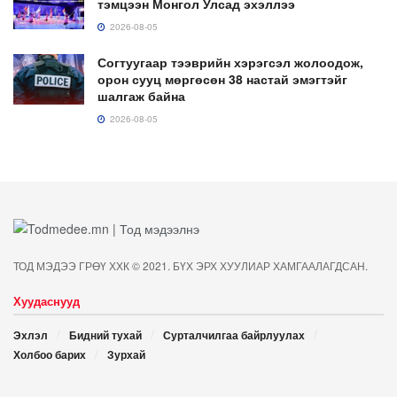
тэмцээн Монгол Улсад эхэллээ
2026-08-05
Согтуугаар тээврийн хэрэгсэл жолоодож,
орон сууц мөргөсөн 38 настай эмэгтэйг
шалгаж байна
2026-08-05
ТОД МЭДЭЭ ГРӨҮ ХХК © 2021. БҮХ ЭРХ ХУУЛИАР ХАМГААЛАГДСАН.
Хуудаснууд
Эхлэл
Бидний тухай
Сурталчилгаа байрлуулах
Холбоо барих
Зурхай