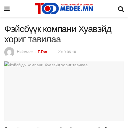
Фэйсбүүк компани Хуавэйд
хориг тавилаа
Нийтэлсэн:
Г.Гоо
2019-06-10