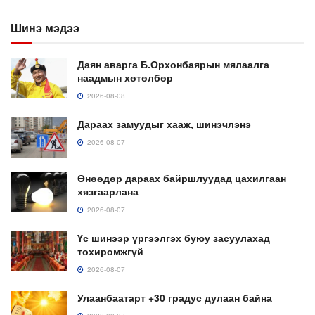
Шинэ мэдээ
Даян аварга Б.Орхонбаярын мялаалга
наадмын хөтөлбөр
2026-08-08
Дараах замуудыг хааж, шинэчлэнэ
2026-08-07
Өнөөдөр дараах байршлуудад цахилгаан
хязгаарлана
2026-08-07
Үс шинээр үргээлгэх буюу засуулахад
тохиромжгүй
2026-08-07
Улаанбаатарт +30 градус дулаан байна