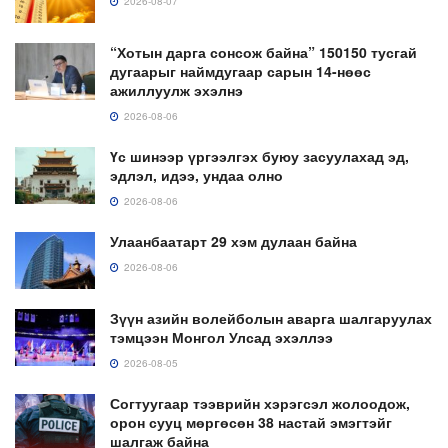
2026-08-07
“Хотын дарга сонсож байна” 150150 тусгай
дугаарыг наймдугаар сарын 14-нөөс
ажиллуулж эхэлнэ
2026-08-06
Үс шинээр үргээлгэх буюу засуулахад эд,
эдлэл, идээ, ундаа олно
2026-08-06
Улаанбаатарт 29 хэм дулаан байна
2026-08-06
Зүүн азийн волейболын аварга шалгаруулах
тэмцээн Монгол Улсад эхэллээ
2026-08-05
Согтуугаар тээврийн хэрэгсэл жолоодож,
орон сууц мөргөсөн 38 настай эмэгтэйг
шалгаж байна