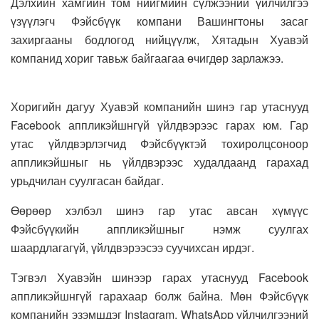
Дэлхийн хамгийн том нийгмийн сүлжээний үйлчилгээ
үзүүлэгч Фэйсбүүк компани Вашингтоны засаг
захиргааны бодлогод нийцүүлж, Хятадын Хуавэй
компанид хориг тавьж байгаагаа өчигдөр зарлажээ.
Хоригийн дагуу Хуавэй компанийн шинэ гар утаснууд
Facebook аппликэйшнгүй үйлдвэрээс гарах юм. Гар
утас үйлдвэрлэгчид Фэйсбүүктэй тохиролцсоноор
аппликэйшныг нь үйлдвэрээс худалдаанд гарахад
урьдчилан суулгасан байдаг.
Өөрөөр хэлбэл шинэ гар утас авсан хүмүүс
Фэйсбүүкийн аппликэйшныг нэмж суулгах
шаардлагагүй, үйлдвэрээсээ суучихсан ирдэг.
Тэгвэл Хуавэйн шинээр гарах утаснууд Facebook
аппликэйшнгүй гарахаар болж байна. Мөн Фэйсбүүк
компанийн эзэмшдэг Instagram, WhatsApp үйлчилгээний