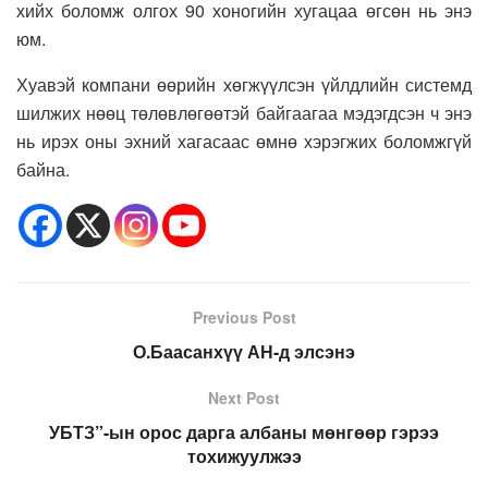
хийх боломж олгох 90 хоногийн хугацаа өгсөн нь энэ
юм.
Хуавэй компани өөрийн хөгжүүлсэн үйлдлийн системд
шилжих нөөц төлөвлөгөөтэй байгаагаа мэдэгдсэн ч энэ
нь ирэх оны эхний хагасаас өмнө хэрэгжих боломжгүй
байна.
Previous Post
О.Баасанхүү АН-д элсэнэ
Next Post
УБТЗ”-ын орос дарга албаны мөнгөөр гэрээ
тохижуулжээ