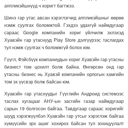
аппликэйшнүүд ч хоригт багтжээ.
Шинэ гар утас авсан хэрэглэгчид аппликэйшныг өөрөө
нэмж суулгах боломжтой. Гэхдээ удахгүй наймдугаар
сараас Google компанийн хориг үйлчилж эхлэхэд
Хуавэйн гар утаснууд Play Store дэлгүүрээс таслагдах
тул нэмж суулгах ч боломжгүй болох юм.
Гүүгл, Фэйсбүүк компаниудын хориг Хуавэйн гар утасны
бизнест том цохилт болж байна. Өнгөрсөн онд гар
утасны бизнес нь Хуавэй компанийн орлогын хамгийн
том эх үүсвэр болж байсан юм.
Хуавэйн гар утаснуудыг Гүүглийн Андроид системээс
таслах хугацааг АНУ-ын засгийн газар наймдугаар
сарын 19 болгосон байгаа. Тавдугаар сараас хоригийг
шууд хэрэгжүүлбэл Хуавэйн гар утсыг хэрэглэж байгаа
хүмүүсийн эрх ашиг хохирох байсан тул зохицуулалт