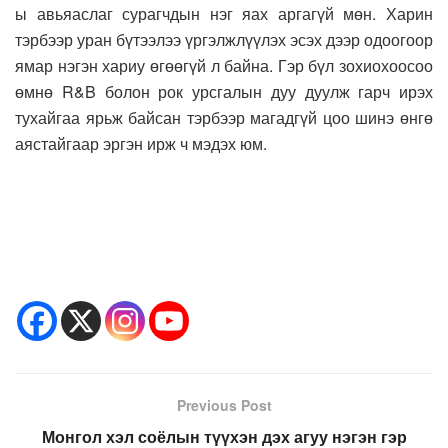
ы авьяаслаг сурагчдын нэг яах аргагүй мөн. Харин
тэрбээр уран бүтээлээ үргэлжлүүлэх эсэх дээр одоогоор
ямар нэгэн хариу өгөөгүй л байна. Гэр бүл зохиохоосоо
өмнө R&B болон рок урсгалын дуу дуулж гарч ирэх
тухайгаа ярьж байсан тэрбээр магадгүй цоо шинэ өнгө
аястайгаар эргэн ирж ч мэдэх юм.
Previous Post
Монгол хэл соёлын түүхэн дэх агуу нэгэн гэр