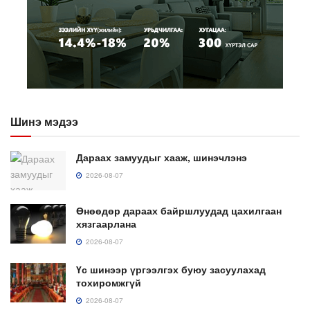
Шинэ мэдээ
Дараах замуудыг хааж, шинэчлэнэ
2026-08-07
Өнөөдөр дараах байршлуудад цахилгаан
хязгаарлана
2026-08-07
Үс шинээр үргээлгэх буюу засуулахад
тохиромжгүй
2026-08-07