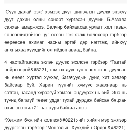
‘Сүүн далай ээж’ хэмээх дууг шинэчлэн дуулж энэхүү
дууг дахин олны сонорт хүргэсэн дуучин Б.Аззаяа
саяхан амаржжээ. Балчир байхаасаа урлагт хөл тавьж
сонсогчидтойгоо цуг өссөн гэж хэлж болохоор тэрбээр
өөрөөсөө ахимаг насны эртэй дэр нэгтгэж, ийнхүү
анхныхаа хүүхдийг өлгийдөн аваад байна.
4 настайгаасаа эхлэн дуулж эхэлсэн тэрбээр “Тавтай
нойрсоорой&#8221; хэмээх дууг тун ч эвлэгхэн дуулсан
нь өнөөг хүртэл хүүхэд багачуудын дунд хит хэвээр
байсаар буй. Харин түүнийг хүмүүс жаахнаар нь
сэтгэн, насанд хүрээгүй хэмээн эндүүрэх нь бий. Энэ нь
түүнд багагүй төвөг уддаг тухай дурдаж байсан бяцхан
охин энэ жил 21 нас хүрч байгаа ажээ.
“Хөгжим бүжгийн коллеж&#8221;-ийг хийлч мэргэжлээр
дүүргэсэн тэрбээр “Монголын Хүүхдийн Ордон&#8221;-