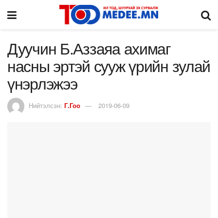
Дуучин Б.Аззаяа ахимаг
насны эртэй сууж үрийн зулай
үнэрлэжээ
Нийтэлсэн:
Г.Гоо
2019-06-09