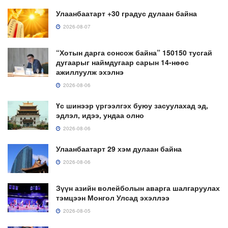
Улаанбаатарт +30 градус дулаан байна
2026-08-07
“Хотын дарга сонсож байна” 150150 тусгай
дугаарыг наймдугаар сарын 14-нөөс
ажиллуулж эхэлнэ
2026-08-06
Үс шинээр үргээлгэх буюу засуулахад эд,
эдлэл, идээ, ундаа олно
2026-08-06
Улаанбаатарт 29 хэм дулаан байна
2026-08-06
Зүүн азийн волейболын аварга шалгаруулах
тэмцээн Монгол Улсад эхэллээ
2026-08-05