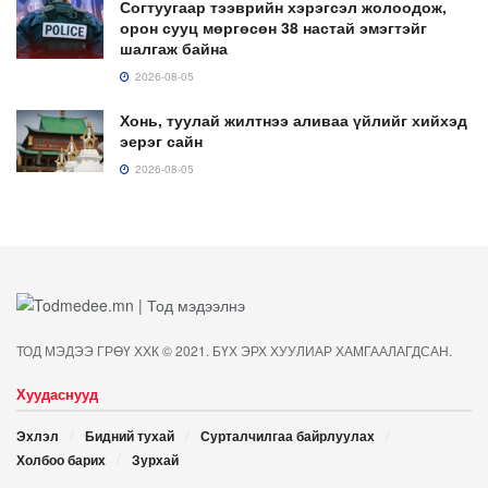
Согтуугаар тээврийн хэрэгсэл жолоодож,
орон сууц мөргөсөн 38 настай эмэгтэйг
шалгаж байна
2026-08-05
Хонь, туулай жилтнээ аливаа үйлийг хийхэд
эерэг сайн
2026-08-05
ТОД МЭДЭЭ ГРӨҮ ХХК © 2021. БҮХ ЭРХ ХУУЛИАР ХАМГААЛАГДСАН.
Хуудаснууд
Эхлэл
Бидний тухай
Сурталчилгаа байрлуулах
Холбоо барих
Зурхай