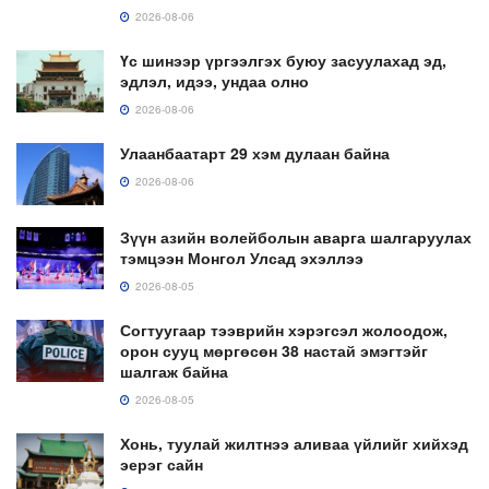
2026-08-06
Үс шинээр үргээлгэх буюу засуулахад эд,
эдлэл, идээ, ундаа олно
2026-08-06
Улаанбаатарт 29 хэм дулаан байна
2026-08-06
Зүүн азийн волейболын аварга шалгаруулах
тэмцээн Монгол Улсад эхэллээ
2026-08-05
Согтуугаар тээврийн хэрэгсэл жолоодож,
орон сууц мөргөсөн 38 настай эмэгтэйг
шалгаж байна
2026-08-05
Хонь, туулай жилтнээ аливаа үйлийг хийхэд
эерэг сайн