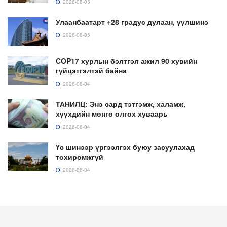
2026-08-05
Улаанбаатарт +28 градус дулаан, үүлшинэ
2026-08-05
COP17 хурлын бэлтгэл ажил 90 хувийн
гүйцэтгэлтэй байна
2026-08-04
ТАНИЛЦ: Энэ сард тэтгэмж, халамж,
хүүхдийн мөнгө олгох хуваарь
2026-08-04
Үс шинээр үргээлгэх буюу засуулахад
тохиромжгүй
2026-08-04