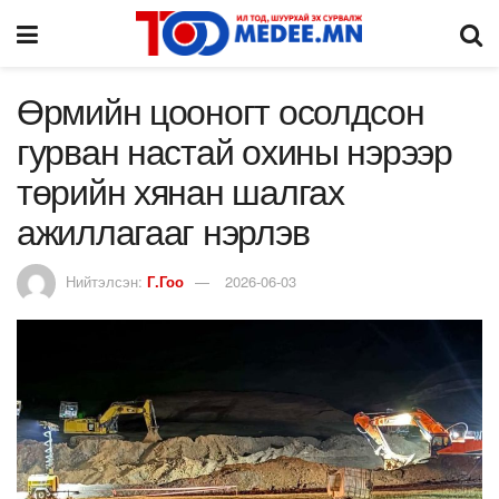
Өрмийн цооногт осолдсон
гурван настай охины нэрээр
төрийн хянан шалгах
ажиллагааг нэрлэв
Нийтэлсэн:
Г.Гоо
2026-06-03