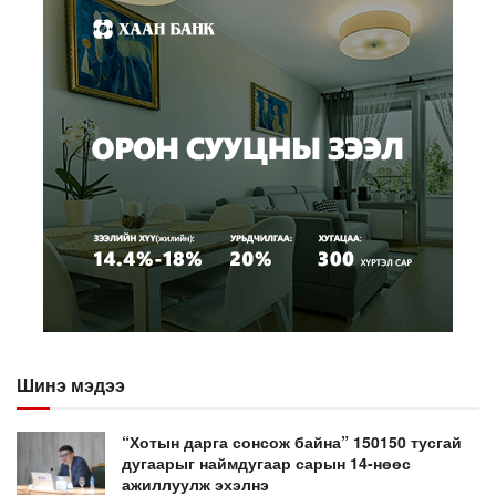
Шинэ мэдээ
“Хотын дарга сонсож байна” 150150 тусгай
дугаарыг наймдугаар сарын 14-нөөс
ажиллуулж эхэлнэ