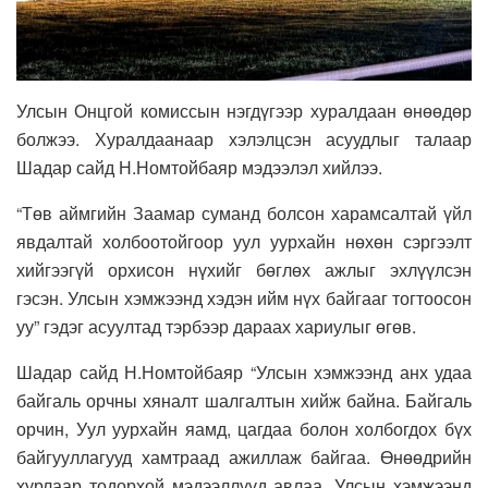
Улсын Онцгой комиссын нэгдүгээр хуралдаан өнөөдөр
болжээ. Хуралдаанаар хэлэлцсэн асуудлыг талаар
Шадар сайд Н.Номтойбаяр мэдээлэл хийлээ.
“Төв аймгийн Заамар суманд болсон харамсалтай үйл
явдалтай холбоотойгоор уул уурхайн нөхөн сэргээлт
хийгээгүй орхисон нүхийг бөглөх ажлыг эхлүүлсэн
гэсэн. Улсын хэмжээнд хэдэн ийм нүх байгааг тогтоосон
уу” гэдэг асуултад тэрбээр дараах хариулыг өгөв.
Шадар сайд Н.Номтойбаяр “Улсын хэмжээнд анх удаа
байгаль орчны хяналт шалгалтын хийж байна. Байгаль
орчин, Уул уурхайн яамд, цагдаа болон холбогдох бүх
байгууллагууд хамтраад ажиллаж байгаа. Өнөөдрийн
хурлаар тодорхой мэдээллүүд авлаа. Улсын хэмжээнд