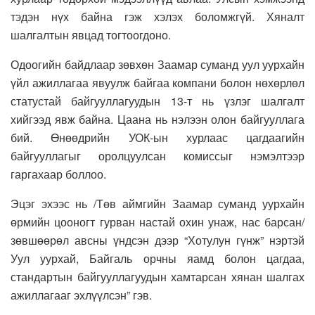
тэдэн нүх байна гэж хэлэх боломжгүй. Хяналт
шалгалтын явцад тогтоогдоно.
Одоогийн байдлаар зөвхөн Заамар суманд уул уурхайн
үйл ажиллагаа явуулж байгаа компани болон нөхөрлөл
статустай байгууллагуудын 13-т нь үзлэг шалгалт
хийгээд явж байна. Цаана нь нэлээн олон байгууллага
бий. Өнөөдрийн УОК-ын хурлаас цагдаагийн
байгууллагыг оролцуулсан комиссыг нэмэлтээр
гаргахаар боллоо.
Эцэг эхээс нь /Төв аймгийн Заамар суманд уурхайн
өрмийн цооногт гурван настай охин унаж, нас барсан/
зөвшөөрөл авсны үндсэн дээр “Хотулун гүнж” нэртэй
Уул уурхай, Байгаль орчны яамд болон цагдаа,
стандартын байгууллагуудын хамтарсан хянан шалгах
ажиллагааг эхлүүлсэн” гэв.