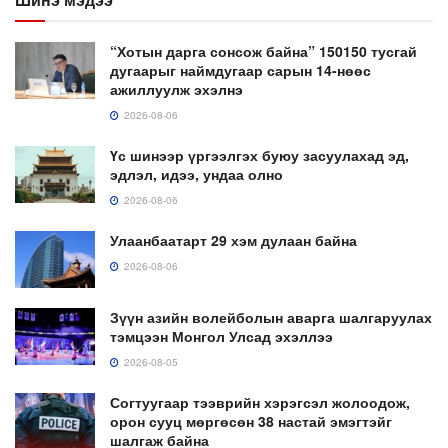
“Хотын дарга сонсож байна” 150150 тусгай
дугаарыг наймдугаар сарын 14-нөөс
ажиллуулж эхэлнэ
2026-08-06
Үс шинээр үргээлгэх буюу засуулахад эд,
эдлэл, идээ, ундаа олно
2026-08-06
Улаанбаатарт 29 хэм дулаан байна
2026-08-06
Зүүн азийн волейболын аварга шалгаруулах
тэмцээн Монгол Улсад эхэллээ
2026-08-05
Согтуугаар тээврийн хэрэгсэл жолоодож,
орон сууц мөргөсөн 38 настай эмэгтэйг
шалгаж байна