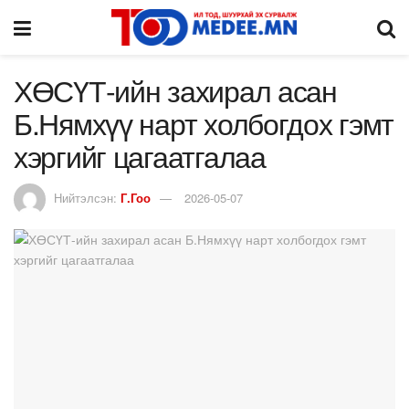
ХӨСҮТ-ийн захирал асан
Б.Нямхүү нарт холбогдох гэмт
хэргийг цагаатгалаа
Нийтэлсэн:
Г.Гоо
2026-05-07