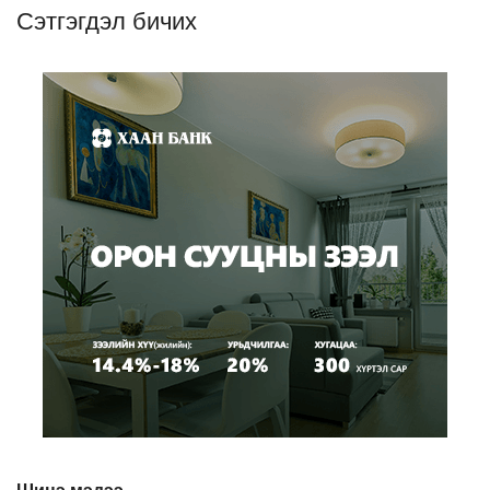
Сэтгэгдэл бичих
Шинэ мэдээ