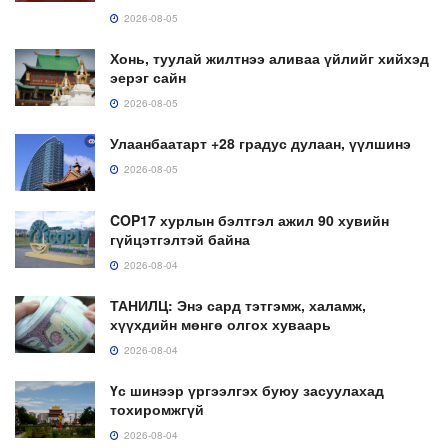
2026-08-05
Хонь, туулай жилтнээ аливаа үйлийг хийхэд
эерэг сайн
2026-08-05
Улаанбаатарт +28 градус дулаан, үүлшинэ
2026-08-05
COP17 хурлын бэлтгэл ажил 90 хувийн
гүйцэтгэлтэй байна
2026-08-04
ТАНИЛЦ: Энэ сард тэтгэмж, халамж,
хүүхдийн мөнгө олгох хуваарь
2026-08-04
Үс шинээр үргээлгэх буюу засуулахад
тохиромжгүй
2026-08-04