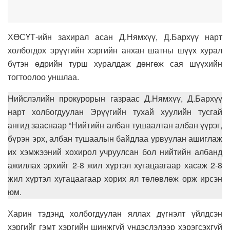
ХӨСҮТ-ийн захирал асан Д.Нямхүү, Д.Бархүү нарт
холбогдох эрүүгийн хэргийн анхан шатны шүүх хурал
бүтэн өдрийн турш хуралдаж дөнгөж сая шүүхийн
тогтоолоо уншлаа.
Нийслэлийн прокурорын газраас Д.Нямхүү, Д.Бархүү
нарт холбогдуулан Эрүүгийн тухай хуулийн тусгай
ангид зааснаар “Нийтийн албан тушаалтан албан үүрэг,
бүрэн эрх, албан тушаалын байдлаа урвуулан ашиглаж
их хэмжээний хохирол учруулсан бол нийтийн албанд
ажиллах эрхийг 2-8 жил хүртэл хугацаагаар хасаж 2-8
жил хүртэл хугацаагаар хорих ял төлөвлөж орж ирсэн
юм.
Харин тэдэнд холбогдуулан яллах дүгнэлт үйлдсэн
хэргийг гэмт хэргийн шинжгүй үндэслэлээр хэрэгсэхгүй