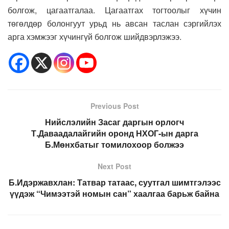
болгож, цагаатгалаа. Цагаатгах тогтоолыг хүчин
төгөлдөр болонгуут урьд нь авсан таслан сэргийлэх
арга хэмжээг хүчингүй болгож шийдвэрлэжээ.
Previous Post
Нийслэлийн Засаг даргын орлогч
Т.Даваадалайгийн оронд НХОГ-ын дарга
Б.Мөнхбатыг томилохоор болжээ
Next Post
Б.Идэржавхлан: Татвар татаас, суутгал шимтгэлээс
үүдэж “Чимээтэй номын сан” хаалгаа барьж байна