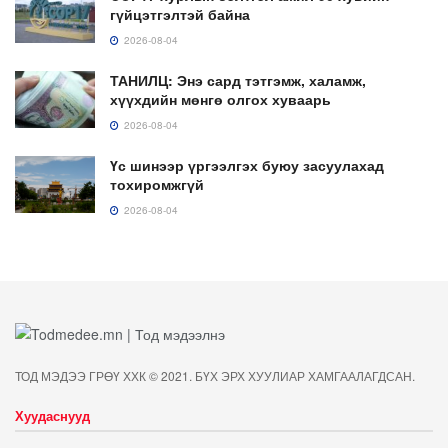
гүйцэтгэлтэй байна
2026-08-04
ТАНИЛЦ: Энэ сард тэтгэмж, халамж,
хүүхдийн мөнгө олгох хуваарь
2026-08-04
Үс шинээр үргээлгэх буюу засуулахад
тохиромжгүй
2026-08-04
ТОД МЭДЭЭ ГРӨҮ ХХК © 2021. БҮХ ЭРХ ХУУЛИАР ХАМГААЛАГДСАН.
Хуудаснууд