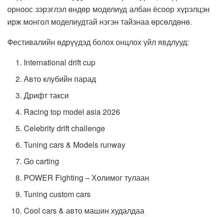
орноос зэрэглэл өндөр моделиуд албан ёсоор хүрэлцэн
ирж монгол моделиудтай нэгэн тайзнаа өрсөлдөнө.
Фестивалийн өдрүүдэд болох онцлох үйл явдлууд:
International drift cup
Авто клубийн парад
Дрифт такси
Racing top model asia 2026
Celebrity drift challenge
Tuning cars & Models runway
Go carting
POWER Fighting – Холимог тулаан
Tuning custom cars
Cool cars & авто машин худалдаа