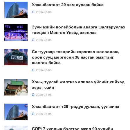
Улаанбаатарт 29 хэм дулаан байна
2026-08-06
Зүүн азийн волейболын аварга шалгаруулах
тэмцээн Монгол Улсад эхэллээ
2026-08-05
Согтуугаар тээврийн хэрэгсэл жолоодож,
орон сууц мөргөсөн 38 настай эмэгтэйг
шалгаж байна
2026-08-05
Хонь, туулай жилтнээ аливаа үйлийг хийхэд
эерэг сайн
2026-08-05
Улаанбаатарт +28 градус дулаан, үүлшинэ
2026-08-05
COP17 хурлын бэлтгэл ажил 90 хувийн