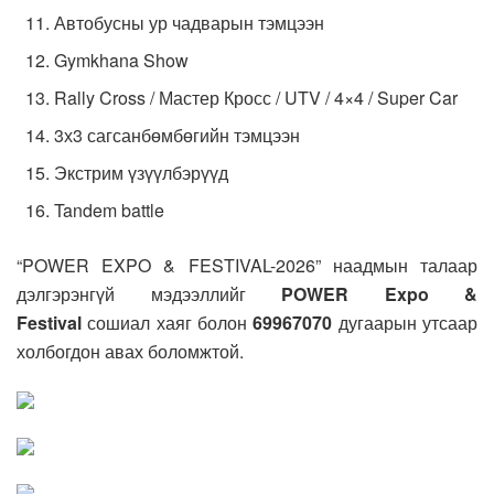
Автобусны ур чадварын тэмцээн
Gymkhana Show
Rally Cross / Мастер Кросс / UTV / 4×4 / Super Car
3х3 сагсанбөмбөгийн тэмцээн
Экстрим үзүүлбэрүүд
Tandem battle
“POWER EXPO & FESTIVAL-2026”
наадмын талаар
дэлгэрэнгүй мэдээллийг
POWER Expo &
Festival
сошиал хаяг болон
69967070
дугаарын утсаар
холбогдон авах боломжтой.