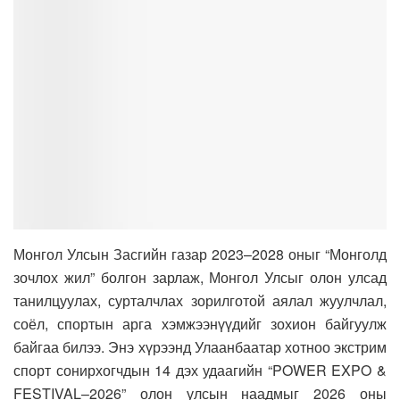
Монгол Улсын Засгийн газар 2023–2028 оныг “Монголд
зочлох жил” болгон зарлаж, Монгол Улсыг олон улсад
танилцуулах, сурталчлах зорилготой аялал жуулчлал,
соёл, спортын арга хэмжээнүүдийг зохион байгуулж
байгаа билээ. Энэ хүрээнд Улаанбаатар хотноо экстрим
спорт сонирхогчдын 14 дэх удаагийн “POWER EXPO &
FESTIVAL–2026”
олон улсын наадмыг 2026 оны