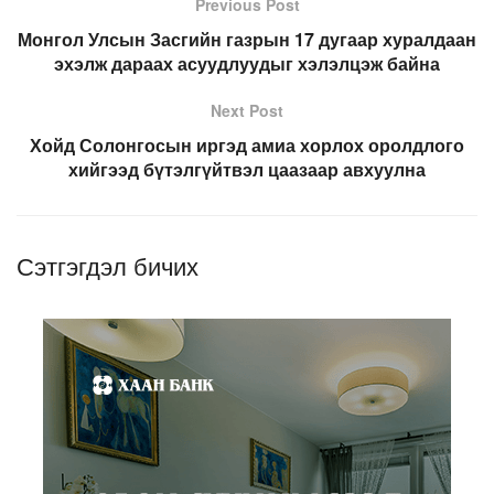
Previous Post
Монгол Улсын Засгийн газрын 17 дугаар хуралдаан
эхэлж дараах асуудлуудыг хэлэлцэж байна
Next Post
Хойд Солонгосын иргэд амиа хорлох оролдлого
хийгээд бүтэлгүйтвэл цаазаар авхуулна
Сэтгэгдэл бичих