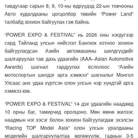
тавдугаар сарын 8, 9, 10-ны өдрүүдэд 22-ын товчооны
Авто худалдааны цогцолбор төвийн “Power Land”
талбайд зохион байгуулах гэж байна.
“POWER EXPO & FESTIVAL” нь 2026 оны нэгдүгээр
сард Тайланд улсын нийслэл Бангкок хотноо зохион
байгуулагдсан Азийн автомашины шилдгүүдийг
шалгаруулах тав дахь удаагийн (AAA–Asian Automotive
Awards) шагнал гардуулах ёслолоос “Азийн
мотоспортын шилдэг арга хэмжээ” шагналыг Монгол
Улсаас анх удаа хүртсэн олон улсын нэр хүндтэй арга
хэмжээ юм.
“POWER EXPO & FESTIVAL” 14 дэх удаагийн наадамд
10 орны баг, тамирчид оролцоно. Мөн өмнө жилээс
наадмын нэг хэсэг болон зохион байгуулагдаж эхэлсэн
“Racing TOP Model Asia” олон улсын уралдааны
моделийн шалгаруулалтаа өргөжүүлж, гаднын 3-5