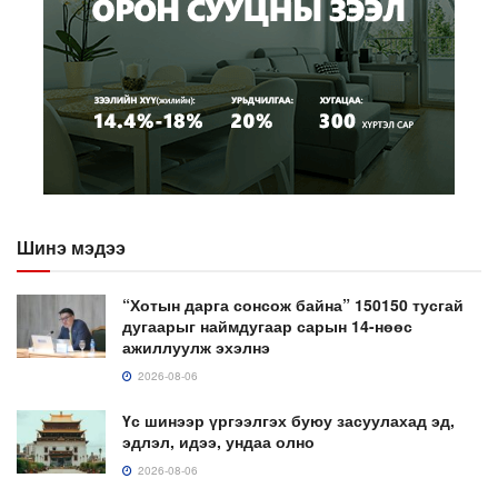
Шинэ мэдээ
“Хотын дарга сонсож байна” 150150 тусгай
дугаарыг наймдугаар сарын 14-нөөс
ажиллуулж эхэлнэ
2026-08-06
Үс шинээр үргээлгэх буюу засуулахад эд,
эдлэл, идээ, ундаа олно
2026-08-06