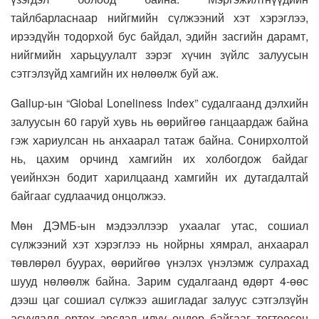
тайлбарласнаар нийгмийн сүлжээний хэт хэрэглээ,
ирээдүйн тодорхой бус байдал, эдийн засгийн дарамт,
нийгмийн харьцуулалт зэрэг хүчин зүйлс залуусын
сэтгэлзүйд хамгийн их нөлөөлж буй аж.
Gallup-ын “Global Loneliness Index” судалгаанд дэлхийн
залуусын 60 гаруй хувь нь өөрийгөө ганцаардаж байна
гэж хариулсан нь анхаарал татаж байна. Сонирхолтой
нь, цахим орчинд хамгийн их холбогдож байдаг
үеийнхэн бодит харилцаанд хамгийн их дутагдалтай
байгааг судлаачид онцолжээ.
Мөн ДЭМБ-ын мэдээллээр ухаалаг утас, сошиал
сүлжээний хэт хэрэглээ нь нойрны хямрал, анхаарал
төвлөрөл буурах, өөрийгөө үнэлэх үнэлэмж сулрахад
шууд нөлөөлж байна. Зарим судалгаанд өдөрт 4-өөс
дээш цаг сошиал сүлжээ ашигладаг залуус сэтгэлзүйн
асуудалд өртөх эрсдэл илүү өндөр байгааг тогтоосон