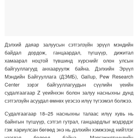
Дэлхий даяар залуусын сэтгэлзүйн эрүүл мэндийн
байдал дордож, ганцаардал, түгшүүр, дижитал
хамаарал ноцтой түвшинд хүрснийг олон улсын
байгууллагууд анхааруулж байна. Дэлхийн Эрүүл
Мэндийн Байгууллага (ДЭМБ), Gallup, Pew Research
Center зэрэг байгууллагуудын сүүлийн үеийн
судалгаагаар Z үеийнхэн болон залуу насныхны дунд
сэтгэлзүйн асуудал өмнөх үеэсээ илүү түгээмэл болжээ.
Судалгаагаар 18–25 насныхны талаас илүү хувь нь
байнгын түгшүүр, сэтгэл гутрал, ганцаардлыг мэдэрдэг
гэж хариулсан бөгөөд энэ нь дэлхийн хэмжээнд нийтлэг
үзэгдэл болоод байна. Мэргэжилтнүүдийн