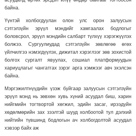
байна.
Үүнтэй холбогдуулан олон улс орон залуусын
сэтгэлзүйн эрүүл мэндийг хамгаалах бодлогыг
боловсрол, эрүүл мэндийн салбарт түлхүү хэрэгжүүлэх
болжээ. Сургуулиудад сэтгэлзүйн зөвлөгөө өгөх
үйлчилгээ нэмэгдүүлэх, дижитал хэрэглээг зөв зохистой
болгох сургалт явуулах, сошиал платформуудын
хариуцлагыг чангатгах зэрэг арга хэмжээг авч эхэлсэн
байна.
Мэргэжилтнүүдийн үзэж буйгаар залуусын сэтгэлзүйн
эрүүл мэнд нь зөвхөн хувь хүний асуудал биш, харин
нийгмийн тогтвортой хөгжил, эдийн засаг, ирээдүйн
хөдөлмөрийн зах зээлтэй шууд холбоотой тул дэлхий
нийтийн түвшинд бодлогын ач холбогдолтой асуудал
хэвээр байх аж