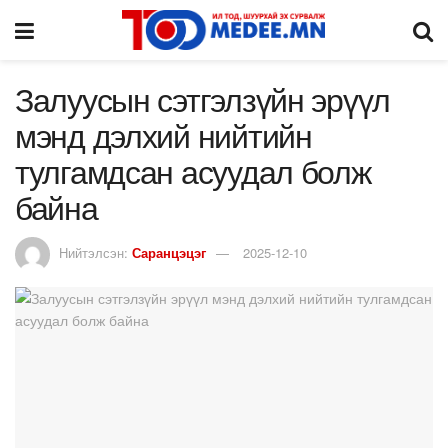
Залуусын сэтгэлзүйн эрүүл
мэнд дэлхий нийтийн
тулгамдсан асуудал болж
байна
Нийтэлсэн:
Саранцэцэг
2025-12-10