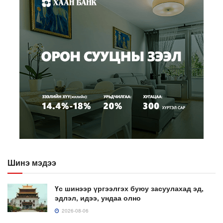
Шинэ мэдээ
Үс шинээр үргээлгэх буюу засуулахад эд,
эдлэл, идээ, ундаа олно
2026-08-06