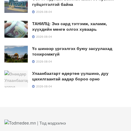
гүйцэтгэлтэй байна
2026-08-04
ТАНИЛЦ: Энэ сард тэтгэмж, халамж,
хүүхдийн мөнгө олгох хуваарь
2026-08-04
Үс шинээр үргээлгэх буюу засуулахад
тохиромжгүй
2026-08-04
Улаанбаатарт өдөртөө үүлшинэ, дуу
цахилгаантай аадар бороо орно
2026-08-04