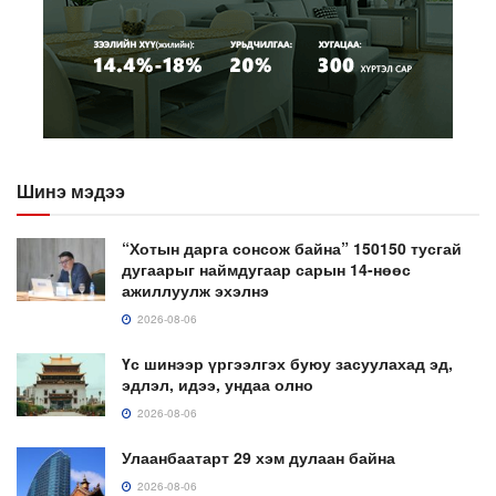
Шинэ мэдээ
“Хотын дарга сонсож байна” 150150 тусгай
дугаарыг наймдугаар сарын 14-нөөс
ажиллуулж эхэлнэ
2026-08-06
Үс шинээр үргээлгэх буюу засуулахад эд,
эдлэл, идээ, ундаа олно
2026-08-06
Улаанбаатарт 29 хэм дулаан байна
2026-08-06