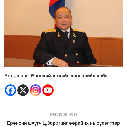
Эх сурвалж:
Ерөнхийлөгчийн хэвлэлийн албa
Previous Post
Ерөнхий шүүгч Ц.Зоригийг өөрийнх нь хүсэлтээр