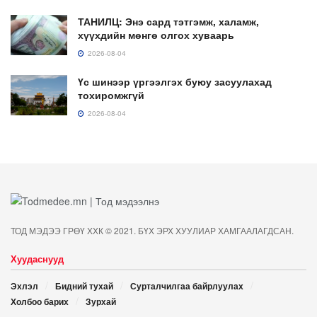
ТАНИЛЦ: Энэ сард тэтгэмж, халамж,
хүүхдийн мөнгө олгох хуваарь
2026-08-04
Үс шинээр үргээлгэх буюу засуулахад
тохиромжгүй
2026-08-04
ТОД МЭДЭЭ ГРӨҮ ХХК © 2021. БҮХ ЭРХ ХУУЛИАР ХАМГААЛАГДСАН.
Хуудаснууд
Эхлэл
Бидний тухай
Сурталчилгаа байрлуулах
Холбоо барих
Зурхай