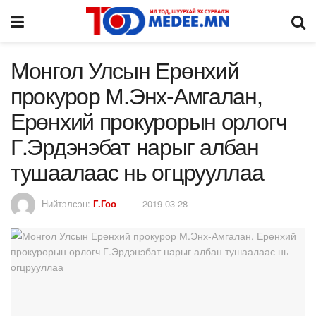
Монгол Улсын Ерөнхий
прокурор М.Энх-Амгалан,
Ерөнхий прокурорын орлогч
Г.Эрдэнэбат нарыг албан
тушаалаас нь огцрууллаа
Нийтэлсэн:
Г.Гоо
2019-03-28