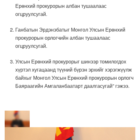
Ерөнхий прокурорын албан тушаалаас
огцруулсугай.
Ганбатын Эрдэнэбатыг Монгол Улсын Ерөнхий
прокурорын орлогчийн албан тушаалаас
огцруулсугай.
Улсын Ерөнхий прокурорыг шинээр томилогдох
хүртэл хугацаанд түүний бүрэн эрхийг хэрэгжүүлж
байхыг Монгол Улсын Ерөнхий прокурорын орлогч
Баяраагийн Амгаланбаатарт даалгасугай” гэжээ.