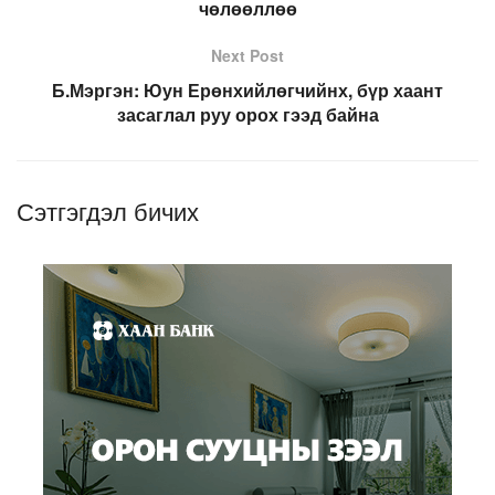
чөлөөллөө
Next Post
Б.Мэргэн: Юун Ерөнхийлөгчийнх, бүр хаант
засаглал руу орох гээд байна
Сэтгэгдэл бичих