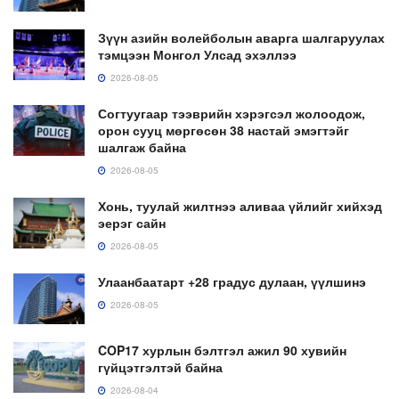
Зүүн азийн волейболын аварга шалгаруулах
тэмцээн Монгол Улсад эхэллээ
2026-08-05
Согтуугаар тээврийн хэрэгсэл жолоодож,
орон сууц мөргөсөн 38 настай эмэгтэйг
шалгаж байна
2026-08-05
Хонь, туулай жилтнээ аливаа үйлийг хийхэд
эерэг сайн
2026-08-05
Улаанбаатарт +28 градус дулаан, үүлшинэ
2026-08-05
COP17 хурлын бэлтгэл ажил 90 хувийн
гүйцэтгэлтэй байна
2026-08-04