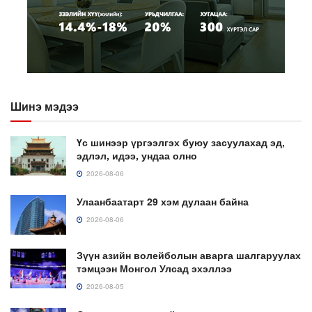
Шинэ мэдээ
Үс шинээр үргээлгэх буюу засуулахад эд,
эдлэл, идээ, ундаа олно
2026-08-06
Улаанбаатарт 29 хэм дулаан байна
2026-08-06
Зүүн азийн волейболын аварга шалгаруулах
тэмцээн Монгол Улсад эхэллээ
2026-08-05