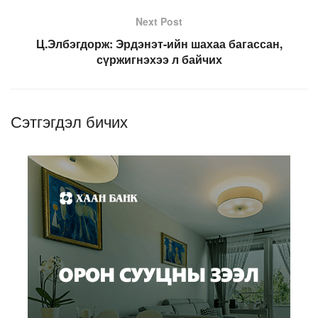
Next Post
Ц.Элбэгдорж: Эрдэнэт-ийн шахаа багассан,
сүржигнэхээ л байчих
Сэтгэгдэл бичих