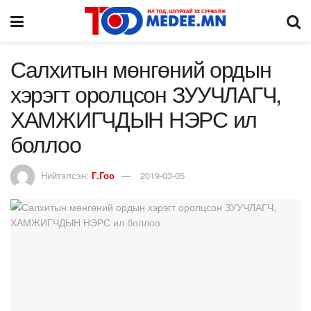
Салхитын мөнгөний ордын
хэрэгт оролцсон ЗУУЧЛАГЧ,
ХАМЖИГЧДЫН НЭРС ил
боллоо
Нийтэлсэн:
Г.Гоо
2019-03-05