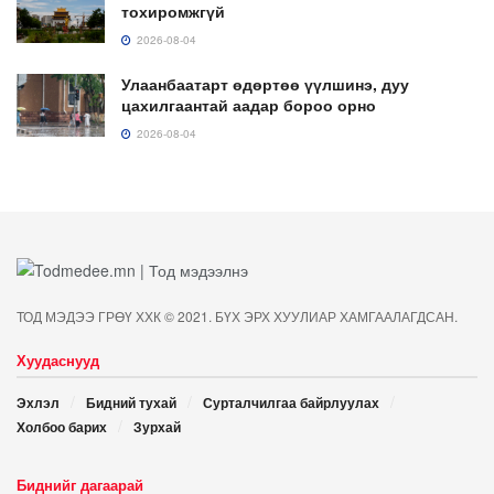
тохиромжгүй
2026-08-04
Улаанбаатарт өдөртөө үүлшинэ, дуу
цахилгаантай аадар бороо орно
2026-08-04
ТОД МЭДЭЭ ГРӨҮ ХХК © 2021. БҮХ ЭРХ ХУУЛИАР ХАМГААЛАГДСАН.
Хуудаснууд
Эхлэл
Бидний тухай
Сурталчилгаа байрлуулах
Холбоо барих
Зурхай
Биднийг дагаарай