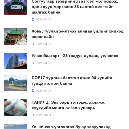
Согтуугаар тээврийн хэрэгсэл жолоодож,
орон сууц мөргөсөн 38 настай эмэгтэйг
шалгаж байна
2026-08-05
Хонь, туулай жилтнээ аливаа үйлийг хийхэд
эерэг сайн
2026-08-05
Улаанбаатарт +28 градус дулаан, үүлшинэ
2026-08-05
COP17 хурлын бэлтгэл ажил 90 хувийн
гүйцэтгэлтэй байна
2026-08-04
ТАНИЛЦ: Энэ сард тэтгэмж, халамж,
хүүхдийн мөнгө олгох хуваарь
2026-08-04
Үс шинээр үргээлгэх буюу засуулахад