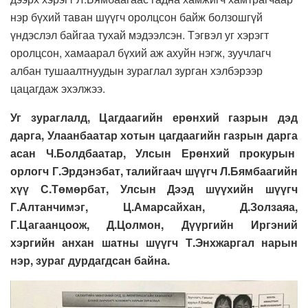
нэр бүхий таван шүүгч оролцсон байж болзошгүй
үндэслэл байгаа тухай мэдээлсэн. Тэгвэл уг хэрэгт
оролцсон, хамаарал бүхий аж ахуйн нэгж, зуучлагч
албан тушаалтнуудын зураглал зурган хэлбэрээр
цацагдаж эхэлжээ.
Уг зураглалд, Цагдаагийн ерөнхий газрын дэд
дарга, Улаанбаатар хотын цагдаагийн газрын дарга
асан Ч.Болдбаатар, Улсын Ерөнхий прокурын
орлогч Г.Эрдэнэбат, талийгаач шүүгч Л.Бямбаагийн
хүү С.Төмөрбат, Улсын Дээд шүүхийн шүүгч
Г.Алтанчимэг, Ц.Амарсайхан, Д.Золзаяа,
Г.Цагаанцоож, Д.Цолмон, Дүүргийн Иргэний
хэргийн анхан шатны шүүгч Т.Энхжаргал нарын
нэр, зураг дурдагдсан байна.