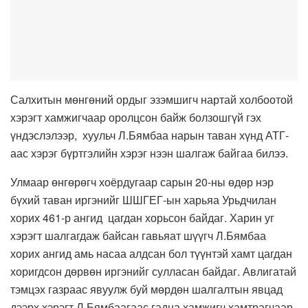
Салхитын мөнгөний ордыг эзэмшигч нартай холбоотой
хэрэгт хамжигчаар оролцсон байж болзошгүй гэх
үндэслэлээр, хуульч Л.Бямбаа нарын таван хүнд АТГ-
аас хэрэг бүртгэлийн хэрэг нээн шалгаж байгаа билээ.
Улмаар өнгөрөгч хоёрдугаар сарын 20-ны өдөр нэр
бүхий таван иргэнийг ШШГЕГ-ын харьяа Урьдчилан
хорих 461-р ангид цагдан хорьсон байдаг. Харин уг
хэрэгт шалгагдаж байсан гавьяат шүүгч Л.Бямбаа
хорих ангид амь насаа алдсан бол түүнтэй хамт цагдан
хоригдсон дөрвөн иргэнийг сулласан байдаг. Авлигатай
тэмцэх газраас явуулж буй мөрдөн шалгалтын явцад
дээрх хэрэгт Л.Бямбаагаас гадна хамжигч хамтрагчаар