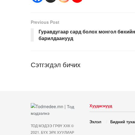
Previous Post
Гуравдугаар сард болох монгол бөхий
барилдаанууд
Сэтгэгдэл бичих
Хуудаснууд
Эхлэл
Бидний туха
ТОД МЭДЭЭ ГРӨҮ ХХК ©
2021. БҮХ ЭРХ ХУУЛИАР