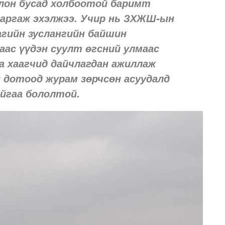
лон бусад холбоотой баримт
гаргаж эхэлжээ. Учир нь ЗХЖШ-ын
аагийн зуслангийн байшин
аас үүдэн суулт өгсний улмаас
а хаагчид дайчлагдан ажиллаж
йн дотоод журам зөрчсөн асуудалд
айгаа бололтой.