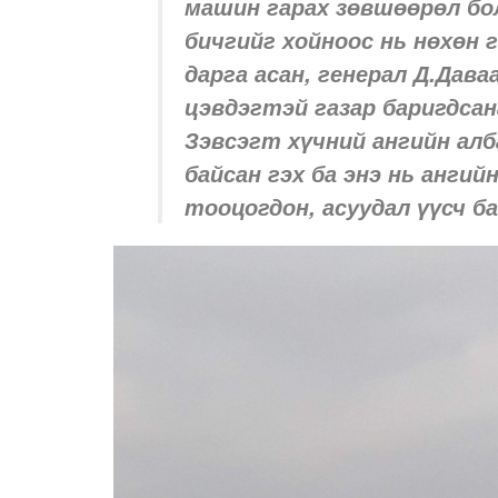
машин гарах зөвшөөрөл бо
бичгийг хойноос нь нөхөн 
дарга асан, генерал Д.Дав
цэвдэгтэй газар баригдсан
Зэвсэгт хүчний ангийн алб
байсан гэх ба энэ нь анги
тооцогдон, асуудал үүсч б