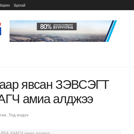
барих
Зурхай
аар явсан ЗЭВСЭГТ
ГЧ амиа алджээ
гэм
,
Тод мэдээ