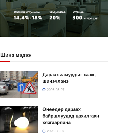
Шинэ мэдээ
Дараах замуудыг хааж,
шинэчлэнэ
2026-08-07
Өнөөдөр дараах
байршлуудад цахилгаан
хязгаарлана
2026-08-07