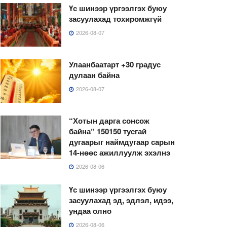
Үс шинээр үргээлгэх буюу
засуулахад тохиромжгүй
2026-08-07
Улаанбаатарт +30 градус
дулаан байна
2026-08-07
“Хотын дарга сонсож
байна” 150150 тусгай
дугаарыг наймдугаар сарын
14-нөөс ажиллуулж эхэлнэ
2026-08-06
Үс шинээр үргээлгэх буюу
засуулахад эд, эдлэл, идээ,
ундаа олно
2026-08-06