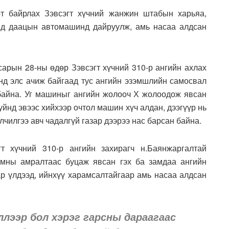
рт байрлах Зэвсэгт хүчний жанжин штабын харьяа,
үнд даацын автомашинд дайруулж, амь насаа алдсан
сарын 28-ны өдөр Зэвсэгт хүчний 310-р ангийн ахлах
анд элс ачиж байгаад тус ангийн эзэмшлийн самосвал
байна. Уг машиныг ангийн жолооч Х жолоодож явсан
уйнд эвээс хийхээр очтол машин хүч алдан, дээгүүр нь
лчилгээ авч чадалгүй газар дээрээ нас барсан байна.
т хүчний 310-р ангийн захирагч н.Баянжаргалтай
амны амралтаас буцаж явсан гэх ба замдаа ангийн
р үлдээд, ийнхүү харамсалтайгаар амь насаа алдсан
ллээр бол хэрэг гарсны дараагаас