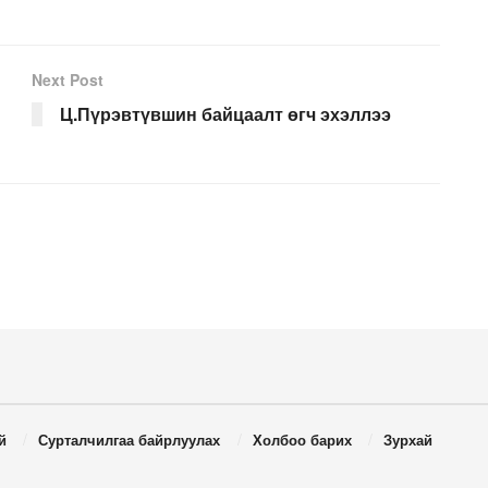
Next Post
н
Ц.Пүрэвтүвшин байцаалт өгч эхэллээ
й
Сурталчилгаа байрлуулах
Холбоо барих
Зурхай