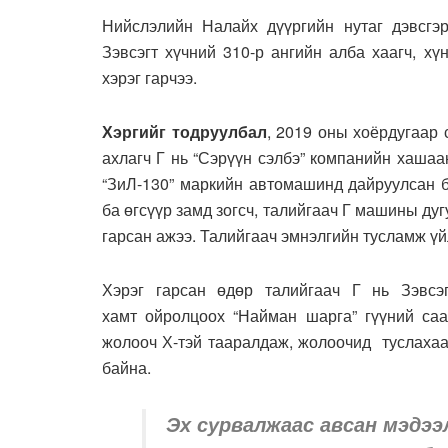
Нийслэлийн Налайх дүүргийн нутаг дэвсгэ
Зэвсэгт хүчний 310-р ангийн алба хаагч, х
хэрэг гарчээ.
Хэргийг тодруулбал
, 2019 оны хоёрдугаар 
ахлагч Г нь “Сэрүүн сэлбэ” компанийн хаша
“ЗиЛ-130” маркийн автомашинд дайруулсан 
ба өгсүүр замд зогсч, талийгаач Г машины дуг
гарсан ажээ. Талийгаач эмнэлгийн тусламж үй
Хэрэг гарсан өдөр талийгаач Г нь Зэвсэг
хамт ойролцоох “Найман шарга” гүүний са
жолооч Х-тэй тааралдаж, жолоочид туслахаа
байна.
Эх сурвалжаас авсан мэдээ