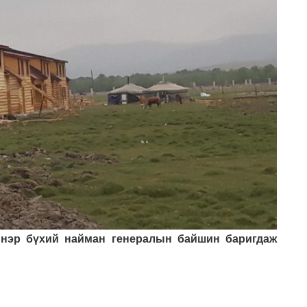
 нэр бүхий найман генералын байшин баригдаж