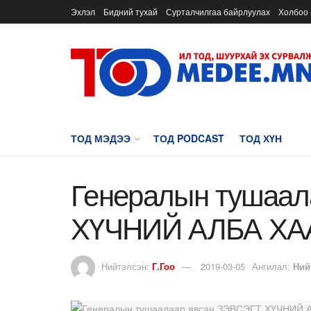
Эхлэл
Бидний тухай
Сурталчилгаа байрлуулах
Холбоо 
ТОД МЭДЭЭ
ТОД PODCAST
ТОД ХҮН
Генералын тушаал
ХҮЧНИЙ АЛБА ХАА
Нийтэлсэн:
Г.Гоо
2019-03-05
Ангилал:
Ний