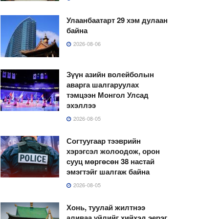
Улаанбаатарт 29 хэм дулаан
байна
2026-08-06
Зүүн азийн волейболын
аварга шалгаруулах
тэмцээн Монгол Улсад
эхэллээ
2026-08-05
Согтуугаар тээврийн
хэрэгсэл жолоодож, орон
сууц мөргөсөн 38 настай
эмэгтэйг шалгаж байна
2026-08-05
Хонь, туулай жилтнээ
аливаа үйлийг хийхэд эерэг