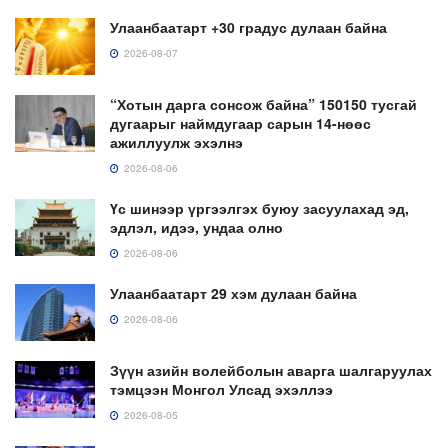
Улаанбаатарт +30 градус дулаан байна
2026-08-07
“Хотын дарга сонсож байна” 150150 тусгай
дугаарыг наймдугаар сарын 14-нөөс
ажиллуулж эхэлнэ
2026-08-06
Үс шинээр үргээлгэх буюу засуулахад эд,
эдлэл, идээ, ундаа олно
2026-08-06
Улаанбаатарт 29 хэм дулаан байна
2026-08-06
Зүүн азийн волейболын аварга шалгаруулах
тэмцээн Монгол Улсад эхэллээ
2026-08-05