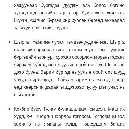
хажуунаас бүргэдээ дуудаж аль болох богино
хугацаанд өөрийн гар дээр буулгахыг хичээнэ.
Шүүгч, үзэгчид бүргэд хир хурдан бөгөөд анхаарал
татахуйц нисэхийг шүүнэ.
Шырга хамгийн чухал тэмцээнүүдийн нэг. Шырга
нь ангийн арьсаар хийсэн хиймэл үнэг юм. Түүнийг
бүргэдийн эзэн урт сураар оосорлож морьны араас
чирэхэд бүргэд мөн л уулын оройгоос тус Шыргаан
дээр бууна. Зарим бүргэд нь уулын оройгоос шууд
уруудан ирж буудаг байхад зарим нь эхлээд тэнгэр
өөд хөөрсний дараа эгцдээрээс чулуу мэт унах нь
гайхалтай.
Көкбар буюу Тулам булаацалдах тэмцээн. Маш их
хурд, хүч, энерги шаардах тоглоом. Тоглоомны гол
зорилго нь ямааны тулмыг өрсөлдөгч багаас