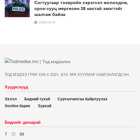
Согтуугаар тээврийн хэрэгсэл жолоодож,
орон сууц мөргөсөн 38 настай эмэгтэйг
шалгаж байна
2026-08-05
ТОД МЭДЭЭ ГРӨҮ ХХК © 2021. БҮХ ЭРХ ХУУЛИАР ХАМГААЛАГДСАН.
Хуудаснууд
Эхлэл
Бидний тухай
Сурталчилгаа байрлуулах
Холбоо барих
Зурхай
Биднийг дагаарай