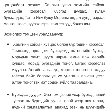
цогцолборт эхэлнэ. Баярын үеэр хамгийн сайхан
бүргэдийн хэрэгсэл, бүргэд дуудах, тулам
булаалдах, Тэнгэ Илү буюу Морины явдал дунд газраас
мөнгөн зоос шүүрэх зэрэг тэмцээнүүд болох юм.
Зоxиогдох тэмцээн уралдаанууд:
Хамгийн сайхан хувцас болон бүргэдийн хэрэгсэл.
Тэмцээнд оролцогч бүргэдчид нь өөрийн бүргэд,
морьдын хамт шүүгч нарын өмнө ирж өөрийн
хувцас, морьд, бүргэдийн тоног, багаж хэрэгслээ
үзүүлнэ. Ангийн арьс, үс, мөнгөн тоногоор голдуу
гоёсон байх боловч үе үе унаганы арьсан дээл,
алтан тоног гэх мэт содон зүйлс тааралдана.
Бүргэдээ дуудах. Энэ тэмцээний үеэр бүргэд чиний
туслах нь бүргэдийг уулын орой дээр авч гараад
нүдний хамгаалалтыг авахад эзэн нь шүүгчдийн