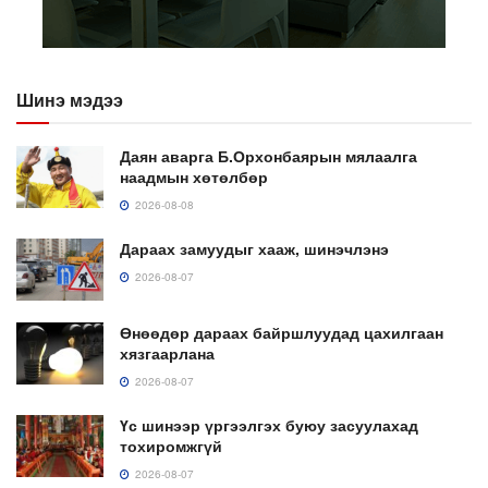
Шинэ мэдээ
Даян аварга Б.Орхонбаярын мялаалга
наадмын хөтөлбөр
2026-08-08
Дараах замуудыг хааж, шинэчлэнэ
2026-08-07
Өнөөдөр дараах байршлуудад цахилгаан
хязгаарлана
2026-08-07
Үс шинээр үргээлгэх буюу засуулахад
тохиромжгүй
2026-08-07