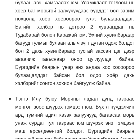
булаан авч, хамгаалах юм. Уламжлалт тоглоом нь
хоёр баг морьтой залуучуудаас бүрддэг бол зарим
нөхцөлд хоёр хоёроороо тулж булаацалддаг.
Багийн хэлбэр нь дотроо 2 хуваагддаг нь
Тудабарай болон Каражай юм. Эхний хувилбараар
багууд тулмыг булаан аль ч зүгт дутан одож болдог
бол 2 дахь хувилбараар тусгай зассан цэг дээр
аваачиж тавьснаар оноо цуглуулдаг байна.
Бүргэдийн баярын үеэр анх андаа хос хосоороо
булаацалддаг байсан бол одоо хоёр дахь
хэлбэрийг сонгон зохион байгуулж байна.
Тэнгэ Илү буюу Морины явдал дунд газраас
мөнгөн зоос шүүрэх тэмцээн юм. Бүх л нүүдэлчин
ард түмний адил казак залуучууд багаасаа морь
унаж сурдаг тул газраас юм шүүрэх энэ тэмцээн
маш өрсөлдөөнтэй болдог. Бүргэдийн баярын
ерөнхий зохион байгуулагчаар Улаанбаатар Аялал