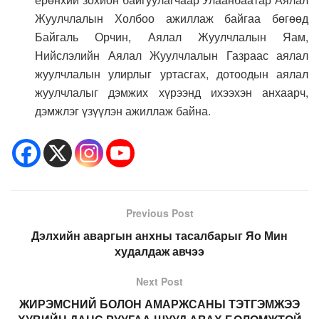
Жуулчлалын Холбоо ажиллаж байгаа бөгөөд
Байгаль Орчин, Аялал Жуулчлалын Яам,
Нийслэлийн Аялал Жуулчлалын Газраас аялал
жуулчлалын улирлыг уртасгах, дотоодын аялал
жуулчлалыг дэмжих хүрээнд ихээхэн анхаарч,
дэмжлэг үзүүлэн ажиллаж байна.
Previous Post
Дэлхийн аваргын анхны тасалбарыг Яо Мин
худалдаж авчээ
Next Post
ЖИРЭМСНИЙ БОЛОН АМАРЖСАНЫ ТЭТГЭМЖЭЭ