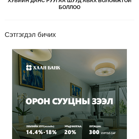
ХУВИЙН ДАНС РУУГАА ШУУД АВАХ БОЛОМЖТОЙ
БОЛЛОО
Сэтгэгдэл бичих