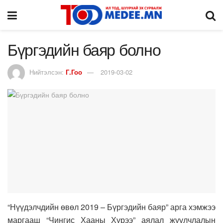
Бүргэдийн баяр болно
Нийтэлсэн:
Г.Гоо
2019-03-02
“Нүүдэлчдийн өвөл 2019 – Бүргэдийн баяр” арга хэмжээ
маргааш “Чингис Хааны Хүрээ” аялал жуулчлалын