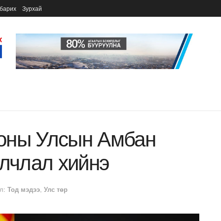
барих
Зурхай
оны Улсын Амбан
йлчлал хийнэ
л:
Тод мэдээ
,
Улс төр