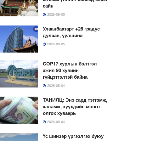
сайн
2026-08-05
Улаанбаатарт +28 градус
дулаан, үүлшинэ
2026-08-05
COP17 хурлын бэлтгэл
ажил 90 хувийн
гүйцэтгэлтэй байна
2026-08-04
ТАНИЛЦ: Энэ сард тэтгэмж,
халамж, хүүхдийн мөнгө
олгох хуваарь
2026-08-04
Үс шинээр үргээлгэх буюу