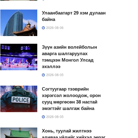
Улаанбаатарт 29 хэм дулаан
байна
2026-08-06
Зүүн азийн волейболын
аварга шалгаруулах
тэмцээн Монгол Улсад
эхэллээ
2026-08-05
Согтуугаар тээврийн
хэрэгсэл жолоодож, орон
сууц мөргөсөн 38 настай
эмэгтэйг шалгаж байна
2026-08-05
Хонь, туулай жилтнээ
аливаа үйлийг хийхэд эерэг