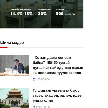
Шинэ мэдээ
“Хотын дарга сонсож
байна” 150150 тусгай
дугаарыг наймдугаар сарын
14-нөөс ажиллуулж эхэлнэ
2026-08-06
Үс шинээр үргээлгэх буюу
засуулахад эд, эдлэл, идээ,
ундаа олно
2026-08-06