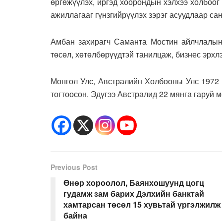
өргөжүүлэх, иргэд хоорондын хэлхээ холбоог 
ажиллагааг гүнзгийрүүлэх зэрэг асуудлаар са
Амбан захирагч Саманта Мостин айлчлалын
төсөл, хөтөлбөрүүдтэй танилцаж, бизнес эрхл
Монгол Улс, Австралийн Холбооны Улс 1972 
тогтоосон. Эдүгээ Австралид 22 мянга гаруй 
Previous Post
Өнөр хороолол, Баянхошуунд цогц
гудамж зам барих Дэлхийн банктай
хамтарсан төсөл 15 хувьтай үргэлжилж
байна