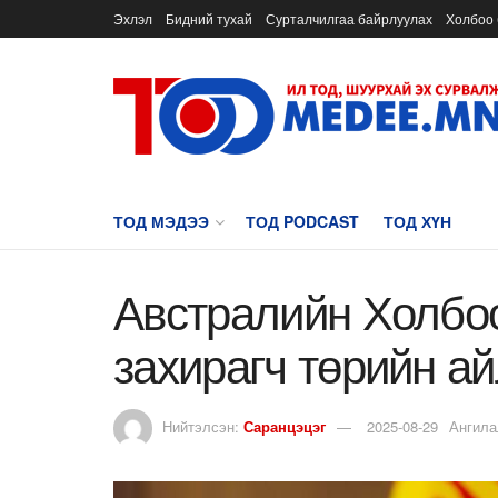
Эхлэл
Бидний тухай
Сурталчилгаа байрлуулах
Холбоо 
ТОД МЭДЭЭ
ТОД PODCAST
ТОД ХҮН
Австралийн Холбо
захирагч төрийн а
Нийтэлсэн:
Саранцэцэг
2025-08-29
Ангила