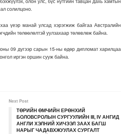
бэхжүүлэх, олон улс, бүс нутгийн тавцан дахь хамтын
нал солилцоно.
хаа үеэр манай улсад хэрэгжиж байгаа Австралийн
эгчдийн төлөөлөлтэй уулзахаар төлөвлөж байна.
оны 09 дүгээр сарын 15-ны өдөр дипломат харилцаа
монгол иргэн оршин сууж байна.
Next Post
ТӨРИЙН ӨМЧИЙН ЕРӨНХИЙ
БОЛОВСРОЛЫН СУРГУУЛИЙН III, IV АНГИД
АНГЛИ ХЭЛНИЙ ХИЧЭЭЛ ЗААХ БАГШ
НАРЫГ ЧАДАВХЖУУЛАХ СУРГАЛТ