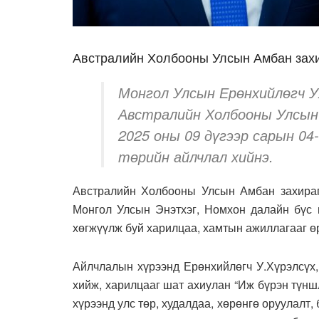
Австралийн Холбооны Улсын Амбан захи
Монгол Улсын Ерөнхийлөгч У
Австралийн Холбооны Улсын
2025 оны 09 дүгээр сарын 04
төрийн айлчлал хийнэ.
Австралийн Холбооны Улсын Амбан захираг
Монгол Улсын Энэтхэг, Номхон далайн бүс н
хөгжүүлж буй харилцаа, хамтын ажиллагааг ө
Айлчлалын хүрээнд Ерөнхийлөгч У.Хүрэлсүх,
хийж, харилцааг шат ахиулан “Иж бүрэн түнш
хүрээнд улс төр, худалдаа, хөрөнгө оруулалт,