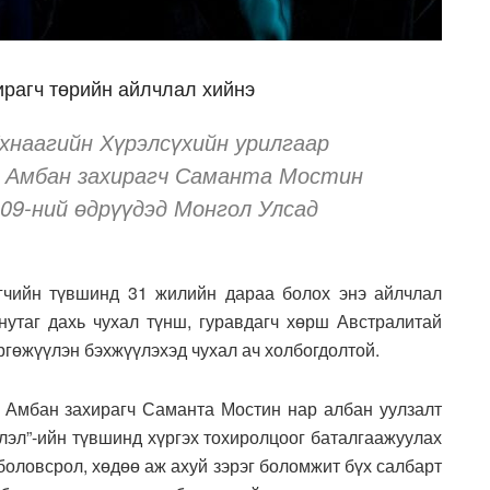
рагч төрийн айлчлал хийнэ
хнаагийн Хүрэлсүхийн урилгаар
 Амбан захирагч Саманта Мостин
-09-ний өдрүүдэд Монгол Улсад
чийн түвшинд 31 жилийн дараа болох энэ айлчлал
утаг дахь чухал түнш, гуравдагч хөрш Австралитай
ргөжүүлэн бэхжүүлэхэд чухал ач холбогдолтой.
 Амбан захирагч Саманта Мостин нар албан уулзалт
лэл”-ийн түвшинд хүргэх тохиролцоог баталгаажуулах
 боловсрол, хөдөө аж ахуй зэрэг боломжит бүх салбарт