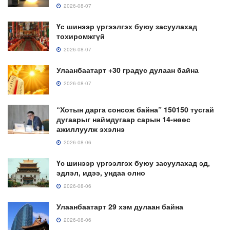
2026-08-07
Үс шинээр үргээлгэх буюу засуулахад
тохиромжгүй
2026-08-07
Улаанбаатарт +30 градус дулаан байна
2026-08-07
“Хотын дарга сонсож байна” 150150 тусгай
дугаарыг наймдугаар сарын 14-нөөс
ажиллуулж эхэлнэ
2026-08-06
Үс шинээр үргээлгэх буюу засуулахад эд,
эдлэл, идээ, ундаа олно
2026-08-06
Улаанбаатарт 29 хэм дулаан байна
2026-08-06