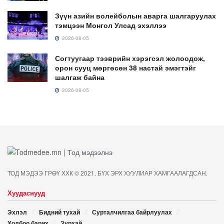
Зүүн азийн волейболын аварга шалгаруулах
тэмцээн Монгол Улсад эхэллээ
2026-08-05
Согтуугаар тээврийн хэрэгсэл жолоодож,
орон сууц мөргөсөн 38 настай эмэгтэйг
шалгаж байна
2026-08-05
ТОД МЭДЭЭ ГРӨҮ ХХК © 2021. БҮХ ЭРХ ХУУЛИАР ХАМГААЛАГДСАН.
Хуудаснууд
Эхлэл
Бидний тухай
Сурталчилгаа байрлуулах
Холбоо барих
Зурхай