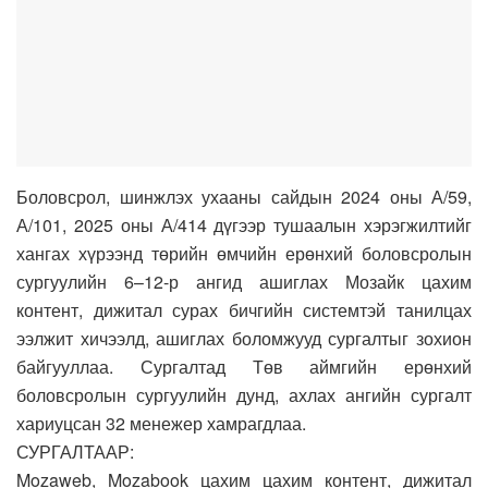
Боловсрол, шинжлэх ухааны сайдын 2024 оны А/59,
А/101, 2025 оны А/414 дүгээр тушаалын хэрэгжилтийг
хангах хүрээнд төрийн өмчийн ерөнхий боловсролын
сургуулийн 6–12-р ангид ашиглах Мозайк цахим
контент, дижитал сурах бичгийн системтэй танилцах
ээлжит хичээлд, ашиглах боломжууд сургалтыг зохион
байгууллаа. Сургалтад Төв аймгийн ерөнхий
боловсролын сургуулийн дунд, ахлах ангийн сургалт
хариуцсан 32 менежер хамрагдлаа.
СУРГАЛТААР:
Mozaweb, Mozabook цахим цахим контент, дижитал