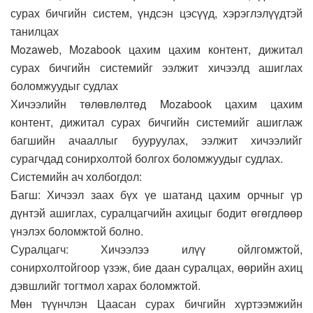
сурах бичгийн систем, үндсэн цэсүүд, хэрэглэлүүдтэй
танилцах
Mozaweb, Mozabook цахим цахим контент, дижитал
сурах бичгийн системийг ээлжит хичээлд ашиглах
боломжуудыг судлах
Хичээлийн төлөвлөлтөд Mozabook цахим цахим
контент, дижитал сурах бичгийн системийг ашиглаж
багшийн ачааллыг бууруулах, ээлжит хичээлийг
сурагчдад сонирхолтой болгох боломжуудыг судлах.
Системийн ач холбогдол:
Багш: Хичээл заах бүх үе шатанд цахим орчныг үр
дүнтэй ашиглах, суралцагчийн ахицыг бодит өгөгдлөөр
үнэлэх боломжтой болно.
Суралцагч: Хичээлээ илүү ойлгомжтой,
сонирхолтойгоор үзэж, бие даан суралцах, өөрийн ахиц
дэвшлийг тогтмол харах боломжтой.
Мөн түүнчлэн Цаасан сурах бичгийн хүртээмжийн