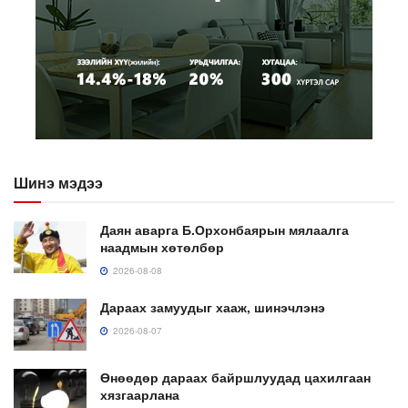
Шинэ мэдээ
Даян аварга Б.Орхонбаярын мялаалга
наадмын хөтөлбөр
2026-08-08
Дараах замуудыг хааж, шинэчлэнэ
2026-08-07
Өнөөдөр дараах байршлуудад цахилгаан
хязгаарлана