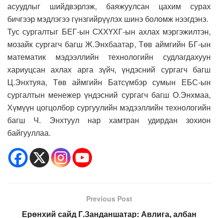
асуудлыг шийдвэрлэж, баяжуулсан цахим сурах
бичгээр мэдлэгээ гүнзгийрүүлэх шинэ боломж нээгдэнэ.
Тус сургалтыг БЕГ-ын СХХҮХГ-ын ахлах мэргэжилтэн,
мозайк сургагч багш Ж.Энхбаатар, Төв аймгийн БГ-ын
математик мэдээллийн технологийн судлагдахуун
хариуцсан ахлах арга зүйч, үндэсний сургагч багш
Ц.Энхтуяа, Төв аймгийн Батсүмбэр сумын ЕБС-ын
сургалтын менежер үндэсний сургагч багш О.Энхмаа,
Хүмүүн цогцолбор сургуулийн мэдээллийн технологийн
багш Ч. Энхтуул нар хамтран удирдан зохион
байгууллаа.
Previous Post
Ерөнхий сайд Г.Занданшатар: Авлига, албан