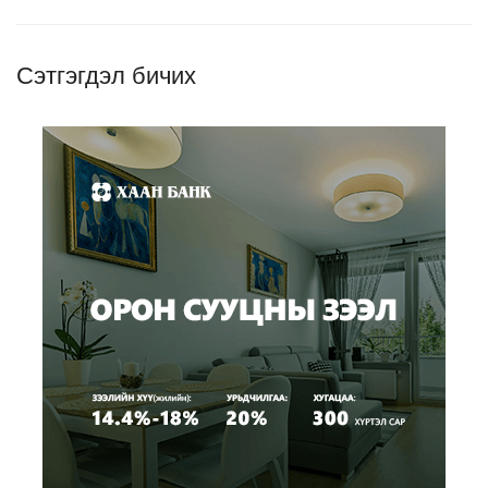
Сэтгэгдэл бичих