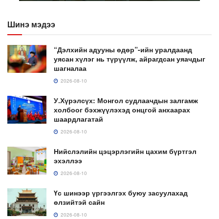
Шинэ мэдээ
“Дэлхийн адууны өдөр”-ийн уралдаанд
уясан хүлэг нь түрүүлж, айрагдсан уяачдыг
шагналаа
2026-08-10
У.Хүрэлсүх: Монгол судлаачдын залгамж
холбоог бэхжүүлэхэд онцгой анхаарах
шаардлагатай
2026-08-10
Нийслэлийн цэцэрлэгийн цахим бүртгэл
эхэллээ
2026-08-10
Үс шинээр үргээлгэх буюу засуулахад
өлзийтэй сайн
2026-08-10