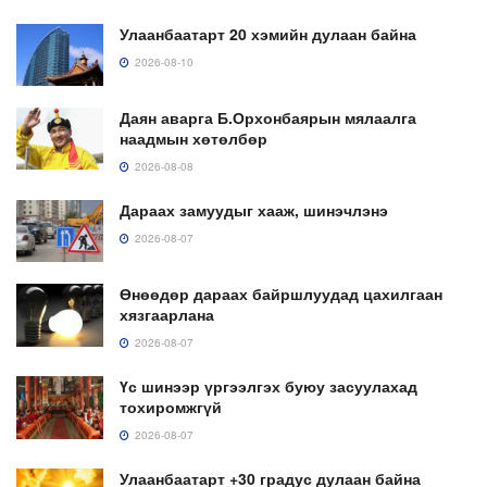
Улаанбаатарт 20 хэмийн дулаан байна
2026-08-10
Даян аварга Б.Орхонбаярын мялаалга
наадмын хөтөлбөр
2026-08-08
Дараах замуудыг хааж, шинэчлэнэ
2026-08-07
Өнөөдөр дараах байршлуудад цахилгаан
хязгаарлана
2026-08-07
Үс шинээр үргээлгэх буюу засуулахад
тохиромжгүй
2026-08-07
Улаанбаатарт +30 градус дулаан байна