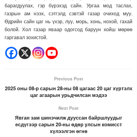
барагдуулах, гэр бүрэхэд сайн. Ургаа мод таслах,
газрын ам нээх, сэтгэлд сэвтэй газар очиход муу.
Өдрийн сайн цаг нь үхэр, луу, морь, хонь, нохой, гахай
болой. Хол газар яваар одогсод баруун хойш мөрөө
гаргавал зохистой.
Previous Post
2025 оны 08-р сарын 28-ны 08 цагаас 20 цаг хүртэлх
цаг агаарын урьдчилсан мэдээ
Next Post
Явган зам шинэчилж дууссан байршлуудыг
есдүгээр сарын 20-ны өдөр улсын комисст
хүлээлгэн өгнө