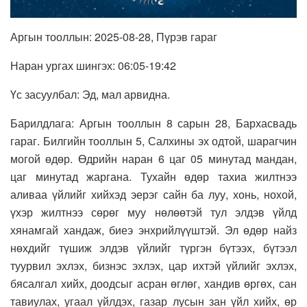
Аргын тооллын: 2025-08-28, Пүрэв гараг
Наран ургах шингэх: 06:05-19:42
Үс засуулбал: Эд, мал арвидна.
Барилдлага: Аргын тооллын 8 сарын 28, Бархасвадь
гараг. Билгийн тооллын 5, Салхины эх одтой, шарагчин
могой өдөр. Өдрийн наран 6 цаг 05 минутад мандан,
цаг минутад жаргана. Тухайн өдөр тахиа жилтнээ
аливаа үйлийг хийхэд эерэг сайн ба луу, хонь, нохой,
үхэр жилтнээ сөрөг муу нөлөөтэй тул элдэв үйлд
хянамгай хандаж, биеэ энхрийлүүштэй. Эл өдөр найз
нөхдийг түшиж элдэв үйлийг түргэн бүтээх, бүтээл
туурвил эхлэх, бизнэс эхлэх, цар ихтэй үйлийг эхлэх,
бясалгал хийх, доодсыг асран өглөг, хандив өргөх, сан
тавиулах, угаал үйлдэх, газар лусын зан үйл хийх, өр